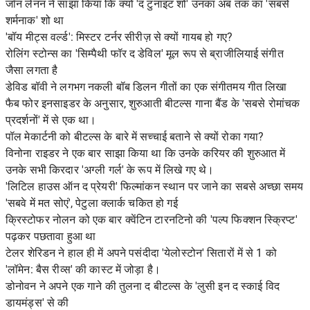
जॉन लेनन ने साझा किया कि क्यों 'द टुनाइट शो' उनका अब तक का 'सबसे
शर्मनाक' शो था
'बॉय मीट्स वर्ल्ड': मिस्टर टर्नर सीरीज़ से क्यों गायब हो गए?
रोलिंग स्टोन्स का 'सिम्पैथी फॉर द डेविल' मूल रूप से ब्राजीलियाई संगीत
जैसा लगता है
डेविड बॉवी ने लगभग नकली बॉब डिलन गीतों का एक संगीतमय गीत लिखा
फैब फोर इनसाइडर के अनुसार, शुरुआती बीटल्स गाना बैंड के 'सबसे रोमांचक
प्रदर्शनों' में से एक था।
पॉल मेकार्टनी को बीटल्स के बारे में सच्चाई बताने से क्यों रोका गया?
विनोना राइडर ने एक बार साझा किया था कि उनके करियर की शुरुआत में
उनके सभी किरदार 'अग्ली गर्ल' के रूप में लिखे गए थे।
'लिटिल हाउस ऑन द प्रेयरी' फिल्मांकन स्थान पर जाने का सबसे अच्छा समय
'सबवे में मत सोएं', पेटुला क्लार्क चकित हो गई
क्रिस्टोफर नोलन को एक बार क्वेंटिन टारनटिनो की 'पल्प फिक्शन स्क्रिप्ट'
पढ़कर पछतावा हुआ था
टेलर शेरिडन ने हाल ही में अपने पसंदीदा 'येलोस्टोन' सितारों में से 1 को
'लॉमेन: बैस रीव्स' की कास्ट में जोड़ा है।
डोनोवन ने अपने एक गाने की तुलना द बीटल्स के 'लुसी इन द स्काई विद
डायमंड्स' से की