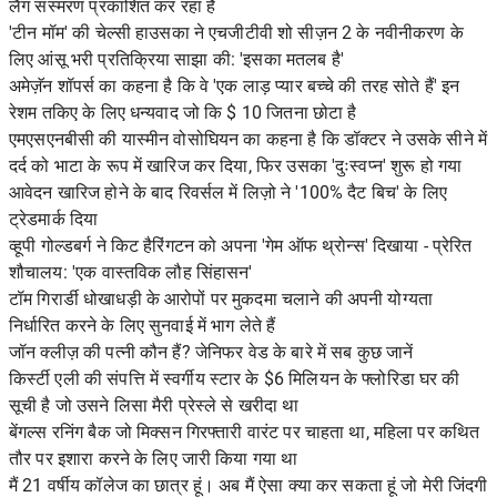
लैंग संस्मरण प्रकाशित कर रहा है
'टीन मॉम' की चेल्सी हाउसका ने एचजीटीवी शो सीज़न 2 के नवीनीकरण के
लिए आंसू भरी प्रतिक्रिया साझा की: 'इसका मतलब है'
अमेज़ॅन शॉपर्स का कहना है कि वे 'एक लाड़ प्यार बच्चे की तरह सोते हैं' इन
रेशम तकिए के लिए धन्यवाद जो कि $ 10 जितना छोटा है
एमएसएनबीसी की यास्मीन वोसोघियन का कहना है कि डॉक्टर ने उसके सीने में
दर्द को भाटा के रूप में खारिज कर दिया, फिर उसका 'दुःस्वप्न' शुरू हो गया
आवेदन खारिज होने के बाद रिवर्सल में लिज़ो ने '100% दैट बिच' के लिए
ट्रेडमार्क दिया
व्हूपी गोल्डबर्ग ने किट हैरिंगटन को अपना 'गेम ऑफ थ्रोन्स' दिखाया - प्रेरित
शौचालय: 'एक वास्तविक लौह सिंहासन'
टॉम गिरार्डी धोखाधड़ी के आरोपों पर मुकदमा चलाने की अपनी योग्यता
निर्धारित करने के लिए सुनवाई में भाग लेते हैं
जॉन क्लीज़ की पत्नी कौन हैं? जेनिफर वेड के बारे में सब कुछ जानें
किर्स्टी एली की संपत्ति में स्वर्गीय स्टार के $6 मिलियन के फ्लोरिडा घर की
सूची है जो उसने लिसा मैरी प्रेस्ले से खरीदा था
बेंगल्स रनिंग बैक जो मिक्सन गिरफ्तारी वारंट पर चाहता था, महिला पर कथित
तौर पर इशारा करने के लिए जारी किया गया था
मैं 21 वर्षीय कॉलेज का छात्र हूं। अब मैं ऐसा क्या कर सकता हूं जो मेरी जिंदगी