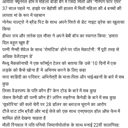
आयोवा फ्यूनरल होम में महिला बॉडी बैग में जिंदा मिली और 'गैस्पिंग फॉर एयर'
37 साल पहले गा. हाइवे पर बेहोशी की हालत में मिली महिला की 4 बच्चों की
लापता मां के रूप में पहचान
ग्वेनेथ पाल्ट्रो ने ब्रैड पिट के साथ अपने रिश्ते से डेट नाइट ड्रेस का खुलासा
किया
हीथर राय और तारेक एल मौसा ने अपने बेबी बॉय का स्वागत किया: 'हमारा
दिल बहुत खुश है'
पत्नी नैन्सी शेवेल के साथ 'रोमांटिक' होने पर पॉल मेकार्टनी: 'मैं पूरी तरह से
अधिक वेलेंटाइन डे'
मैथ्यू मैककोनाघी ने एक फॉर्च्यून टेलर को बताया कि उसे '10 दिनों में एक
लड़के को कैसे खोना है' में अभिनय करने के लिए कहा
यारा शाहिदी का परिवार: अभिनेत्री के माता-पिता और भाई-बहनों के बारे में सब
कुछ
लिसा वेंडरपम्प के पति कौन हैं? केन टोड के बारे में सब कुछ
जेसन कैनेडी की पत्नी कौन है? लॉरेन स्क्रैग्स कैनेडी के बारे में सब कुछ
'यूफोरिया' की क्लो चेरी पर 28 डॉलर का ब्लाउज चुराने का आरोप
टीजे वाट टॉम ब्रैडी और भाई जेजे को एक साथ एनएफएल हॉल ऑफ फेम में
शामिल होते देखना चाहता है
मौली रिंगवाल ने पति पनियो जियानोपोलोस के साथ मनाई 22वीं सालगिरह: