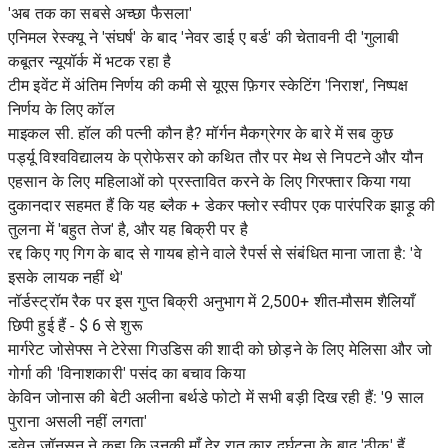
'अब तक का सबसे अच्छा फैसला'
एनिमल रेस्क्यू ने 'संघर्ष' के बाद 'नेवर डाई ए बर्ड' की चेतावनी दी 'गुलाबी
कबूतर न्यूयॉर्क में भटक रहा है
टीम इवेंट में अंतिम निर्णय की कमी से यूएस फ़िगर स्केटिंग 'निराश', निष्पक्ष
निर्णय के लिए कॉल
माइकल सी. हॉल की पत्नी कौन है? मॉर्गन मैकग्रेगर के बारे में सब कुछ
पर्ड्यू विश्वविद्यालय के प्रोफेसर को कथित तौर पर मेथ से निपटने और यौन
एहसान के लिए महिलाओं को प्रस्तावित करने के लिए गिरफ्तार किया गया
दुकानदार सहमत हैं कि यह ब्लैक + डेकर फ्लोर स्वीपर एक पारंपरिक झाड़ू की
तुलना में 'बहुत तेज' है, और यह बिक्री पर है
रद्द किए गए गिग के बाद से गायब होने वाले रैपर्स से संबंधित माना जाता है: 'वे
इसके लायक नहीं थे'
नॉर्डस्ट्रॉम रैक पर इस गुप्त बिक्री अनुभाग में 2,500+ शीत-मौसम शैलियाँ
छिपी हुई हैं - $ 6 से शुरू
मार्गरेट जोसेफ्स ने टेरेसा गिउडिस की शादी को छोड़ने के लिए मेलिसा और जो
गोर्गा की 'विनाशकारी' पसंद का बचाव किया
केविन जोनास की बेटी अलीना बर्थडे फोटो में सभी बड़ी दिख रही हैं: '9 साल
पुराना असली नहीं लगता'
ड्वेन जॉनसन ने कहा कि उनकी माँ देर रात कार दुर्घटना के बाद 'ठीक' हैं,