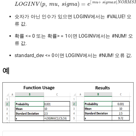
L
O
G
I
N
V
(
p
,
m
u
,
s
i
g
m
a
)
=
e
[
m
u
+
s
i
g
m
a
x
(
N
O
R
M
숫자가 아닌 인수가 있으면 LOGINV에서는 #VALUE! 오
류 값.
확률 <= 0 또는 확률> = 1이면 LOGINV에서는 #NUM! 오
류 값.
standard_dev <= 0이면 LOGINV에서는 #NUM! 오류 값.
예