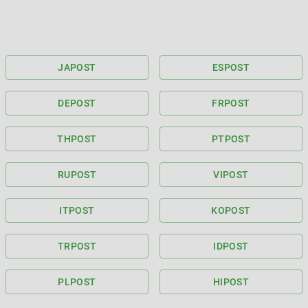
JA
POST
ES
POST
DE
POST
FR
POST
TH
POST
PT
POST
RU
POST
VI
POST
IT
POST
KO
POST
TR
POST
ID
POST
PL
POST
HI
POST