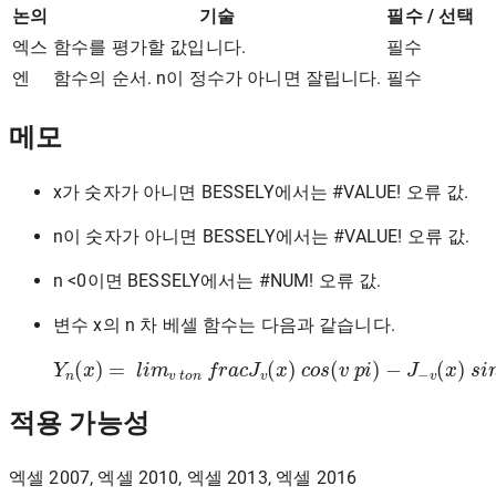
논의
기술
필수 / 선택
엑스
함수를 평가할 값입니다.
필수
엔
함수의 순서. n이 정수가 아니면 잘립니다.
필수
메모
x가 숫자가 아니면 BESSELY에서는 #VALUE! 오류 값.
n이 숫자가 아니면 BESSELY에서는 #VALUE! 오류 값.
n <0이면 BESSELY에서는 #NUM! 오류 값.
변수 x의 n 차 베셀 함수는 다음과 같습니다.
Y
n
(
x
)
=
l
i
m
−
J
v
−
t
o
v
(
n
x
)
f
r
s
a
i
c
n
J
(
v
v
(
p
x
)
i
)
c
o
s
(
v
p
i
)
적용 가능성
엑셀 2007, 엑셀 2010, 엑셀 2013, 엑셀 2016