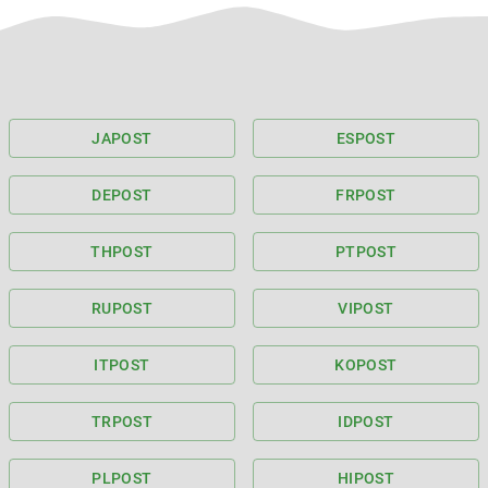
JA
POST
ES
POST
DE
POST
FR
POST
TH
POST
PT
POST
RU
POST
VI
POST
IT
POST
KO
POST
TR
POST
ID
POST
PL
POST
HI
POST