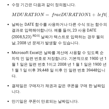
수정 기간은 다음과 같이 정의됩니다.
M
D
U
R
A
T
I
O
N
쿠
=
f
폰
r
a
c
:
지
D
U
급
R
A
:
T
:
년
I
O
N
r
i
1
g
+
h
t
l
)
e
f
t
(
f
r
a
c
M
a
r
k
날짜는 DATE 함수를 사용하거나 다른 수식 또는 함수의
결과로 입력해야합니다. 예를 들어, 23 사용 DATE
RD의
(2008,5,23)
날짜가 텍스트로 입력하는 경우 월의
날, 2008 년 문제가 발생할 수 있습니다.
Microsoft Excel은 날짜를 계산에 사용할 수 있도록 순
차적 인 일련 번호로 저장합니다. 기본적으로 1900 년 1
월 1 일은 일련 번호 1이고 2008 년 1 월 1 일은 1900 년
1 월 1 일 이후 39,448 일 이후 인 일련 번호 39448입니
다.
결제일은 구매자가 채권과 같은 쿠폰을 구매 한 날짜입
니다.
만기일은 쿠폰이 만료되는 날짜입니다.