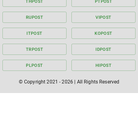
TH
POST
PT
POST
RU
POST
VI
POST
IT
POST
KO
POST
TR
POST
ID
POST
PL
POST
HI
POST
© Copyright 2021 -
2026
| All Rights Reserved