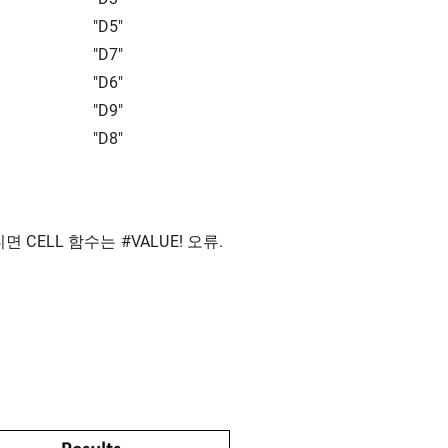
"D5"
"D7"
"D6"
"D9"
"D8"
면 CELL 함수는 #VALUE! 오류.