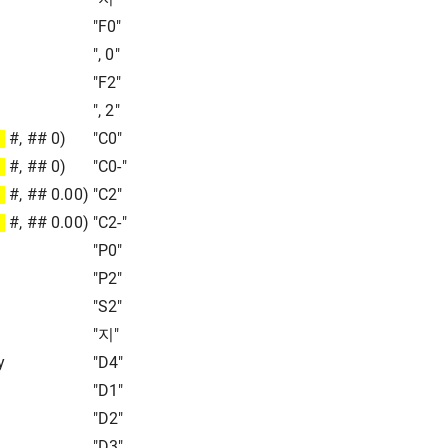
"F0"
", 0"
"F2"
", 2"
#, ## 0)
"C0"
#, ## 0)
"C0-"
#, ## 0.00)
"C2"
#, ## 0.00)
"C2-"
"P0"
"P2"
"S2"
"지"
y
"D4"
"D1"
"D2"
"D3"