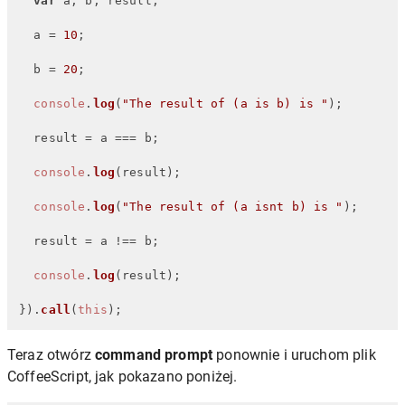
var
 a, b, result;

  a = 
10
;

  b = 
20
;

console
.
log
(
"The result of (a is b) is "
);

  result = a === b;

console
.
log
(result);

console
.
log
(
"The result of (a isnt b) is "
);

  result = a !== b;

console
.
log
(result);

}).
call
(
this
);
Teraz otwórz
command prompt
ponownie i uruchom plik
CoffeeScript, jak pokazano poniżej.