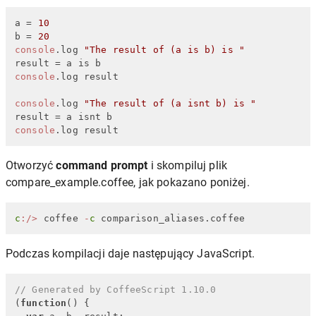
a = 
10
b = 
20
console
.
log
"The result of (a is b) is "
console
.
log
 result

console
.
log
"The result of (a isnt b) is "
console
.
log
 result
Otworzyć
command prompt
i skompiluj plik
compare_example.coffee, jak pokazano poniżej.
c
:
/
>
 coffee 
-
c
 comparison_aliases.coffee
Podczas kompilacji daje następujący JavaScript.
// Generated by CoffeeScript 1.10.0
(
function
(
) {
