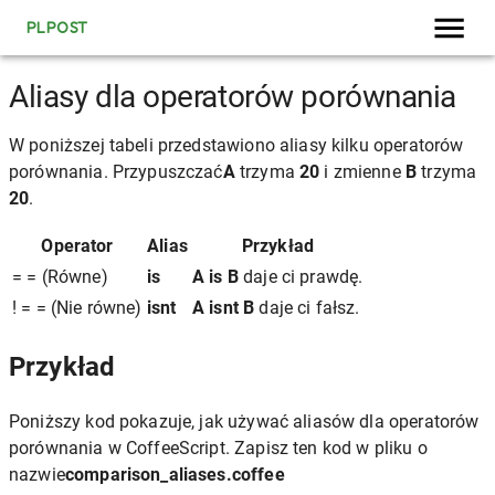
PLPOST
Aliasy dla operatorów porównania
W poniższej tabeli przedstawiono aliasy kilku operatorów
porównania. Przypuszczać
A
trzyma
20
i zmienne
B
trzyma
20
.
Operator
Alias
Przykład
= = (Równe)
is
A is B
daje ci prawdę.
! = = (Nie równe)
isnt
A isnt B
daje ci fałsz.
Przykład
Poniższy kod pokazuje, jak używać aliasów dla operatorów
porównania w CoffeeScript. Zapisz ten kod w pliku o
nazwie
comparison_aliases.coffee