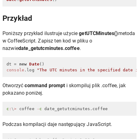
Przykład
Poniższy przykład ilustruje użycie
getUTCMinutes()
metoda
w CoffeeScript. Zapisz ten kod w pliku o
nazwie
date_getutcminutes.coffee
.
dt = 
new
Date
console
.
log
"The UTC minutes in the specified date i
Otworzyć
command prompt
i skompiluj plik .coffee, jak
pokazano poniżej.
c
:
\
>
 coffee 
-
c
 date_getutcminutes.coffee
Podczas kompilacji daje następujący JavaScript.