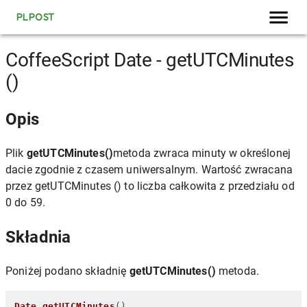
PLPOST
CoffeeScript Date - getUTCMinutes
()
Opis
Plik
getUTCMinutes()
metoda zwraca minuty w określonej
dacie zgodnie z czasem uniwersalnym. Wartość zwracana
przez getUTCMinutes () to liczba całkowita z przedziału od
0 do 59.
Składnia
Poniżej podano składnię
getUTCMinutes()
metoda.
Date
.
getUTCMinutes
()