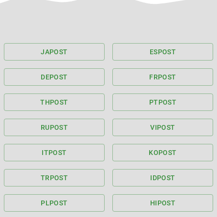
JA
POST
ES
POST
DE
POST
FR
POST
TH
POST
PT
POST
RU
POST
VI
POST
IT
POST
KO
POST
TR
POST
ID
POST
PL
POST
HI
POST