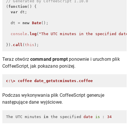
// Generated by CoffeeScript 1.10.0
(
function
(
) {

var
 dt;

  dt = 
new
Date
();

console
.
log
(
"The UTC minutes in the specified date
}).
call
(
this
);
Teraz otwórz
command prompt
ponownie i uruchom plik
CoffeeScript, jak pokazano poniżej.
c:\> coffee date_getutcminutes.coffee
Podczas wykonywania plik CoffeeScript generuje
następujące dane wyjściowe.
The UTC minutes 
in
 the specified 
date
is
 : 
34