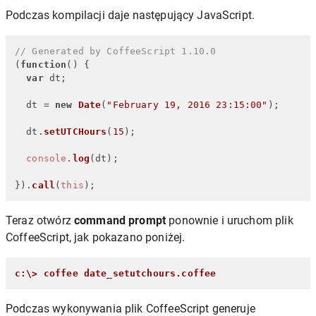
Podczas kompilacji daje następujący JavaScript.
// Generated by CoffeeScript 1.10.0
(
function
(
) {

var
 dt;

  dt = 
new
Date
(
"February 19, 2016 23:15:00"
);

  dt.
setUTCHours
(
15
);

console
.
log
(dt);

}).
call
(
this
);
Teraz otwórz
command prompt
ponownie i uruchom plik
CoffeeScript, jak pokazano poniżej.
c:\> coffee date_setutchours.coffee
Podczas wykonywania plik CoffeeScript generuje