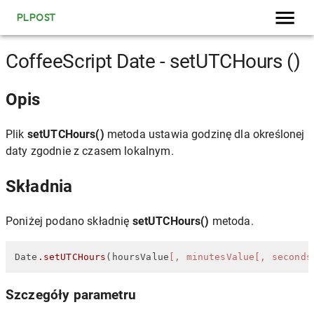
PLPOST
CoffeeScript Date - setUTCHours ()
Opis
Plik
setUTCHours()
metoda ustawia godzinę dla określonej
daty zgodnie z czasem lokalnym.
Składnia
Poniżej podano składnię
setUTCHours()
metoda.
Date
.setUTCHours
(hoursValue
[, minutesValue[, seconds
Szczegóły parametru