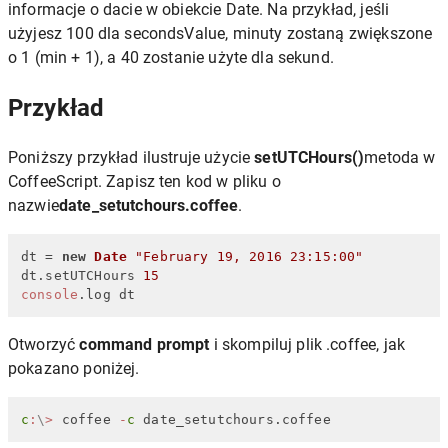
informacje o dacie w obiekcie Date. Na przykład, jeśli
użyjesz 100 dla secondsValue, minuty zostaną zwiększone
o 1 (min + 1), a 40 zostanie użyte dla sekund.
Przykład
Poniższy przykład ilustruje użycie
setUTCHours()
metoda w
CoffeeScript. Zapisz ten kod w pliku o
nazwie
date_setutchours.coffee
.
dt = 
new
Date
"February 19, 2016 23:15:00"
dt.
setUTCHours
15
console
.
log
 dt
Otworzyć
command prompt
i skompiluj plik .coffee, jak
pokazano poniżej.
c
:
\
>
 coffee 
-
c
 date_setutchours.coffee