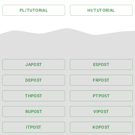
PL
/TUTORIAL
HI
/TUTORIAL
JA
POST
ES
POST
DE
POST
FR
POST
TH
POST
PT
POST
RU
POST
VI
POST
IT
POST
KO
POST