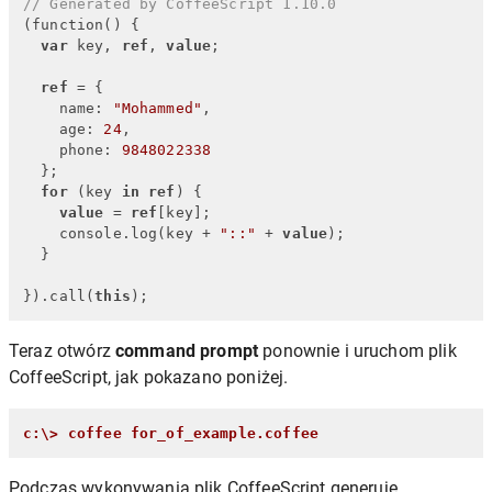
// Generated by CoffeeScript 1.10.0
(function() {

var
 key, 
ref
, 
value
;

ref
 = {

    name: 
"Mohammed"
,

    age: 
24
,

    phone: 
9848022338
  };

for
 (key 
in
ref
) {

value
 = 
ref
[key];

    console.log(key + 
"::"
 + 
value
);

  }

}).call(
this
);
Teraz otwórz
command prompt
ponownie i uruchom plik
CoffeeScript, jak pokazano poniżej.
c:\> coffee for_of_example.coffee
Podczas wykonywania plik CoffeeScript generuje