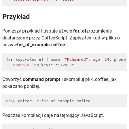
Przykład
Poniższy przykład ilustruje użycie
for..of
zrozumienie
dostarczane przez CoffeeScript. Zapisz ten kod w pliku o
nazwie
for_of_example.coffee
for
 key,value 
of
 { 
name
: 
"Mohammed"
, 
age
: 
24
, 
phone
:
console
.
log
 key+
"::"
+value
Otworzyć
command prompt
i skompiluj plik .coffee, jak
pokazano poniżej.
c
:
\
>
 coffee 
-
c
 for_of_example.coffee
Podczas kompilacji daje następujący JavaScript.