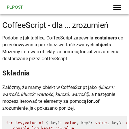
PLPOST
CoffeeScript - dla ... zrozumień
Podobnie jak tablice, CoffeeScript zapewnia
containers
do
przechowywania par klucz-wartość zwanych
objects
.
Możemy iterować obiekty za pomocą
for..of
zrozumienia
dostarczane przez CoffeeScript.
Składnia
Załóżmy, że mamy obiekt w CoffeeScript jako
{klucz1:
wartość, klucz2: wartość, klucz3: wartość},
a następnie
możesz iterować te elementy za pomocą
for..of
zrozumienie, jak pokazano poniżej.
for
key,value
of
 { 
key1:
value
, 
key2:
value
, 
key3:
v
console.log
key+"::"+value