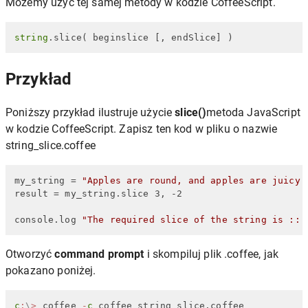
Możemy użyć tej samej metody w kodzie CoffeeScript.
string
.slice( beginslice [, endSlice] )
Przykład
Poniższy przykład ilustruje użycie
slice()
metoda JavaScript
w kodzie CoffeeScript. Zapisz ten kod w pliku o nazwie
string_slice.coffee
my_string = 
"Apples are round, and apples are juicy.
result = my_string.slice 3, -2

console.log 
"The required slice of the string is :: 
Otworzyć
command prompt
i skompiluj plik .coffee, jak
pokazano poniżej.
c
:
\
>
 coffee 
-
c
 coffee string_slice.coffee