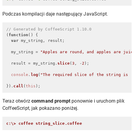
Podczas kompilacji daje następujący JavaScript.
// Generated by CoffeeScript 1.10.0
(
function
(
) {

var
 my_string, result;

  my_string = 
"Apples are round, and apples are juic
  result = my_string.
slice
(
3
, -
2
);

console
.
log
(
"The required slice of the string is :
}).
call
(
this
);
Teraz otwórz
command prompt
ponownie i uruchom plik
CoffeeScript, jak pokazano poniżej.
c:\> coffee string_slice.coffee