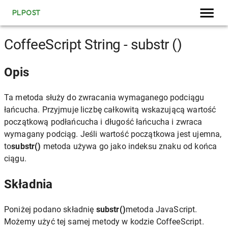
PLPOST
CoffeeScript String - substr ()
Opis
Ta metoda służy do zwracania wymaganego podciągu
łańcucha. Przyjmuje liczbę całkowitą wskazującą wartość
początkową podłańcucha i długość łańcucha i zwraca
wymagany podciąg. Jeśli wartość początkowa jest ujemna,
to
substr()
metoda używa go jako indeksu znaku od końca
ciągu.
Składnia
Poniżej podano składnię
substr()
metoda JavaScript.
Możemy użyć tej samej metody w kodzie CoffeeScript.