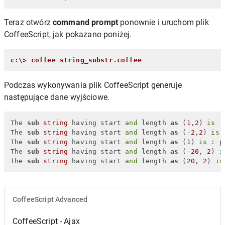
Teraz otwórz
command prompt
ponownie i uruchom plik
CoffeeScript, jak pokazano poniżej.
c:\> coffee string_substr.coffee
Podczas wykonywania plik CoffeeScript generuje
następujące dane wyjściowe.
The 
sub
string
 having start 
and
 length 
as
 (
1
,
2
) 
is
 :
The 
sub
string
 having start 
and
 length 
as
 (-
2
,
2
) 
is
 
The 
sub
string
 having start 
and
 length 
as
 (
1
) 
is
 : p
The 
sub
string
 having start 
and
 length 
as
 (-
20
, 
2
) 
i
The 
sub
string
 having start 
and
 length 
as
 (
20
, 
2
) 
is
CoffeeScript Advanced
CoffeeScript - Ajax