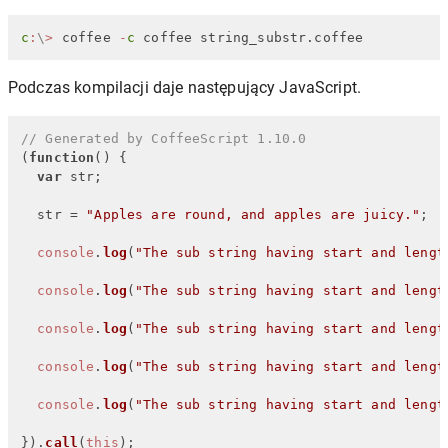
c
:
\
>
 coffee 
-
c
 coffee string_substr.coffee
Podczas kompilacji daje następujący JavaScript.
// Generated by CoffeeScript 1.10.0
(
function
(
) {

var
 str;

  str = 
"Apples are round, and apples are juicy."
;

console
.
log
(
"The sub string having start and lengt
console
.
log
(
"The sub string having start and lengt
console
.
log
(
"The sub string having start and lengt
console
.
log
(
"The sub string having start and lengt
console
.
log
(
"The sub string having start and lengt
}).
call
(
this
);