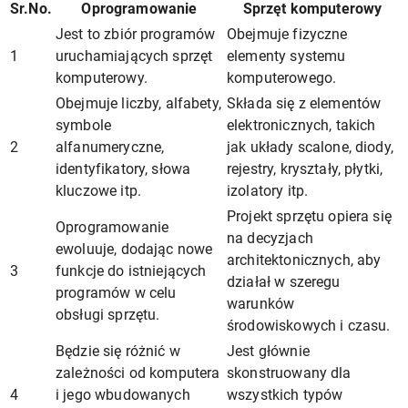
Sr.No.
Oprogramowanie
Sprzęt komputerowy
Jest to zbiór programów
Obejmuje fizyczne
1
uruchamiających sprzęt
elementy systemu
komputerowy.
komputerowego.
Obejmuje liczby, alfabety,
Składa się z elementów
symbole
elektronicznych, takich
2
alfanumeryczne,
jak układy scalone, diody,
identyfikatory, słowa
rejestry, kryształy, płytki,
kluczowe itp.
izolatory itp.
Projekt sprzętu opiera się
Oprogramowanie
na decyzjach
ewoluuje, dodając nowe
architektonicznych, aby
3
funkcje do istniejących
działał w szeregu
programów w celu
warunków
obsługi sprzętu.
środowiskowych i czasu.
Będzie się różnić w
Jest głównie
zależności od komputera
skonstruowany dla
4
i jego wbudowanych
wszystkich typów