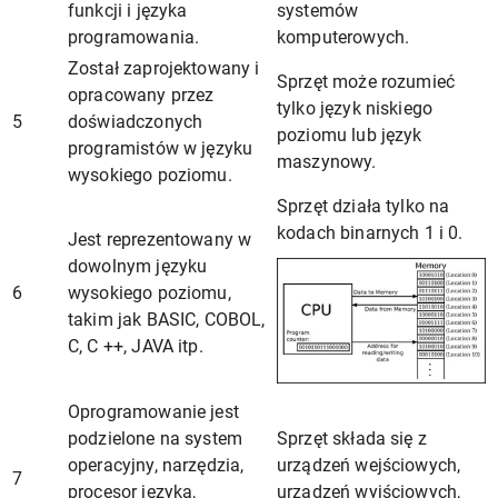
funkcji i języka
systemów
programowania.
komputerowych.
Został zaprojektowany i
Sprzęt może rozumieć
opracowany przez
tylko język niskiego
5
doświadczonych
poziomu lub język
programistów w języku
maszynowy.
wysokiego poziomu.
Sprzęt działa tylko na
kodach binarnych 1 i 0.
Jest reprezentowany w
dowolnym języku
6
wysokiego poziomu,
takim jak BASIC, COBOL,
C, C ++, JAVA itp.
Oprogramowanie jest
podzielone na system
Sprzęt składa się z
operacyjny, narzędzia,
urządzeń wejściowych,
7
procesor języka,
urządzeń wyjściowych,