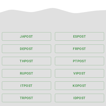
JA
POST
ES
POST
DE
POST
FR
POST
TH
POST
PT
POST
RU
POST
VI
POST
IT
POST
KO
POST
TR
POST
ID
POST