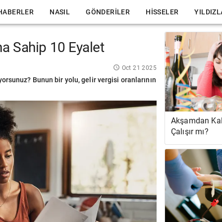
HABERLER
NASIL
GÖNDERILER
HISSELER
YILDIZ
na Sahip 10 Eyalet
Oct 21 2025
orsunuz? Bunun bir yolu, gelir vergisi oranlarının
Akşamdan Kal
Çalışır mı?