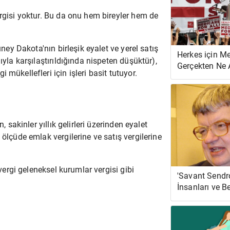
ergisi yoktur. Bu da onu hem bireyler hem de
üney Dakota'nın birleşik eyalet ve yerel satış
Herkes için M
ıyla karşılaştırıldığında nispeten düşüktür),
Gerçekten Ne
mükellefleri için işleri basit tutuyor.
Geliyor?
, sakinler yıllık gelirleri üzerinden eyalet
 ölçüde emlak vergilerine ve satış vergilerine
 vergi geleneksel kurumlar vergisi gibi
'Savant Sendr
İnsanları ve Be
Olağanüstü Ha