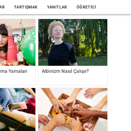
LAR
TARTIŞMAK
YANITLAR
ÖĞRETICI
ma Yamaları
Albinizm Nasıl Çalışır?