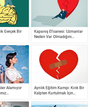
ik Gerçek Bir
Kapanış Efsanesi: Uzmanlar
Neden Var Olmadığını
Söylüyor?
hler Alamıyor
Ayrılık Eğitim Kampı: Kırık Bir
ınız
Kalpten Kurtulmak İçin
ok Yüksek
Yardım