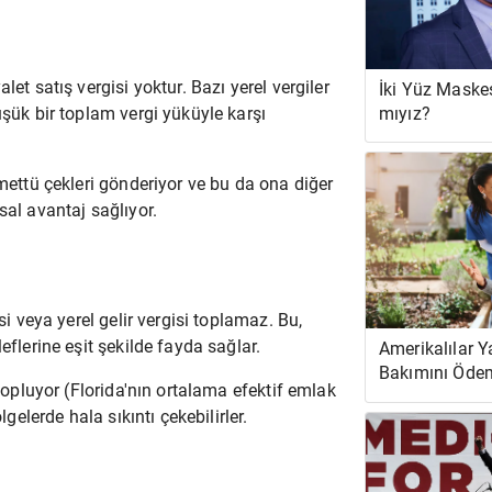
et satış vergisi yoktur. Bazı yerel vergiler
İki Yüz Maske
üşük bir toplam vergi yüküyle karşı
mıyız?
emettü çekleri gönderiyor ve bu da ona diğer
sal avantaj sağlıyor.
si veya yerel gelir vergisi toplamaz. Bu,
eflerine eşit şekilde fayda sağlar.
Amerikalılar Ya
Bakımını Ödem
 topluyor (Florida'nın ortalama efektif emlak
Parça Parçalı
lgelerde hala sıkıntı çekebilirler.
Güveniyor