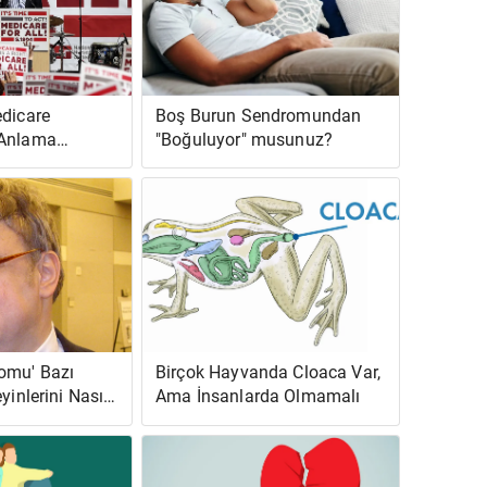
edicare
Boş Burun Sendromundan
 Anlama
"Boğuluyor" musunuz?
omu' Bazı
Birçok Hayvanda Cloaca Var,
yinlerini Nasıl
Ama İnsanlarda Olmamalı
le Getiriyor?