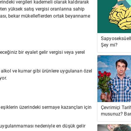
rindeki vergileri kademeli olarak kaldırarak
eten yüksek satış vergisi oranlarına sahip
ması, bekar mükelleflerden ortak beyanname
Sapyoseksüell
Şey mi?
ceğiniz bir eyalet gelir vergisi veya yerel
e alkol ve kumar gibi ürünlere uygulanan özel
yor.
i eşiklerin üzerindeki sermaye kazançları için
Çevrimiçi Tari
musunuz? Bar
Muhtemelen Ç
 uygulanmaması nedeniyle en düşük gelir