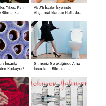
ler, Yikes: Kan
ABD'li İşçiler İşyerinde
 Bilmeniz
Atıştırmalıklardan Haftada
1.292 Ekstra Kalori Alıyor
an İnsanlar
Gitmeniz Gerektiğinde Ama
rden Korkuyor?
İnsanların Bilmesini
İstemediğinizde