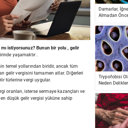
Damarlar, İğne
Almadan Önce
Gerekenler
mı istiyorsunuz? Bunun bir yolu , gelir
irinde yaşamaktır .
nin temel yollarından biridir, ancak tüm
rı gelir vergisini tamamen atlar. Diğerleri
Trypofobisi Ol
lir türlerine vergi uygular.
Neden Delikle
 vergi oranları, isterse sermaye kazançları ve
, en düşük gelir vergisi yüküne sahip