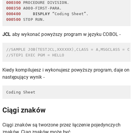
000300
 PROCEDURE DIVISION.                          
000350
 A000-FIRST-PARA.                             
000400
DISPLAY
 “Coding Sheet”.                  
000500
 STOP RUN.                                    
JCL
aby wykonać powyższy program w języku COBOL -
//SAMPLE JOB(TESTJCL,XXXXXX),CLASS = A,MSGCLASS = C
//STEP1 EXEC PGM = HELLO
Kiedy kompilujesz i wykonujesz powyższy program, daje on
następujący wynik -
Coding Sheet
Ciągi znaków
Ciągi znaków są tworzone przez łączenie pojedynczych
znaków. Ciąg znaków może być