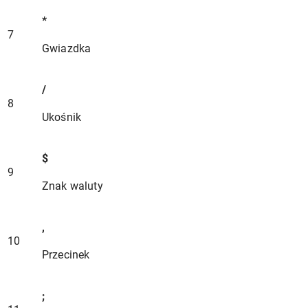
*
7
Gwiazdka
/
8
Ukośnik
$
9
Znak waluty
,
10
Przecinek
;