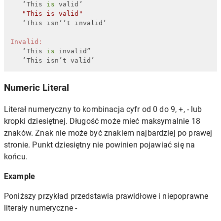
   ‘This 
is
 valid’

"This is valid"
   ‘This isn’’t invalid’

Invalid:
   ‘This 
is
 invalid”

   ‘This isn’t valid’
Numeric Literal
Literał numeryczny to kombinacja cyfr od 0 do 9, +, - lub
kropki dziesiętnej. Długość może mieć maksymalnie 18
znaków. Znak nie może być znakiem najbardziej po prawej
stronie. Punkt dziesiętny nie powinien pojawiać się na
końcu.
Example
Poniższy przykład przedstawia prawidłowe i niepoprawne
literały numeryczne -