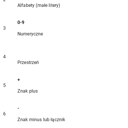
Alfabety (małe litery)
0-9
3
Numeryczne
4
Przestrzeń
+
5
Znak plus
-
6
Znak minus lub łącznik