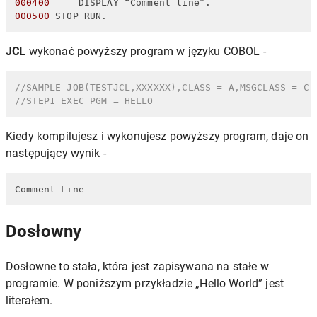
000400
     DISPLAY “Comment line”.                  
000500
 STOP RUN.                                    
JCL
wykonać powyższy program w języku COBOL -
//SAMPLE JOB(TESTJCL,XXXXXX),CLASS = A,MSGCLASS = C
//STEP1 EXEC PGM = HELLO
Kiedy kompilujesz i wykonujesz powyższy program, daje on
następujący wynik -
Comment Line
Dosłowny
Dosłowne to stała, która jest zapisywana na stałe w
programie. W poniższym przykładzie „Hello World” jest
literałem.