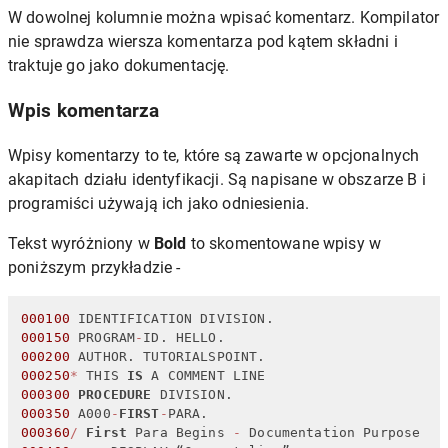
W dowolnej kolumnie można wpisać komentarz. Kompilator
nie sprawdza wiersza komentarza pod kątem składni i
traktuje go jako dokumentację.
Wpis komentarza
Wpisy komentarzy to te, które są zawarte w opcjonalnych
akapitach działu identyfikacji. Są napisane w obszarze B i
programiści używają ich jako odniesienia.
Tekst wyróżniony w
Bold
to skomentowane wpisy w
poniższym przykładzie -
000100
 IDENTIFICATION DIVISION.                     
000150
 PROGRAM
-
ID. HELLO.                           
000200
 AUTHOR. TUTORIALSPOINT.                      
000250
*
 THIS 
IS
 A COMMENT LINE                      
000300
PROCEDURE
 DIVISION.                          
000350
 A000
-
FIRST
-
PARA.                             
000360
/
First
 Para Begins 
-
 Documentation Purpose   