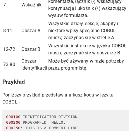
komentarze, łącznik (-) wskazujący
7
Wskaźnik
kontynuację i ukośnik (/) wskazujący
wysuw formularza.
Wszystkie działy, sekcje, akapity i
8-11
Obszar A
niektóre wpisy specjalne COBOL
muszą zaczynać się w strefie A.
Wszystkie instrukcje w języku COBOL
12-72
Obszar B
muszą zaczynać się w obszarze B.
Obszar
Może być używany w razie potrzeby
73-80
identyfikacji
przez programistę.
Przykład
Poniższy przykład przedstawia arkusz kodu w języku
COBOL -
000100
 IDENTIFICATION DIVISION.                     
000200
 PROGRAM-ID. HELLO.                           
000250
* THIS IS 
A
 COMMENT LINE                      