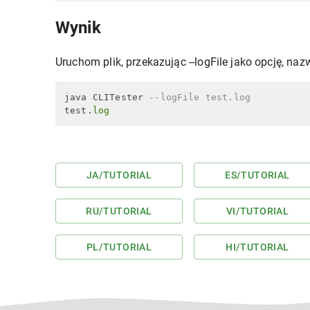
Wynik
Uruchom plik, przekazując --logFile jako opcję, naz
java CLITester 
--logFile test.log
test.
log
JA
/TUTORIAL
ES
/TUTORIAL
RU
/TUTORIAL
VI
/TUTORIAL
PL
/TUTORIAL
HI
/TUTORIAL