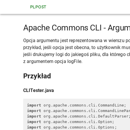
PLPOST
Apache Commons CLI - Argum
Opcja argumentu jest reprezentowana w wierszu po
przykład, jeśli opcja jest obecna, to użytkownik m
jeśli drukujemy logi do jakiegoś pliku, dla któreg
z argumentem opcja logFile.
Przykład
CLITester.java
import
import
import
import
import