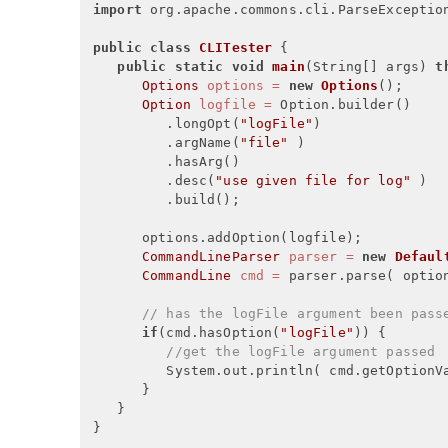
import
 org.apache.commons.cli.ParseException
public
class
CLITester
 {

public
static
void
main
(String[] args)
t
Options
options
=
new
Options
();

Option
logfile
=
 Option.builder()

         .longOpt(
"logFile"
)

         .argName(
"file"
 )

         .hasArg()

         .desc(
"use given file for log"
 )

         .build();

      options.addOption(logfile);

CommandLineParser
parser
=
new
Defaul
CommandLine
cmd
=
 parser.parse( option
// has the logFile argument been pass
if
(cmd.hasOption(
"logFile"
)) {

//get the logFile argument passed
         System.out.println( cmd.getOptionV
      }

   }

}