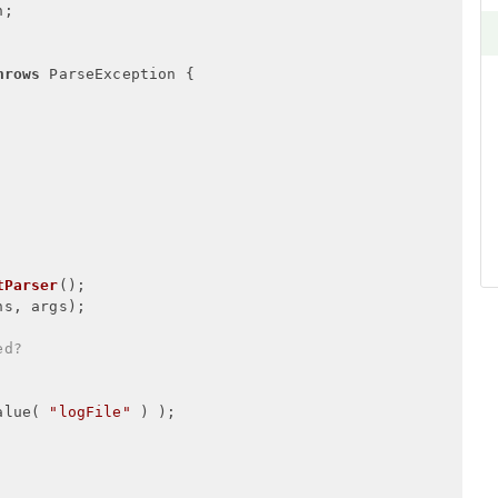
;

hrows
 ParseException {

tParser
();

s, args);

ed?
alue( 
"logFile"
 ) );
