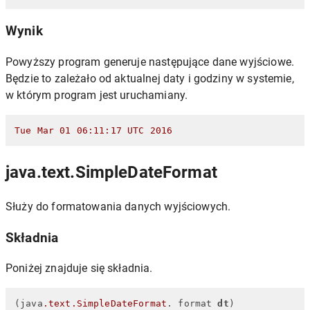
Wynik
Powyższy program generuje następujące dane wyjściowe.
Będzie to zależało od aktualnej daty i godziny w systemie,
w którym program jest uruchamiany.
Tue
Mar
01
06
:11:17
UTC
2016
java.text.SimpleDateFormat
Służy do formatowania danych wyjściowych.
Składnia
Poniżej znajduje się składnia.
(java
.text
.SimpleDateFormat
. format 
dt
)