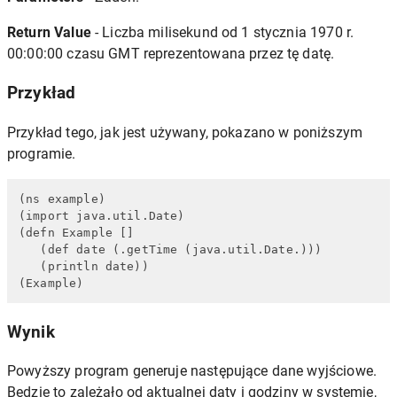
Return Value
- Liczba milisekund od 1 stycznia 1970 r.
00:00:00 czasu GMT reprezentowana przez tę datę.
Przykład
Przykład tego, jak jest używany, pokazano w poniższym
programie.
(ns example)

(import java.util.Date)

(defn Example []

   (def date (.getTime (java.util.Date.)))

   (println date))

(Example)
Wynik
Powyższy program generuje następujące dane wyjściowe.
Będzie to zależało od aktualnej daty i godziny w systemie,