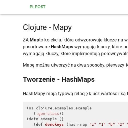
PLPOST
Clojure - Mapy
ZA
Map
to kolekcja, która odwzorowuje klucze na 
posortowane.
HashMaps
wymagają kluczy, które p
wymagają kluczy, które implementują porównywaln
Mapę można utworzyć na dwa sposoby, pierwszy 
Tworzenie - HashMaps
HashMapy mają typową relację klucz-wartość i są 
(ns clojure.examples.example

   (
:gen-class
))

(defn example []

   (
def
demokeys
(hash-map 
"z"
"1"
"b"
"2"