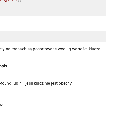
"
"a"
"3"
)
)

nty na mapach są posortowane według wartości klucza.
opis
nd lub nil, jeśli klucz nie jest obecny.
z.