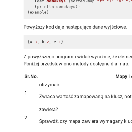
   (
def
demokeys
(sorted-map 
"z"
"1"
"b"
"2
   (println demokeys))

(example)
Powyższy kod daje następujące dane wyjściowe.
{
a
3
, 
b
2
, z 
1
}
Z powyższego programu widać wyraźnie, że eleme
Poniżej przedstawiono metody dostępne dla map.
Sr.No.
Mapy i 
otrzymać
1
Zwraca wartość zamapowaną na klucz, not-fou
zawiera?
2
Sprawdź, czy mapa zawiera wymagany kluc