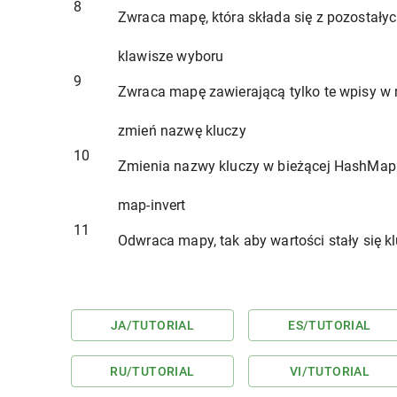
8
Zwraca mapę, która składa się z pozostały
klawisze wyboru
9
Zwraca mapę zawierającą tylko te wpisy w m
zmień nazwę kluczy
10
Zmienia nazwy kluczy w bieżącej HashMap
map-invert
11
Odwraca mapy, tak aby wartości stały się k
JA
/TUTORIAL
ES
/TUTORIAL
RU
/TUTORIAL
VI
/TUTORIAL