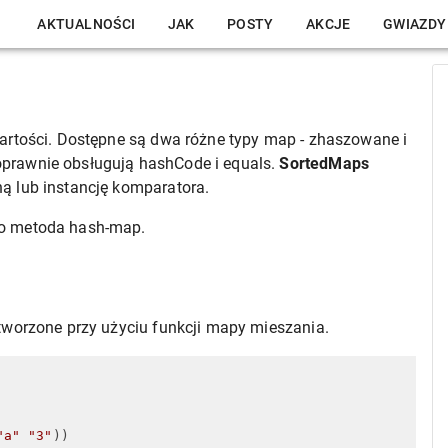
AKTUALNOŚCI
JAK
POSTY
AKCJE
GWIAZDY
wartości. Dostępne są dwa różne typy map - zhaszowane i
oprawnie obsługują hashCode i equals.
SortedMaps
ą lub instancję komparatora.
to metoda hash-map.
tworzone przy użyciu funkcji mapy mieszania.
"a"
"3"
)
)
