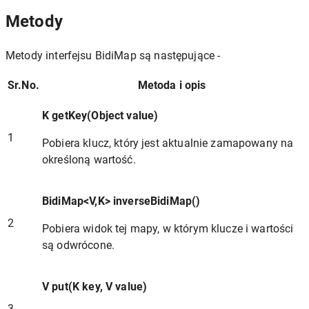
Metody
Metody interfejsu BidiMap są następujące -
Sr.No.
Metoda i opis
K getKey(Object value)
1
Pobiera klucz, który jest aktualnie zamapowany na
określoną wartość.
BidiMap<V,K> inverseBidiMap()
2
Pobiera widok tej mapy, w którym klucze i wartości
są odwrócone.
V put(K key, V value)
3