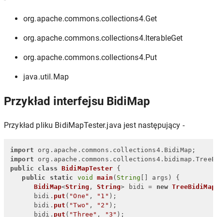
org.apache.commons.collections4.Get
org.apache.commons.collections4.IterableGet
org.apache.commons.collections4.Put
java.util.Map
Przykład interfejsu BidiMap
Przykład pliku BidiMapTester.java jest następujący -
import
 org.
apache
.
commons
.
collections4
.
BidiMap
import
 org.
apache
.
commons
.
collections4
.
bidimap
.
TreeB
public
class
BidiMapTester
 {

public
static
void
main
(
String
[] args
) {

BidiMap
<
String
, 
String
> bidi = 
new
TreeBidiMap
      bidi.
put
(
"One"
, 
"1"
);

      bidi.
put
(
"Two"
, 
"2"
);

      bidi.
put
(
"Three"
, 
"3"
);
