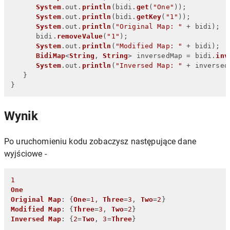
System
.
out
.
println
(bidi.
get
(
"One"
));

System
.
out
.
println
(bidi.
getKey
(
"1"
));

System
.
out
.
println
(
"Original Map: "
 + bidi);

      bidi.
removeValue
(
"1"
);

System
.
out
.
println
(
"Modified Map: "
 + bidi);

BidiMap
<
String
, 
String
> inversedMap = bidi.
inv
System
.
out
.
println
(
"Inversed Map: "
 + inversedM
   }

}
Wynik
Po uruchomieniu kodu zobaczysz następujące dane
wyjściowe -
1
One
Original
Map
: {
One
=
1
, 
Three
=
3
, 
Two
=
2
Modified
Map
: {
Three
=
3
, 
Two
=
2
Inversed
Map
: {
2
=
Two
, 
3
=
Three
}