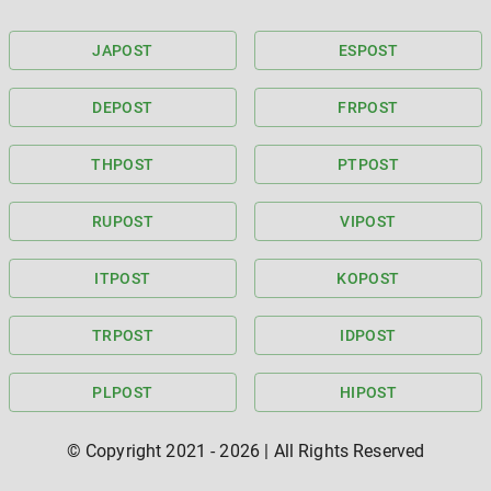
JA
POST
ES
POST
DE
POST
FR
POST
TH
POST
PT
POST
RU
POST
VI
POST
IT
POST
KO
POST
TR
POST
ID
POST
PL
POST
HI
POST
© Copyright 2021 -
2026
| All Rights Reserved