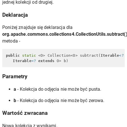
jednej kolekcji od drugiej.
Deklaracja
Poniżej znajduje się deklaracja dla
org.apache.commons.collections4.CollectionUtils.subtract(
metoda -
public
static
 <O> Collection<O> subtract(
Iterable
<?
Iterable
<?
extends
 O> b)
Parametry
a
- Kolekcja do odjęcia nie może być pusta.
b
- Kolekcja do odjęcia nie może być zerowa.
Wartość zwracana
Nowa kolekcja z wynikami.