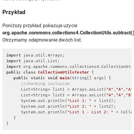
Przykład
Poniższy przykład pokazuje użycie
org.apache.commons.collections4.CollectionUtils.subtract(
Otrzymamy odejmowanie dwóch list.
import
import
import
public
class
CollectionUtilsTester
 {

public
static
void
main
(String[] args)
 {

//checking inclusion
      List<String> list1 = Arrays.asList(
"A"
,
"A"
,
"A"
      List<String> list2 = Arrays.asList(
"A"
,
"A"
,
"B"
      System.out.println(
"List 1: "
 + list1);

      System.out.println(
"List 2: "
 + list2);

      System.out.println(
"List 1 - List 2: "
 + Colle
   }

}