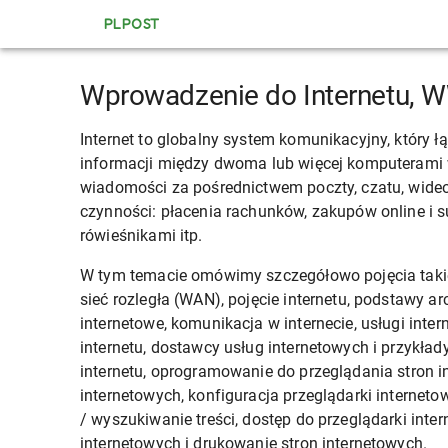
PLPOST
Wprowadzenie do Internetu, W
Internet to globalny system komunikacyjny, który 
informacji między dwoma lub więcej komputerami 
wiadomości za pośrednictwem poczty, czatu, wideok
czynności: płacenia rachunków, zakupów online i s
rówieśnikami itp.
W tym temacie omówimy szczegółowo pojęcia takie 
sieć rozległa (WAN), pojęcie internetu, podstawy arc
internetowe, komunikacja w internecie, usługi int
internetu, dostawcy usług internetowych i przykłady
internetu, oprogramowanie do przeglądania stron i
internetowych, konfiguracja przeglądarki internet
/ wyszukiwanie treści, dostęp do przeglądarki inter
internetowych i drukowanie stron internetowych.