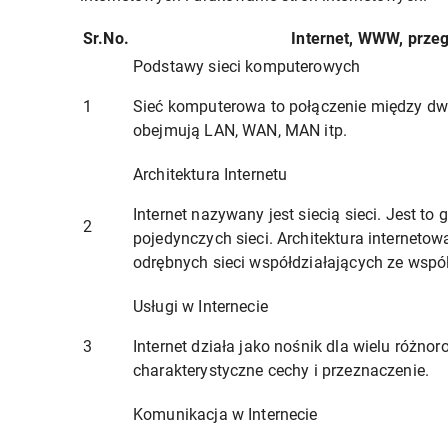
Sr.No.
Internet, WWW, przegl
Podstawy sieci komputerowych
1
Sieć komputerowa to połączenie między dwo
obejmują LAN, WAN, MAN itp.
Architektura Internetu
Internet nazywany jest siecią sieci. Jest to
2
pojedynczych sieci. Architektura internetowa
odrębnych sieci współdziałających ze wsp
Usługi w Internecie
3
Internet działa jako nośnik dla wielu różno
charakterystyczne cechy i przeznaczenie.
Komunikacja w Internecie