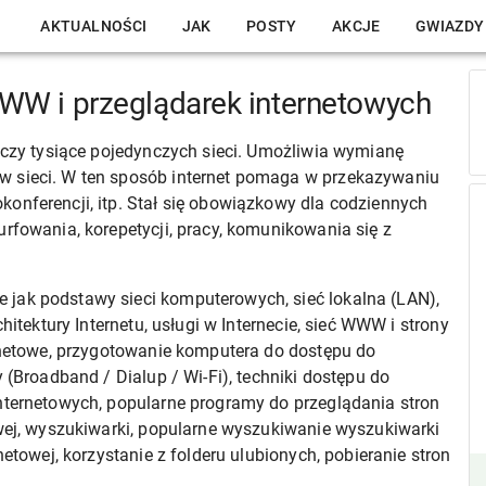
AKTUALNOŚCI
JAK
POSTY
AKCJE
GWIAZDY
WW i przeglądarek internetowych
łączy tysiące pojedynczych sieci. Umożliwia wymianę
w sieci. W ten sposób internet pomaga w przekazywaniu
onferencji, itp. Stał się obowiązkowy dla codziennych
urfowania, korepetycji, pracy, komunikowania się z
jak podstawy sieci komputerowych, sieć lokalna (LAN),
hitektury Internetu, usługi w Internecie, sieć WWW i strony
ernetowe, przygotowanie komputera do dostępu do
 (Broadband / Dialup / Wi-Fi), techniki dostępu do
nternetowych, popularne programy do przeglądania stron
owej, wyszukiwarki, popularne wyszukiwanie wyszukiwarki
netowej, korzystanie z folderu ulubionych, pobieranie stron