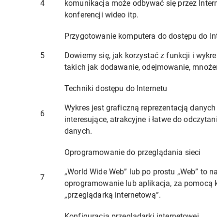
4
komunikacja może odbywać się przez Intern
konferencji wideo itp.
Przygotowanie komputera do dostępu do In
5
Dowiemy się, jak korzystać z funkcji i wyk
takich jak dodawanie, odejmowanie, mnożen
Techniki dostępu do Internetu
Wykres jest graficzną reprezentacją danyc
6
interesujące, atrakcyjne i łatwe do odczyt
danych.
Oprogramowanie do przeglądania sieci
„World Wide Web” lub po prostu „Web” to 
7
oprogramowanie lub aplikacja, za pomocą k
„przeglądarką internetową”.
Konfiguracja przeglądarki internetowej