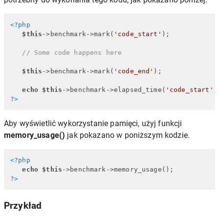
<?php
$this
->benchmark->mark(
'code_start'
);

// Some code happens here  
$this
->benchmark->mark(
'code_end'
);

echo
$this
->benchmark->elapsed_time(
'code_start'
,
?>
Aby wyświetlić wykorzystanie pamięci, użyj funkcji
memory_usage()
jak pokazano w poniższym kodzie.
<?php
echo
$this
?>
Przykład