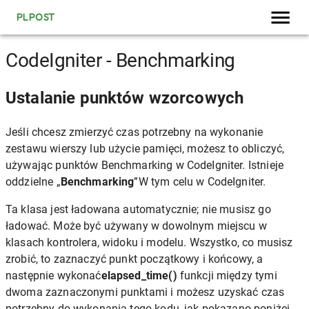
PLPOST
CodeIgniter - Benchmarking
Ustalanie punktów wzorcowych
Jeśli chcesz zmierzyć czas potrzebny na wykonanie
zestawu wierszy lub użycie pamięci, możesz to obliczyć,
używając punktów Benchmarking w CodeIgniter. Istnieje
oddzielne „
Benchmarking
”W tym celu w CodeIgniter.
Ta klasa jest ładowana automatycznie; nie musisz go
ładować. Może być używany w dowolnym miejscu w
klasach kontrolera, widoku i modelu. Wszystko, co musisz
zrobić, to zaznaczyć punkt początkowy i końcowy, a
następnie wykonać
elapsed_time()
funkcji między tymi
dwoma zaznaczonymi punktami i możesz uzyskać czas
potrzebny do wykonania tego kodu, jak pokazano poniżej.