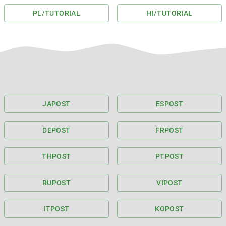
PL
/TUTORIAL
HI
/TUTORIAL
JA
POST
ES
POST
DE
POST
FR
POST
TH
POST
PT
POST
RU
POST
VI
POST
IT
POST
KO
POST