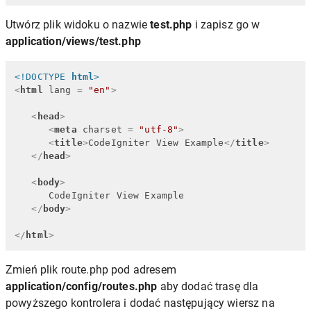
Utwórz plik widoku o nazwie
test.php
i zapisz go w
application/views/test.php
<!DOCTYPE 
html
>
<
html
lang
 = 
"en"
>
<
head
>
<
meta
charset
 = 
"utf-8"
>
<
title
>
CodeIgniter View Example
</
title
>
</
head
>
<
body
>
      CodeIgniter View Example 

</
body
>
</
html
>
Zmień plik route.php pod adresem
application/config/routes.php
aby dodać trasę dla
powyższego kontrolera i dodać następujący wiersz na