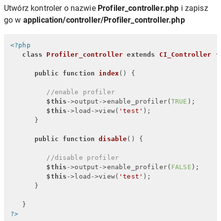
Utwórz kontroler o nazwie
Profiler_controller.php
i zapisz
go w
application/controller/Profiler_controller.php
<?php
class
Profiler_controller
extends
CI_Controller
{

public
function
index
(
) 
{

//enable profiler
$this
->output->enable_profiler(
TRUE
); 

$this
->load->view(
'test'
); 

      } 

public
function
disable
(
) 
{

//disable profiler 
$this
->output->enable_profiler(
FALSE
); 

$this
->load->view(
'test'
); 

      }

?>