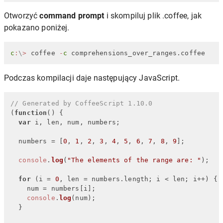
Otworzyć
command prompt
i skompiluj plik .coffee, jak
pokazano poniżej.
c
:
\
>
 coffee 
-
c
 comprehensions_over_ranges.coffee
Podczas kompilacji daje następujący JavaScript.
// Generated by CoffeeScript 1.10.0
(
function
(
) {

var
 i, len, num, numbers;

  numbers = [
0
, 
1
, 
2
, 
3
, 
4
, 
5
, 
6
, 
7
, 
8
, 
9
];

console
.
log
(
"The elements of the range are: "
);

for
 (i = 
0
, len = numbers.
length
; i < len; i++) {

    num = numbers[i];

console
.
log
(num);

  }
