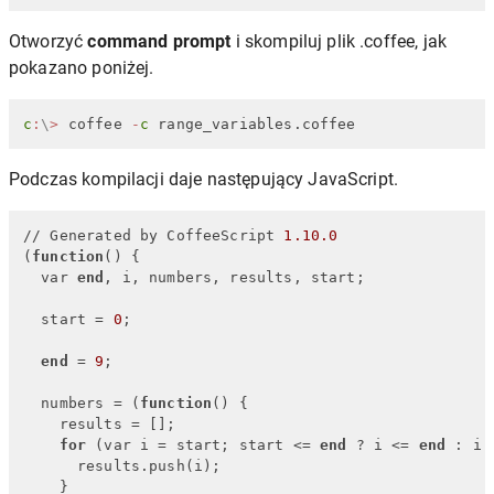
Otworzyć
command prompt
i skompiluj plik .coffee, jak
pokazano poniżej.
c
:
\
>
 coffee 
-
c
 range_variables.coffee
Podczas kompilacji daje następujący JavaScript.
// Generated by CoffeeScript 
1.10
.0
(
function
()
 {

  var 
end
, i, numbers, results, start;

  start = 
0
;

end
 = 
9
;

  numbers = (
function
()
 {

    results = [];

for
 (var i = start; start <= 
end
 ? i <= 
end
 : i 
      results.push(i);

    }
