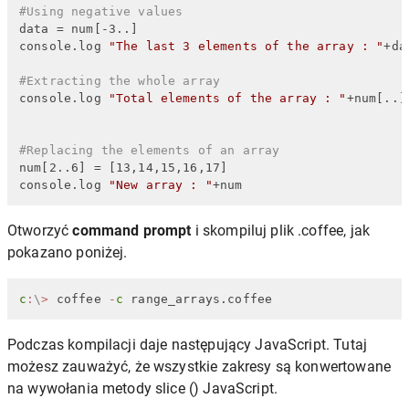
#Using negative values
data = num[-3..]

console.log 
"The last 3 elements of the array : "
+dat
#Extracting the whole array
console.log 
"Total elements of the array : "
+num[..]

#Replacing the elements of an array
num[2..6] = [13,14,15,16,17]

console.log 
"New array : "
+num
Otworzyć
command prompt
i skompiluj plik .coffee, jak
pokazano poniżej.
c
:
\
>
 coffee 
-
c
 range_arrays.coffee
Podczas kompilacji daje następujący JavaScript. Tutaj
możesz zauważyć, że wszystkie zakresy są konwertowane
na wywołania metody slice () JavaScript.