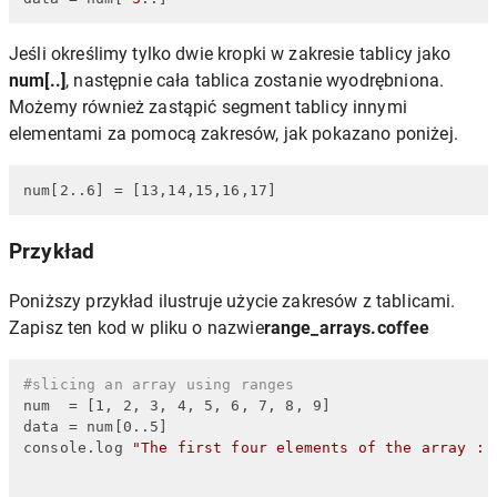
Jeśli określimy tylko dwie kropki w zakresie tablicy jako
num[..]
, następnie cała tablica zostanie wyodrębniona.
Możemy również zastąpić segment tablicy innymi
elementami za pomocą zakresów, jak pokazano poniżej.
num[2..6] = [13,14,15,16,17]
Przykład
Poniższy przykład ilustruje użycie zakresów z tablicami.
Zapisz ten kod w pliku o nazwie
range_arrays.coffee
#slicing an array using ranges
num  = [1, 2, 3, 4, 5, 6, 7, 8, 9]

data = num[0..5]

console.log 
"The first four elements of the array : 