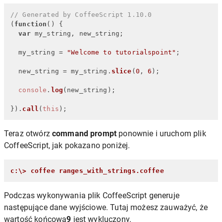
// Generated by CoffeeScript 1.10.0
(
function
(
) {

var
 my_string, new_string;

  my_string = 
"Welcome to tutorialspoint"
;

  new_string = my_string.
slice
(
0
, 
6
);

console
.
log
(new_string);

}).
call
(
this
);
Teraz otwórz
command prompt
ponownie i uruchom plik
CoffeeScript, jak pokazano poniżej.
c:\> coffee ranges_with_strings.coffee
Podczas wykonywania plik CoffeeScript generuje
następujące dane wyjściowe. Tutaj możesz zauważyć, że
wartość końcowa
9
jest wykluczony.