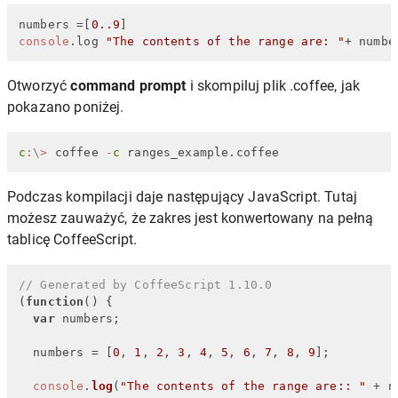
numbers =[
0.
.9
console
.
log
"The contents of the range are: "
+ numbe
Otworzyć
command prompt
i skompiluj plik .coffee, jak
pokazano poniżej.
c
:
\
>
 coffee 
-
c
 ranges_example.coffee
Podczas kompilacji daje następujący JavaScript. Tutaj
możesz zauważyć, że zakres jest konwertowany na pełną
tablicę CoffeeScript.
// Generated by CoffeeScript 1.10.0
(
function
(
) {

var
 numbers;

  numbers = [
0
, 
1
, 
2
, 
3
, 
4
, 
5
, 
6
, 
7
, 
8
, 
9
];

console
.
log
(
"The contents of the range are:: "
 + n