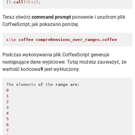
}).
call
(
this
);
Teraz otwórz
command prompt
ponownie i uruchom plik
CoffeeScript, jak pokazano poniżej.
c:\> coffee comprehensions_over_ranges.coffee
Podczas wykonywania plik CoffeeScript generuje
następujące dane wyjściowe. Tutaj możesz zauważyć, że
wartość końcowa
9
jest wykluczony.
The elements 
of
 the 
range
are
0
1
2
3
4
5
6
7