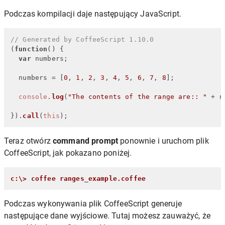
Podczas kompilacji daje następujący JavaScript.
// Generated by CoffeeScript 1.10.0
(
function
(
) {

var
 numbers;

  numbers = [
0
, 
1
, 
2
, 
3
, 
4
, 
5
, 
6
, 
7
, 
8
];

console
.
log
(
"The contents of the range are:: "
 + n
}).
call
(
this
);
Teraz otwórz
command prompt
ponownie i uruchom plik
CoffeeScript, jak pokazano poniżej.
c:\> coffee ranges_example.coffee
Podczas wykonywania plik CoffeeScript generuje
następujące dane wyjściowe. Tutaj możesz zauważyć, że