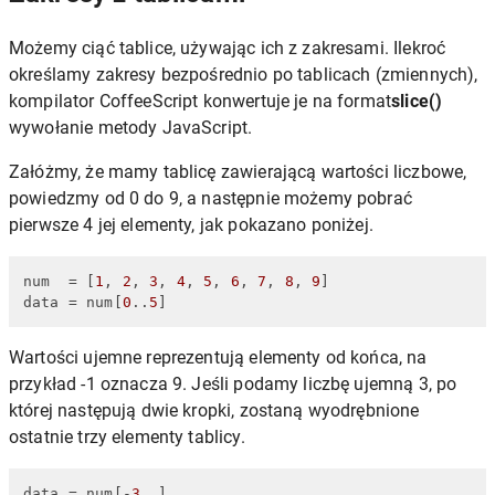
Możemy ciąć tablice, używając ich z zakresami. Ilekroć
określamy zakresy bezpośrednio po tablicach (zmiennych),
kompilator CoffeeScript konwertuje je na format
slice()
wywołanie metody JavaScript.
Załóżmy, że mamy tablicę zawierającą wartości liczbowe,
powiedzmy od 0 do 9, a następnie możemy pobrać
pierwsze 4 jej elementy, jak pokazano poniżej.
num
  = [
1
, 
2
, 
3
, 
4
, 
5
, 
6
, 
7
, 
8
, 
9
data
 = num[
0
..
5
]
Wartości ujemne reprezentują elementy od końca, na
przykład -1 oznacza 9. Jeśli podamy liczbę ujemną 3, po
której następują dwie kropki, zostaną wyodrębnione
ostatnie trzy elementy tablicy.
data
 = num[-
3
..]