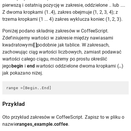
pierwszą i ostatnią pozycję w zakresie, oddzielone .. lub ....
Z dwoma kropkami (1..4), zakres obejmuje (1, 2, 3, 4); z
trzema kropkami (1 ... 4) zakres wyklucza koniec (1, 2, 3).
Poniżej podano składnię zakresów w CoffeeScript.
Zdefiniujemy wartości w zakresie między nawiasami
kwadratowymi
[ ]
podobnie jak tablice. W zakresach,
zachowując ciąg wartości liczbowych, zamiast podawać
wartości całego ciągu, możemy po prostu określić
jego
begin
i
end
wartości oddzielone dwoma kropkami (
..
)
jak pokazano niżej.
range
 =[Begin..End]
Przykład
Oto przykład zakresów w CoffeeScript. Zapisz to w pliku o
nazwie
ranges_example.coffee
.