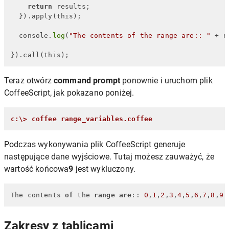
return
 results;

  }).apply(this);

  console.
log
(
"The contents of the range are:: "
 + n
}).call(this);
Teraz otwórz
command prompt
ponownie i uruchom plik
CoffeeScript, jak pokazano poniżej.
c:\> coffee range_variables.coffee
Podczas wykonywania plik CoffeeScript generuje
następujące dane wyjściowe. Tutaj możesz zauważyć, że
wartość końcowa
9
jest wykluczony.
The contents 
of
 the 
range
are
:: 
0
,
1
,
2
,
3
,
4
,
5
,
6
,
7
,
8
,
9
Zakresy z tablicami