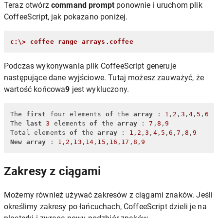
Teraz otwórz
command prompt
ponownie i uruchom plik
CoffeeScript, jak pokazano poniżej.
c:\> coffee range_arrays.coffee
Podczas wykonywania plik CoffeeScript generuje
następujące dane wyjściowe. Tutaj możesz zauważyć, że
wartość końcowa
9
jest wykluczony.
The 
first
 four elements 
of
 the 
array
 : 
1
,
2
,
3
,
4
,
5
,
6
The 
last
3
 elements 
of
 the 
array
 : 
7
,
8
,
9
Total elements 
of
 the 
array
 : 
1
,
2
,
3
,
4
,
5
,
6
,
7
,
8
,
9
New
array
 : 
1
,
2
,
13
,
14
,
15
,
16
,
17
,
8
,
9
Zakresy z ciągami
Możemy również używać zakresów z ciągami znaków. Jeśli
określimy zakresy po łańcuchach, CoffeeScript dzieli je na