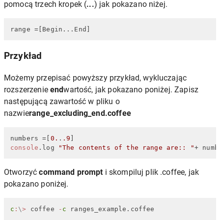
pomocą trzech kropek (
...
) jak pokazano niżej.
range
 =[Begin...End]
Przykład
Możemy przepisać powyższy przykład, wykluczając
rozszerzenie
end
wartość, jak pokazano poniżej. Zapisz
następującą zawartość w pliku o
nazwie
range_excluding_end.coffee
numbers =[
0.
.
.9
console
.
log
"The contents of the range are:: "
+ numb
Otworzyć
command prompt
i skompiluj plik .coffee, jak
pokazano poniżej.
c
:
\
>
 coffee 
-
c
 ranges_example.coffee