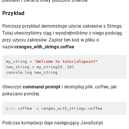
plasterki i zwraca nowy podzbiór znaków.
Przykład
Poniższy przykład demonstruje użycie zakresów z Strings.
Tutaj utworzyliśmy ciąg i wyodrębniliśmy z niego podciąg
przy użyciu zakresów. Zapisz ten kod w pliku o
nazwie
ranges_with_strings.coffee
my_string = 
"Welcome to tutorialspoint"
new_string = my_string[0..10]

console.log new_string
Otworzyć
command prompt
i skompiluj plik .coffee, jak
pokazano poniżej.
c
:
\
>
 coffee 
-
c
 ranges_with_strings.coffee
Podczas kompilacji daje następujący JavaScript.