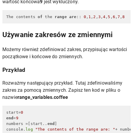
wartość końcowa
9
jest wykluczony.
The contents 
of
 the 
range
are
:: 
0
,
1
,
2
,
3
,
4
,
5
,
6
,
7
,
8
Używanie zakresów ze zmiennymi
Możemy również zdefiniować zakres, przypisując wartości
początkowe i końcowe do zmiennych.
Przykład
Rozważmy następujący przykład. Tutaj zdefiniowaliśmy
zakres za pomocą zmiennych. Zapisz ten kod w pliku o
nazwie
range_variables.coffee
start=
0
end
=
9
numbers =[start..
end
]

console.
log
"The contents of the range are: "
+ numbe