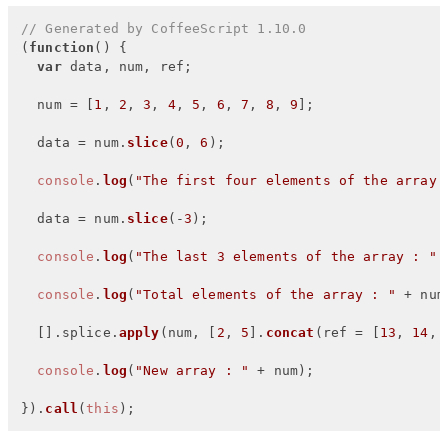
// Generated by CoffeeScript 1.10.0
(
function
(
) {

var
 data, num, ref;

  num = [
1
, 
2
, 
3
, 
4
, 
5
, 
6
, 
7
, 
8
, 
9
];

  data = num.
slice
(
0
, 
6
);

console
.
log
(
"The first four elements of the array 
  data = num.
slice
(-
3
);

console
.
log
(
"The last 3 elements of the array : "
 
console
.
log
(
"Total elements of the array : "
 + num
  [].
splice
.
apply
(num, [
2
, 
5
].
concat
(ref = [
13
, 
14
, 
console
.
log
(
"New array : "
 + num);

}).
call
(
this
);