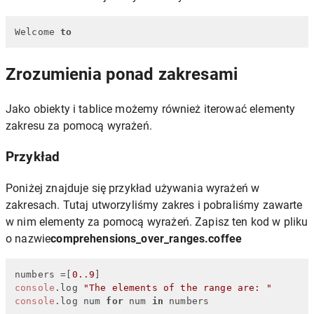
Welcome 
to
Zrozumienia ponad zakresami
Jako obiekty i tablice możemy również iterować elementy
zakresu za pomocą wyrażeń.
Przykład
Poniżej znajduje się przykład używania wyrażeń w
zakresach. Tutaj utworzyliśmy zakres i pobraliśmy zawarte
w nim elementy za pomocą wyrażeń. Zapisz ten kod w pliku
o nazwie
comprehensions_over_ranges.coffee
numbers =[
0.
.9
console
.
log
"The elements of the range are: "
console
.
log
 num 
for
 num 
in
 numbers