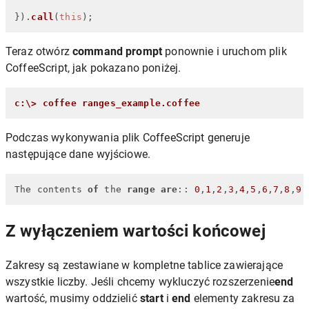
}).
call
(
this
);
Teraz otwórz
command prompt
ponownie i uruchom plik
CoffeeScript, jak pokazano poniżej.
c:\> coffee ranges_example.coffee
Podczas wykonywania plik CoffeeScript generuje
następujące dane wyjściowe.
The contents 
of
 the 
range
are
:: 
0
,
1
,
2
,
3
,
4
,
5
,
6
,
7
,
8
,
9
Z wyłączeniem wartości końcowej
Zakresy są zestawiane w kompletne tablice zawierające
wszystkie liczby. Jeśli chcemy wykluczyć rozszerzenie
end
wartość, musimy oddzielić
start
i
end
elementy zakresu za