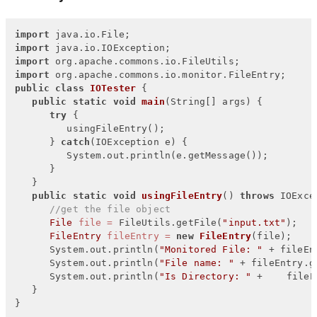
import
import
import
import
public
class
IOTester
 {

public
static
void
main
(String[] args)
 {

try
 {

         usingFileEntry();

      } 
catch
(IOException e) {

         System.out.println(e.getMessage());

      }

   }

public
static
void
usingFileEntry
()
throws
 IOExce
//get the file object
File
file
=
 FileUtils.getFile(
"input.txt"
);

FileEntry
fileEntry
=
new
FileEntry
(file);

      System.out.println(
"Monitored File: "
 + fileEn
      System.out.println(
"File name: "
 + fileEntry.g
      System.out.println(
"Is Directory: "
 + 	fileEntry.isDirectory());

   }

}