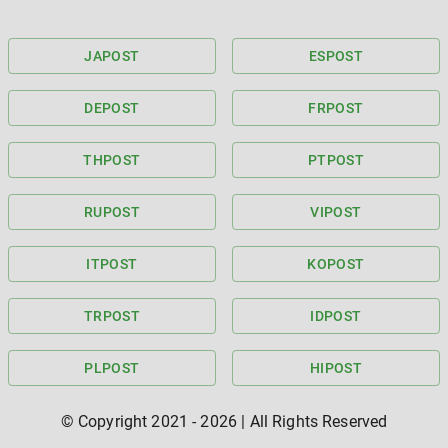
JA
POST
ES
POST
DE
POST
FR
POST
TH
POST
PT
POST
RU
POST
VI
POST
IT
POST
KO
POST
TR
POST
ID
POST
PL
POST
HI
POST
© Copyright 2021 -
2026
| All Rights Reserved