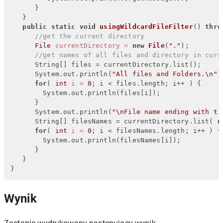
      }

   }

public
static
void
usingWildcardFileFilter
()
thro
//get the current directory
File
currentDirectory
=
new
File
(
"."
);

//get names of all files and directory in curr
      String[] files = currentDirectory.list();

      System.out.println(
"All files and Folders.\n"
);
for
( 
int
i
=
0
; i < files.length; i++ ) {

        System.out.println(files[i]);

      }

      System.out.println(
"\nFile name ending with t.
      String[] filesNames = currentDirectory.list( 
n
for
( 
int
i
=
0
; i < filesNames.length; i++ ) {

        System.out.println(filesNames[i]);

      }

   }

}
Wynik