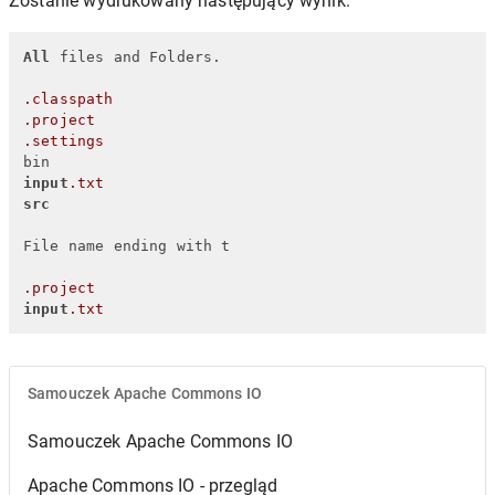
Zostanie wydrukowany następujący wynik.
All
 files and Folders.

.classpath
.project
.settings
input
.txt
src
File name ending with t

.project
input
.txt
Samouczek Apache Commons IO
Samouczek Apache Commons IO
Apache Commons IO - przegląd