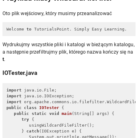
Oto plik wejściowy, który musimy przeanalizować
Welcome 
to
 TutorialsPoint. Simply Easy Learning.
Wydrukujmy wszystkie pliki i katalogi w bieżącym katalogu,
a następnie przefiltrujmy plik, którego nazwa kończy się na
t
.
IOTester.java
import
import
import
public
class
IOTester
 {

public
static
void
main
(String[] args)
 {

try
 {

         usingWildcardFileFilter();

      } 
catch
(IOException e) {

         System.out.println(e.getMessage());
