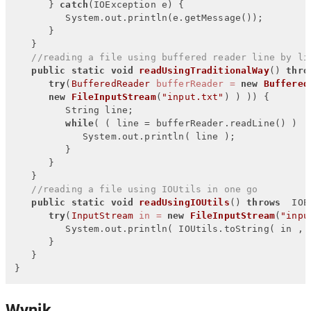
      } 
catch
(IOException e) {

         System.out.println(e.getMessage());

      }

   }

//reading a file using buffered reader line by li
public
static
void
readUsingTraditionalWay
()
thro
try
(
BufferedReader
bufferReader
=
new
Buffered
new
FileInputStream
(
"input.txt"
) ) )) {

         String line;

while
( ( line = bufferReader.readLine() ) !
            System.out.println( line );

         }

      }

   }

//reading a file using IOUtils in one go
public
static
void
readUsingIOUtils
()
throws
  IOE
try
(
InputStream
in
=
new
FileInputStream
(
"inpu
         System.out.println( IOUtils.toString( in , 
      }

   }

}
Wynik