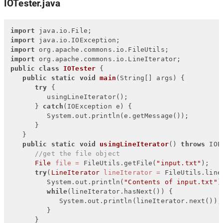
IOTester.java
import
import
import
import
public
class
IOTester
 {

public
static
void
main
(String[] args)
 {

try
 {

         usingLineIterator();

      } 
catch
(IOException e) {

         System.out.println(e.getMessage());

      }

   }

public
static
void
usingLineIterator
()
throws
 IOE
//get the file object
File
file
=
 FileUtils.getFile(
"input.txt"
);

try
(
LineIterator
lineIterator
=
 FileUtils.line
         System.out.println(
"Contents of input.txt"
);
while
(lineIterator.hasNext()) {

            System.out.println(lineIterator.next());

         }

      }
