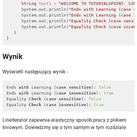
String
text1
=
"WELCOME TO TUTORIALSPOINT. SIM
      System.out.println(
"Ends with Learning (case s
      System.out.println(
"Ends with Learning (case i
      System.out.println(
"Equality Check (case sensi
      System.out.println(
"Equality Check (case insen
   }

}
Wynik
Wyświetli następujący wynik -
Ends 
with
 Learning (
case
sensitive
): 
false
Ends 
with
 Learning (
case
insensitive
): 
true
Equality 
Check
 (
case
sensitive
): 
false
Equality 
Check
 (
case
insensitive
): 
true
LineIterator zapewnia elastyczny sposób pracy z plikiem
liniowym. Dowiedzmy się o tym samym w tym rozdziale.