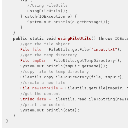
//Using FileUtils
         usingFileUtils();

      } 
catch
(IOException e) {

         System.out.println(e.getMessage());

      }

   }

public
static
void
usingFileUtils
()
throws
 IOExce
//get the file object
File
file
=
 FileUtils.getFile(
"input.txt"
);

//get the temp directory
File
tmpDir
=
 FileUtils.getTempDirectory();

      System.out.println(tmpDir.getName());

//copy file to temp directory
      FileUtils.copyFileToDirectory(file, tmpDir);

//create a new file
File
newTempFile
=
 FileUtils.getFile(tmpDir, fi
//get the content
String
data
=
 FileUtils.readFileToString(newTe
//print the content
      System.out.println(data);

   }

}