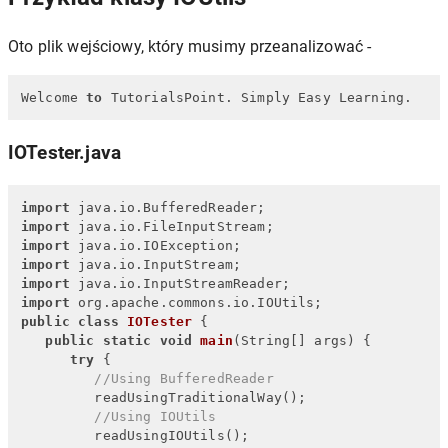
Oto plik wejściowy, który musimy przeanalizować -
Welcome 
to
 TutorialsPoint. Simply Easy Learning.
IOTester.java
import
import
import
import
import
import
public
class
IOTester
 {

public
static
void
main
(String[] args)
 {

try
 {

//Using BufferedReader
         readUsingTraditionalWay();

//Using IOUtils
         readUsingIOUtils();
