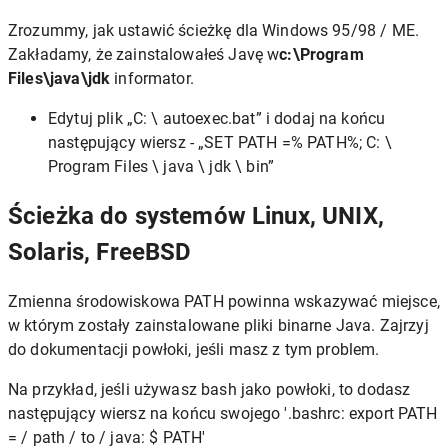
Zrozummy, jak ustawić ścieżkę dla Windows 95/98 / ME.
Zakładamy, że zainstalowałeś Javę w
c:\Program
Files\java\jdk
informator.
Edytuj plik „C: \ autoexec.bat” i dodaj na końcu
następujący wiersz - „SET PATH =% PATH%; C: \
Program Files \ java \ jdk \ bin”
Ścieżka do systemów Linux, UNIX,
Solaris, FreeBSD
Zmienna środowiskowa PATH powinna wskazywać miejsce,
w którym zostały zainstalowane pliki binarne Java. Zajrzyj
do dokumentacji powłoki, jeśli masz z tym problem.
Na przykład, jeśli używasz bash jako powłoki, to dodasz
następujący wiersz na końcu swojego '.bashrc: export PATH
= / path / to / java: $ PATH'