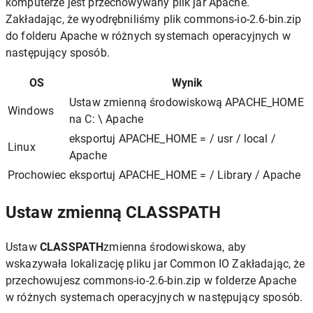
komputerze jest przechowywany plik jar Apache.
Zakładając, że wyodrębniliśmy plik commons-io-2.6-bin.zip
do folderu Apache w różnych systemach operacyjnych w
następujący sposób.
OS
Wynik
Ustaw zmienną środowiskową APACHE_HOME
Windows
na C: \ Apache
eksportuj APACHE_HOME = / usr / local /
Linux
Apache
Prochowiec
eksportuj APACHE_HOME = / Library / Apache
Ustaw zmienną CLASSPATH
Ustaw
CLASSPATH
zmienna środowiskowa, aby
wskazywała lokalizację pliku jar Common IO Zakładając, że
przechowujesz commons-io-2.6-bin.zip w folderze Apache
w różnych systemach operacyjnych w następujący sposób.