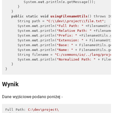
         System.
out
.println(e.getMessage());

      }

   }

public
static
void
usingFilenameUtils
() throws IO
      String path = 
"C:\\dev\\project\\file.txt"
;

      System.
out
.println(
"Full Path: "
 +FilenameUtil
      System.
out
.println(
"Relative Path: "
 +Filename
      System.
out
.println(
"Prefix: "
 +FilenameUtils.g
      System.
out
.println(
"Extension: "
 + FilenameUti
      System.
out
.println(
"Base: "
 + FilenameUtils.ge
      System.
out
.println(
"Name: "
 + FilenameUtils.ge
      String filename = 
"C:/commons/io/../lang/proje
      System.
out
.println(
"Normalized Path: "
 + Filen
   }

}
Wynik
Dane wyjściowe podano poniżej -
Full Path:
C:\dev\project\