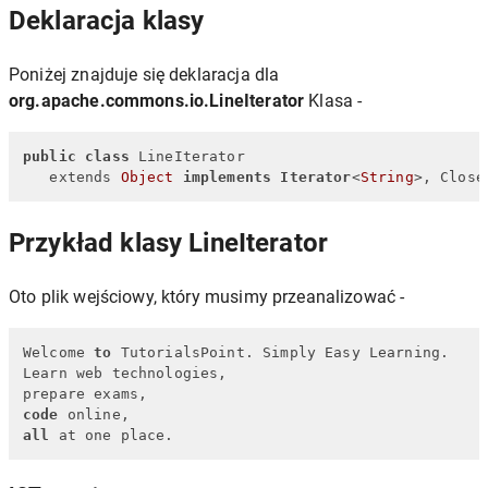
Deklaracja klasy
Poniżej znajduje się deklaracja dla
org.apache.commons.io.LineIterator
Klasa -
public
class
 LineIterator

   extends 
Object
implements
Iterator
<
String
>, Close
Przykład klasy LineIterator
Oto plik wejściowy, który musimy przeanalizować -
Welcome 
to
 TutorialsPoint. Simply Easy Learning.

Learn web technologies,

code
all
 at one place.