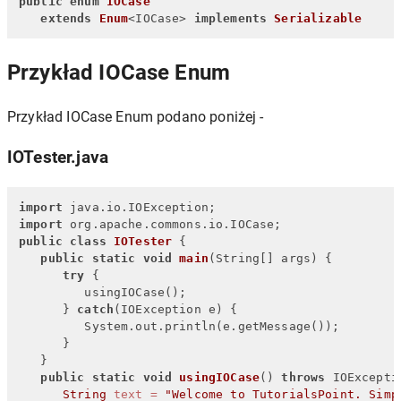
public
enum
IOCase
extends
Enum
<IOCase> 
implements
Serializable
Przykład IOCase Enum
Przykład IOCase Enum podano poniżej -
IOTester.java
import
import
public
class
IOTester
 {

public
static
void
main
(String[] args)
 {

try
 {

         usingIOCase();

      } 
catch
(IOException e) {

         System.out.println(e.getMessage());

      }

   }

public
static
void
usingIOCase
()
throws
 IOExceptio
String
text
=
"Welcome to TutorialsPoint. Simp