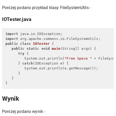
Poniżej podano przykład klasy FileSystemUtils -
IOTester.java
import
import
public
class
IOTester
 {

public
static
void
main
(String[] args)
 {

try
 {

         System.out.println(
"Free Space "
 + FileSyst
      } 
catch
(IOException e) {

         System.out.println(e.getMessage());

      }

   }

}
Wynik
Poniżej podano wynik -