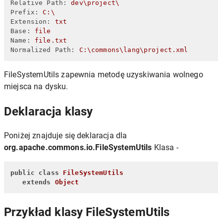
Relative Path:
dev\project\
Prefix:
C:\
Extension:
txt
Base:
file
Name:
file.txt
Normalized Path:
C:\commons\lang\project.xml
FileSystemUtils zapewnia metodę uzyskiwania wolnego
miejsca na dysku.
Deklaracja klasy
Poniżej znajduje się deklaracja dla
org.apache.commons.io.FileSystemUtils
Klasa -
public
class
FileSystemUtils
extends
Object
Przykład klasy FileSystemUtils