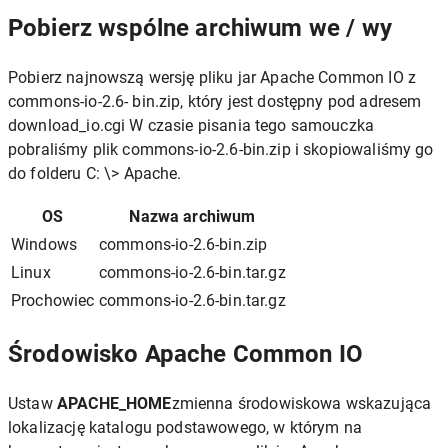
Pobierz wspólne archiwum we / wy
Pobierz najnowszą wersję pliku jar Apache Common IO z
commons-io-2.6- bin.zip, który jest dostępny pod adresem
download_io.cgi W czasie pisania tego samouczka
pobraliśmy plik commons-io-2.6-bin.zip i skopiowaliśmy go
do folderu C: \> Apache.
OS
Nazwa archiwum
Windows
commons-io-2.6-bin.zip
Linux
commons-io-2.6-bin.tar.gz
Prochowiec
commons-io-2.6-bin.tar.gz
Środowisko Apache Common IO
Ustaw
APACHE_HOME
zmienna środowiskowa wskazująca
lokalizację katalogu podstawowego, w którym na