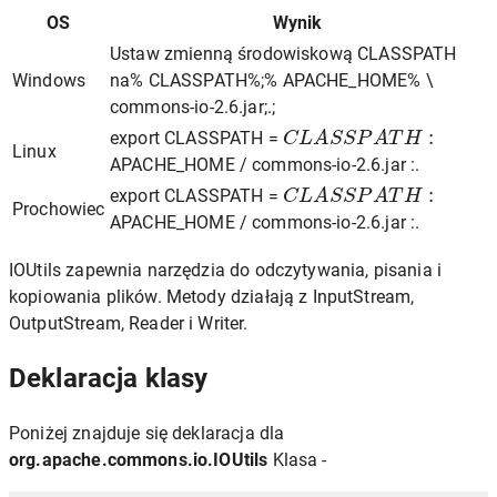
OS
Wynik
Ustaw zmienną środowiskową CLASSPATH
Windows
na% CLASSPATH%;% APACHE_HOME% \
commons-io-2.6.jar;.;
C
L
A
S
S
P
A
T
H
:
export CLASSPATH =
Linux
APACHE_HOME / commons-io-2.6.jar :.
C
L
A
S
S
P
A
T
H
:
export CLASSPATH =
Prochowiec
APACHE_HOME / commons-io-2.6.jar :.
IOUtils zapewnia narzędzia do odczytywania, pisania i
kopiowania plików. Metody działają z InputStream,
OutputStream, Reader i Writer.
Deklaracja klasy
Poniżej znajduje się deklaracja dla
org.apache.commons.io.IOUtils
Klasa -