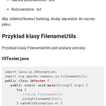
Rozszerzenie - txt
Aby zidentyfikować katalog, dodaj separator do nazwy
pliku.
Przykład klasy FilenameUtils
Przykład klasy FilenameUtils jest podany poniżej -
IOTester.java
import java.io.IOException;

public
class
IOTester
 {

public
static
void
main
(
String[] args
)
 {

try
 {

//Using FilenameUtils
         usingFilenameUtils();

      } 
catch
(IOException e) {
