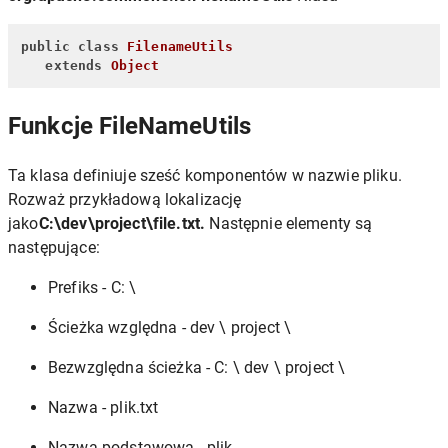
public
class
FilenameUtils
extends
Object
Funkcje FileNameUtils
Ta klasa definiuje sześć komponentów w nazwie pliku.
Rozważ przykładową lokalizację
jako
C:\dev\project\file.txt.
Następnie elementy są
następujące:
Prefiks - C: \
Ścieżka względna - dev \ project \
Bezwzględna ścieżka - C: \ dev \ project \
Nazwa - plik.txt
Nazwa podstawowa - plik