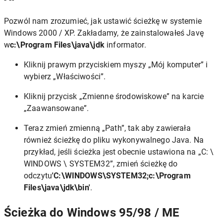
Pozwól nam zrozumieć, jak ustawić ścieżkę w systemie
Windows 2000 / XP. Zakładamy, że zainstalowałeś Javę
w
c:\Program Files\java\jdk
informator.
Kliknij prawym przyciskiem myszy „Mój komputer” i
wybierz „Właściwości”.
Kliknij przycisk „Zmienne środowiskowe” na karcie
„Zaawansowane”.
Teraz zmień zmienną „Path”, tak aby zawierała
również ścieżkę do pliku wykonywalnego Java. Na
przykład, jeśli ścieżka jest obecnie ustawiona na „C: \
WINDOWS \ SYSTEM32”, ​​zmień ścieżkę do
odczytu
'C:\WINDOWS\SYSTEM32;c:\Program
Files\java\jdk\bin'
.
Ścieżka do Windows 95/98 / ME