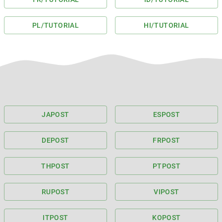
PL
/TUTORIAL
HI
/TUTORIAL
JA
POST
ES
POST
DE
POST
FR
POST
TH
POST
PT
POST
RU
POST
VI
POST
IT
POST
KO
POST