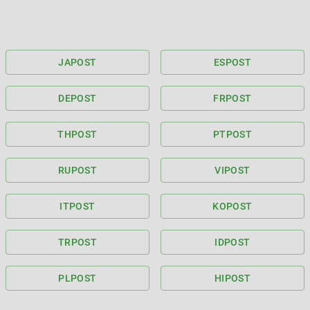
JA
POST
ES
POST
DE
POST
FR
POST
TH
POST
PT
POST
RU
POST
VI
POST
IT
POST
KO
POST
TR
POST
ID
POST
PL
POST
HI
POST