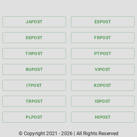
JA
POST
ES
POST
DE
POST
FR
POST
TH
POST
PT
POST
RU
POST
VI
POST
IT
POST
KO
POST
TR
POST
ID
POST
PL
POST
HI
POST
© Copyright 2021 -
2026
| All Rights Reserved