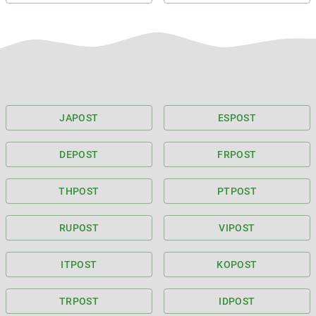
JA
POST
ES
POST
DE
POST
FR
POST
TH
POST
PT
POST
RU
POST
VI
POST
IT
POST
KO
POST
TR
POST
ID
POST