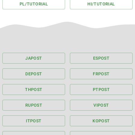
PL
/TUTORIAL
HI
/TUTORIAL
JA
POST
ES
POST
DE
POST
FR
POST
TH
POST
PT
POST
RU
POST
VI
POST
IT
POST
KO
POST