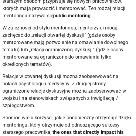
starszym osobom przypisuje się nowych pracowników,
których mają prowadzić i mentorować. Ten rodzaj relacji
mentoringu nazywa się
public mentoring
.
W zależności od stylu mentoringu, mentorzy ci mogą
zachęcać do „relacji otwartej dyskusji” (gdzie osoby
mentorowane mają pozwolenie na omawianie dowolnego
tematu) lub „relacji ograniczonej dyskusji” (gdzie osoby
mentorowane są ograniczone do omawiania tylko
określonych tematów).
Relacje w otwartej dyskusji można zaobserwować na
polach psychologii i medycyny. Z drugiej strony,
ograniczone relacje dyskusyjne można zaobserwować w
wojsku i na stanowiskach związanych z inwigilacją /
szpiegostwem.
Spośród wielu korzyści, jakie podopieczny otrzymuje dzięki
mentoringu, który otrzymuje od odnoszącego sukcesy
starszego pracownika,
the ones that directly impact his