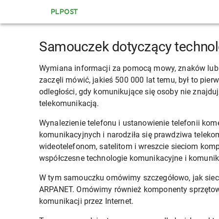
PLPOST
Samouczek dotyczący technol
Wymiana informacji za pomocą mowy, znaków lub s
zaczęli mówić, jakieś 500 000 lat temu, był to pi
odległości, gdy komunikujące się osoby nie znajdują
telekomunikacją.
Wynalezienie telefonu i ustanowienie telefonii ko
komunikacyjnych i narodziła się prawdziwa telekomu
wideotelefonom, satelitom i wreszcie sieciom ko
współczesne technologie komunikacyjne i komunik
W tym samouczku omówimy szczegółowo, jak sieci 
ARPANET. Omówimy również komponenty sprzętowe 
komunikacji przez Internet.