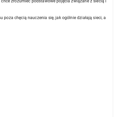
 chce zrozumieć podstawowe pojęcia związane z siecią i
oza chęcią nauczenia się, jak ogólnie działają sieci, a