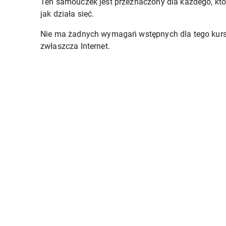
Ten samouczek jest przeznaczony dla każdego, kto
jak działa sieć.
Nie ma żadnych wymagań wstępnych dla tego kursu p
zwłaszcza Internet.