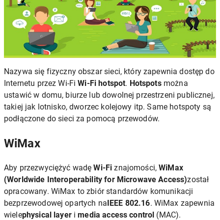
Nazywa się fizyczny obszar sieci, który zapewnia dostęp do
Internetu przez Wi-Fi
Wi-Fi hotspot
.
Hotspots
można
ustawić w domu, biurze lub dowolnej przestrzeni publicznej,
takiej jak lotnisko, dworzec kolejowy itp. Same hotspoty są
podłączone do sieci za pomocą przewodów.
WiMax
Aby przezwyciężyć wadę
Wi-Fi
znajomości,
WiMax
(Worldwide Interoperability for Microwave Access)
został
opracowany. WiMax to zbiór standardów komunikacji
bezprzewodowej opartych na
IEEE 802.16
. WiMax zapewnia
wiele
physical layer
i
media access control
(MAC).