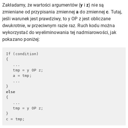
Zakładamy, że wartości argumentów (
y
i
z
) nie są
zmieniane od przypisania zmiennej
a
do zmiennej
c
. Tutaj,
jeśli warunek jest prawdziwy, to y OP z jest obliczane
dwukrotnie, w przeciwnym razie raz. Ruch kodu można
wykorzystać do wyeliminowania tej nadmiarowości, jak
pokazano poniżej:
If (condition)

{

   ...

   tmp = y OP z;

   a = tmp;

   ...

else
{

   ...

   tmp = y OP z;

}

c = tmp;