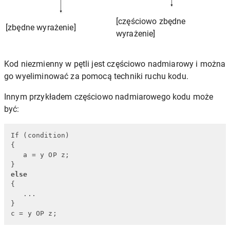
[częściowo zbędne
[zbędne wyrażenie]
wyrażenie]
Kod niezmienny w pętli jest częściowo nadmiarowy i można
go wyeliminować za pomocą techniki ruchu kodu.
Innym przykładem częściowo nadmiarowego kodu może
być:
If (condition)

{

   a = y OP z;

else
{

   ...

}

c = y OP z;