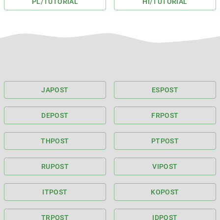
PL
/TUTORIAL
HI
/TUTORIAL
JA
POST
ES
POST
DE
POST
FR
POST
TH
POST
PT
POST
RU
POST
VI
POST
IT
POST
KO
POST
TR
POST
ID
POST