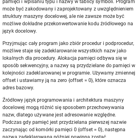
pamięci i wpisaniu typu i nazwy w tablicy symboli. Program
może być zakodowany i zaprojektowany z uwzględnieniem
struktury maszyny docelowej, ale nie zawsze może być
możliwe dokładne przekonwertowanie kodu źródłowego na
język docelowy.
Przyjmując cały program jako zbiór procedur i podprocedur,
możliwe staje się zadeklarowanie wszystkich nazw jako
lokalnych dla procedury. Alokacja pamięci odbywa się w
sposób sekwencyjny, a nazwy są przydzielane do pamięci w
kolejności zadeklarowanej w programie. Używamy zmiennej
offset i ustawiamy ją na zero {offset = 0}, które oznacza
adres bazowy.
Źródłowy język programowania i architektura maszyny
docelowej mogą różnić się sposobem przechowywania
nazw, dlatego używane jest adresowanie względne.
Podczas gdy pamięć jest przydzielana pierwszej nazwie
zaczynając od komórki pamięci 0 {offset = 0}, następna
nazwa zadeklarowana później powinna zostać