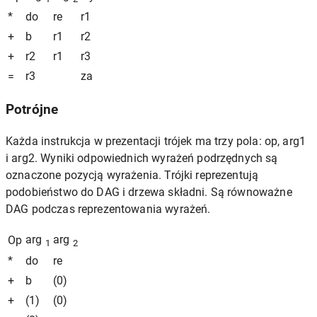
*
do
re
r1
+
b
r1
r2
+
r2
r1
r3
=
r3
za
Potrójne
Każda instrukcja w prezentacji trójek ma trzy pola: op, arg1
i arg2. Wyniki odpowiednich wyrażeń podrzędnych są
oznaczone pozycją wyrażenia. Trójki reprezentują
podobieństwo do DAG i drzewa składni. Są równoważne
DAG podczas reprezentowania wyrażeń.
arg
arg
Op
1
2
*
do
re
+
b
(0)
+
(1)
(0)