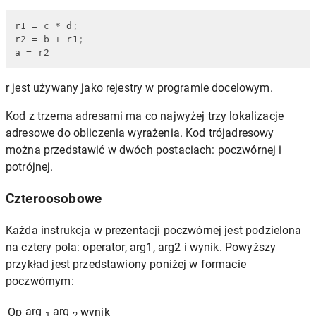
r1
 = c * d
;
r2
 = b + r1
;
a
 = r2
r jest używany jako rejestry w programie docelowym.
Kod z trzema adresami ma co najwyżej trzy lokalizacje
adresowe do obliczenia wyrażenia. Kod trójadresowy
można przedstawić w dwóch postaciach: poczwórnej i
potrójnej.
Czteroosobowe
Każda instrukcja w prezentacji poczwórnej jest podzielona
na cztery pola: operator, arg1, arg2 i wynik. Powyższy
przykład jest przedstawiony poniżej w formacie
poczwórnym:
arg
arg
Op
wynik
1
2