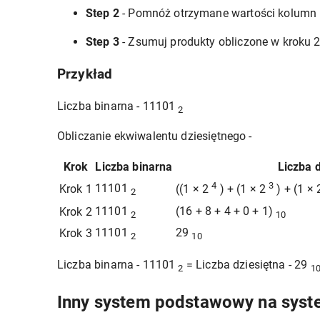
Step 2
- Pomnóż otrzymane wartości kolumn (
Step 3
- Zsumuj produkty obliczone w kroku 2
Przykład
Liczba binarna - 11101
2
Obliczanie ekwiwalentu dziesiętnego -
Krok
Liczba binarna
Liczba 
4
3
11101
Krok 1
((1 × 2
) + (1 × 2
) + (1 ×
2
11101
(16 + 8 + 4 + 0 + 1)
Krok 2
2
10
11101
29
Krok 3
2
10
Liczba binarna - 11101
= Liczba dziesiętna - 29
2
1
Inny system podstawowy na system