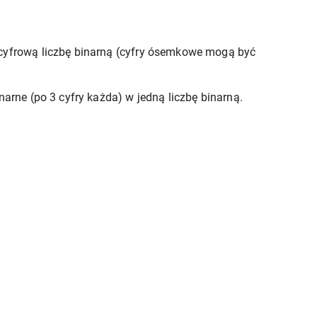
cyfrową liczbę binarną (cyfry ósemkowe mogą być
arne (po 3 cyfry każda) w jedną liczbę binarną.