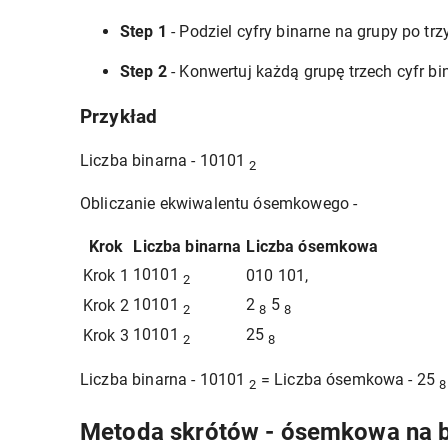
Step 1
- Podziel cyfry binarne na grupy po trz
Step 2
- Konwertuj każdą grupę trzech cyfr b
Przykład
Liczba binarna - 10101
2
Obliczanie ekwiwalentu ósemkowego -
Krok
Liczba binarna
Liczba ósemkowa
10101
Krok 1
010 101,
2
10101
2
5
Krok 2
2
8
8
10101
25
Krok 3
2
8
Liczba binarna - 10101
= Liczba ósemkowa - 25
2
8
Metoda skrótów - ósemkowa na b