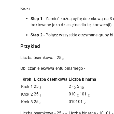
Kroki
Step 1
- Zamień każdą cyfrę ósemkową na 3-
traktowane jako dziesiętne dla tej konwersji).
Step 2
- Połącz wszystkie otrzymane grupy bin
Przykład
Liczba ósemkowa - 25
8
Obliczanie ekwiwalentu binarnego -
Krok
Liczba ósemkowa
Liczba binarna
25
2
5
Krok 1
8
10
10
25
010
101
Krok 2
8
2
2
25
010101
Krok 3
8
2
Liczba ósemkowa - 25
= Liczba binarna - 10101