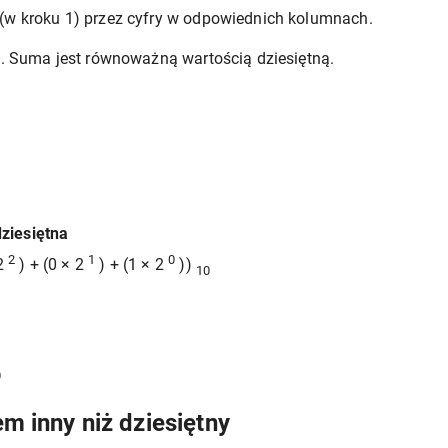
w kroku 1) przez cyfry w odpowiednich kolumnach.
. Suma jest równoważną wartością dziesiętną.
dziesiętna
2
1
0
 2
) + (0 × 2
) + (1 × 2
))
10
0
 inny niż dziesiętny