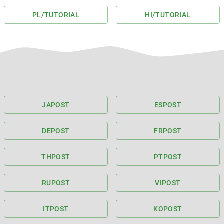
PL
/TUTORIAL
HI
/TUTORIAL
JA
POST
ES
POST
DE
POST
FR
POST
TH
POST
PT
POST
RU
POST
VI
POST
IT
POST
KO
POST