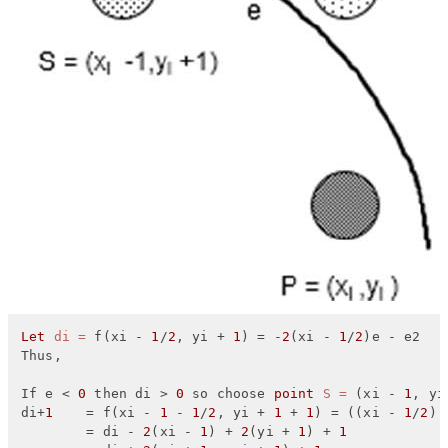
Let
di
=
 f(xi - 
1
/
2
, yi + 
1
) = -
2
(xi - 
1
/
2
)e - e2

Thus,

If e < 
0
 then di > 
0
 so choose 
point
S
=
 (xi - 
1
, yi
di+
1
    = f(xi - 
1
 - 
1
/
2
, yi + 
1
 + 
1
) = ((xi - 
1
/
2
) 
        = di - 
2
(xi - 
1
) + 
2
(yi + 
1
) + 
1