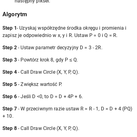
następny piksel.
Algorytm
Step 1
- Uzyskaj współrzędne środka okręgu i promienia i
zapisz je odpowiednio w x, y i R. Ustaw P = 0 i Q = R.
Step 2
- Ustaw parametr decyzyjny D = 3 - 2R.
Step 3
- Powtórz krok 8, gdy P ≤ Q.
Step 4
- Call Draw Circle (X, Y, P, Q).
Step 5
- Zwiększ wartość P.
Step 6
- Jeśli D <0, to D = D + 4P + 6.
Step 7
- W przeciwnym razie ustaw R = R - 1, D = D + 4 (PQ)
+ 10.
Step 8
- Call Draw Circle (X, Y, P, Q).