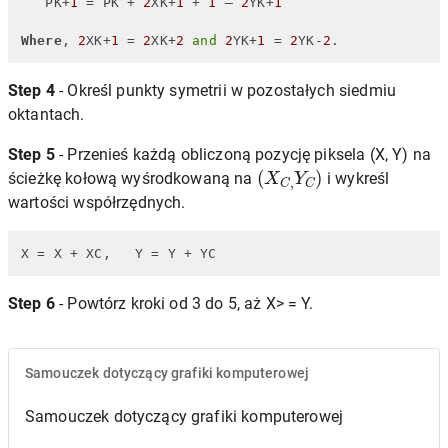
   PK+
1
 = PK + 
2
XK+
1
 + 
1
 – 
2
YK+
1
Where
, 
2
XK+
1
 = 
2
XK+
2
and
2
YK+
1
 = 
2
YK-
2
.
Step 4
- Określ punkty symetrii w pozostałych siedmiu
oktantach.
Step 5
- Przenieś każdą obliczoną pozycję piksela (X, Y) na
(
X
C
,
Y
C
)
ścieżkę kołową wyśrodkowaną na
i wykreśl
wartości współrzędnych.
X
 = X + XC,   Y = Y + YC
Step 6
- Powtórz kroki od 3 do 5, aż X> = Y.
Samouczek dotyczący grafiki komputerowej
Samouczek dotyczący grafiki komputerowej