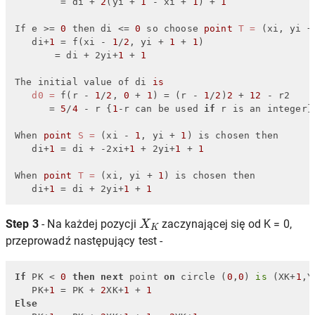
        = di + 
2
(yi + 
1
 - xi + 
1
) + 
1
If e >= 
0
 then di <= 
0
 so choose 
point
T
=
 (xi, yi +
   di+
1
 = f(xi - 
1
/
2
, yi + 
1
 + 
1
)

       = di + 2yi+
1
 + 
1
The initial value of di 
is
d0
=
 f(r - 
1
/
2
, 
0
 + 
1
) = (r - 
1
/
2
)
2
 + 
12
 - r2

      = 
5
/
4
 - r {
1
-r can be used 
if
 r is an integer}

When 
point
S
=
 (xi - 
1
, yi + 
1
) is chosen then

   di+
1
 = di + -2xi+
1
 + 2yi+
1
 + 
1
When 
point
T
=
 (xi, yi + 
1
) is chosen then

   di+
1
 = di + 2yi+
1
 + 
1
X
K
Step 3
- Na każdej pozycji
zaczynającej się od K = 0,
przeprowadź następujący test -
If
 PK < 
0
then
next
 point 
on
 circle (
0
,
0
) 
is
 (XK+
1
,Y
   PK+
1
 = PK + 
2
XK+
1
 + 
1
Else