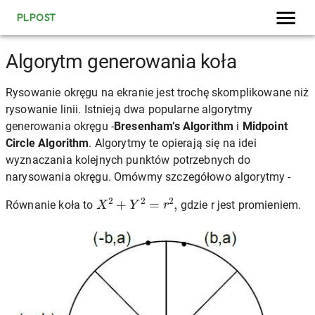
PLPOST
Algorytm generowania koła
Rysowanie okręgu na ekranie jest trochę skomplikowane niż
rysowanie linii. Istnieją dwa popularne algorytmy
generowania okręgu -
Bresenham’s Algorithm
i
Midpoint
Circle Algorithm
. Algorytmy te opierają się na idei
wyznaczania kolejnych punktów potrzebnych do
narysowania okręgu. Omówmy szczegółowo algorytmy -
X
2
+
Y
2
=
r
2
,
Równanie koła to
gdzie r jest promieniem.