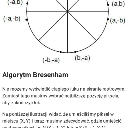
Algorytm Bresenham
Nie możemy wyświetlić ciągłego łuku na ekranie rastrowym.
Zamiast tego musimy wybrać najbliższą pozycję piksela,
aby zakończyć łuk.
Na poniższej ilustracji widać, że umieściliśmy piksel w
miejscu (X, Y) i teraz musimy zdecydować, gdzie umieścić
następny piksel - w N (X + 1, Y) lub w S (X + 1, Y-1).