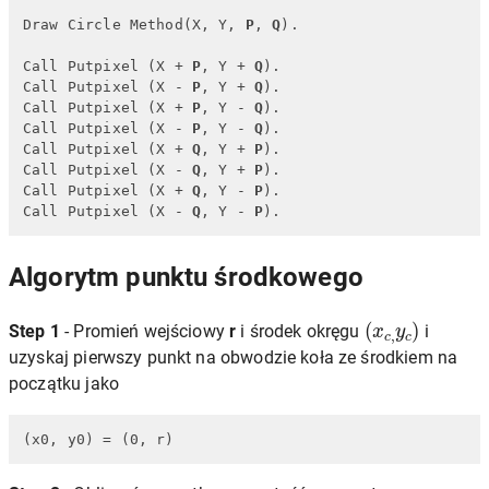
Draw Circle Method(X, Y, 
P
, 
Q
).

Call Putpixel (X + 
P
, Y + 
Q
).

Call Putpixel (X - 
P
, Y + 
Q
).

Call Putpixel (X + 
P
, Y - 
Q
).

Call Putpixel (X - 
P
, Y - 
Q
).

Call Putpixel (X + 
Q
, Y + 
P
).

Call Putpixel (X - 
Q
, Y + 
P
).

Call Putpixel (X + 
Q
, Y - 
P
).

Call Putpixel (X - 
Q
, Y - 
P
).
Algorytm punktu środkowego
(
x
c
,
y
c
)
Step 1
- Promień wejściowy
r
i środek okręgu
i
uzyskaj pierwszy punkt na obwodzie koła ze środkiem na
początku jako
(x0, y0) = (0, r)