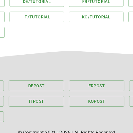
DE
/TUTORIAL
FR
/TUTORIAL
IT
/TUTORIAL
KO
/TUTORIAL
DE
POST
FR
POST
IT
POST
KO
POST
© Copyright 2021 -
2026
| All Rights Reserved