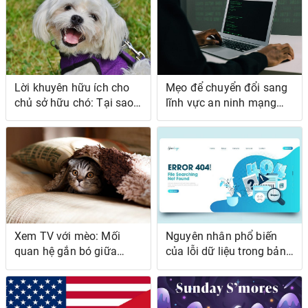
Lời khuyên hữu ích cho
Mẹo để chuyển đổi sang
chủ sở hữu chó: Tại sao
lĩnh vực an ninh mạng
việc để chó đánh hơi khi
mà không cần nền tảng
đi dạo lại quan trọng
kỹ thuật.
Xem TV với mèo: Mối
Nguyên nhân phổ biến
quan hệ gắn bó giữa
của lỗi dữ liệu trong bảng
những người bạn
lương toàn cầu