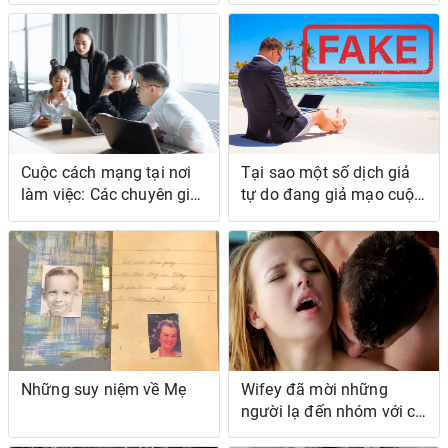
khẩu của bạn như thế
nào
Cuộc cách mạng tại nơi
Tại sao một số dịch giả
làm việc: Các chuyên gia
tự do đang giả mạo cuộc
hàng đầu thảo luận về
sống của họ
công việc kết hợp và từ
xa
Những suy niệm về Mẹ
Wifey đã mời những
người lạ đến nhóm với cô
ấy trong một chuyến