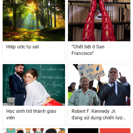
công tác
Hiệp ước tự sát
“Chết tiệt ở San
Francisco”
Học sinh trở thành giáo
Robert F. Kennedy Jr.
viên
đang sử dụng chiến lược
Birther của Trump như
thế nào