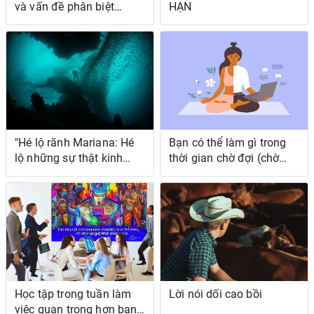
và vấn đề phân biệt
HẠN
chủng tộc “yêu nước”
"Hé lộ rãnh Mariana: Hé
Bạn có thể làm gì trong
lộ những sự thật kinh
thời gian chờ đợi (chờ
hoàng ẩn giấu của vực
nhận công việc đầu tiên
thẳm"
của bạn trong lĩnh vực
công nghệ)
Học tập trong tuần làm
Lời nói dối cao bồi
việc quan trọng hơn bạn