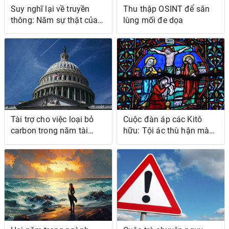
Suy nghĩ lại về truyền
Thu thập OSINT để săn
thông: Năm sự thật của
lùng mối đe dọa
McChesney và tương lai
của truyền thông
Tài trợ cho việc loại bỏ
Cuộc đàn áp các Kitô
carbon trong năm tài
hữu: Tội ác thù hận mà
chính 24
chúng ta không nói đến