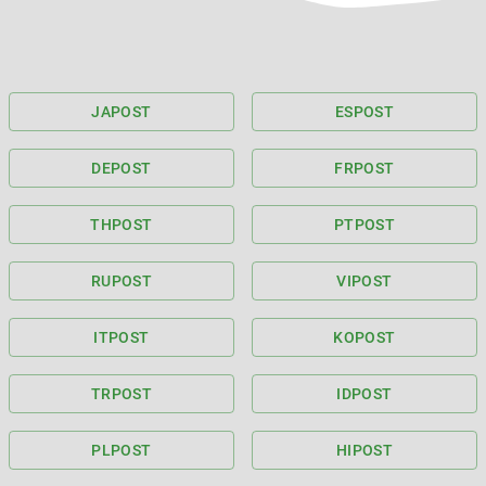
JA
POST
ES
POST
DE
POST
FR
POST
TH
POST
PT
POST
RU
POST
VI
POST
IT
POST
KO
POST
TR
POST
ID
POST
PL
POST
HI
POST