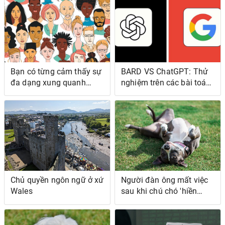
Bạn có từng cảm thấy sự
BARD VS ChatGPT: Thử
đa dạng xung quanh
nghiệm trên các bài toán
mình ....?
Phân tích
Chủ quyền ngôn ngữ ở xứ
Người đàn ông mất việc
Wales
sau khi chú chó 'hiền
lành' chạy theo người
chạy bộ và người đi xe
đạp trong khu phố