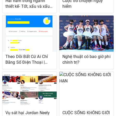
Hai năm trong ngành
Cuộc trò chuyện nguy
thiết kế- Tốt, xấu và xấu…
hiểm
Theo Dõi Bất Cứ Ai Chỉ
Nghệ thuật có bao giờ phi
Bằng Số Điện Thoại |
chính trị?
Điều tra OSINT
Vụ sát hại Jordan Neely
CUỘC SỐNG KHÔNG GIỚI