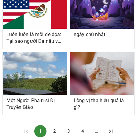
Luôn luôn là mối đe dọa:
ngày chủ nhật
Tại sao người Da nâu và
Da đen không thể thoải
mái ở Hoa Kỳ
Một Người Pha-ri-si Đi
Lòng vị tha hiệu quả là
Truyền Giáo
gì?
1
2
3
4
…