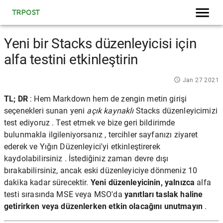
TRPOST
Yeni bir Stacks düzenleyicisi için
alfa testini etkinleştirin
Jan 27 2021
TL; DR
: Hem Markdown hem de zengin metin girişi
seçenekleri sunan yeni
açık kaynaklı
Stacks düzenleyicimizi
test ediyoruz . Test etmek ve bize geri bildirimde
bulunmakla ilgileniyorsanız , tercihler sayfanızı ziyaret
ederek ve Yığın Düzenleyici'yi etkinleştirerek
kaydolabilirsiniz . İstediğiniz zaman devre dışı
bırakabilirsiniz, ancak eski düzenleyiciye dönmeniz 10
dakika kadar sürecektir.
Yeni düzenleyicinin, yalnızca
alfa
testi sırasında MSE veya MSO'da
yanıtları taslak haline
getirirken veya düzenlerken etkin olacağını unutmayın
.