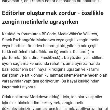
istiyorsanız, onu Stacks-Editor deposunda bulabilirsiniz .
Editörler oluşturmak zordur - özellikle
zengin metinlerle uğraşırken
Katıldığım forumlarda BBCode, MediaWikis'te Wikitext,
Stack Exchange'de Markdown veya çeşitli zengin metin
veya hibrit editörlerden herhangi biri, yıllar içinde çeşitli
farklı editörlerin tuhaflıklarını öğrendim. Kullandığım
platformlar (örn. Jira, FreshDesk)… bu yüzden yeni stillere
uyum sağlama konusunda rahatım, ama aynı zamanda
bazı editörlerin beni hayal kırıklığına uğratan ve kafamı
karıştıran ve artık onları kullanmak istemememe neden olan
varsayımlar yaptığını görüyorum. Bu hayal kırıklığından
kaçınmak istiyoruz!
Odak noktamız Markdown olduğu için, tablolar ve spoiler
için özel biçimlendirme ekleyerek, zengin metin
düzenleyicimizin yapması gerekeni sınırlayabiliyoruz - hangi