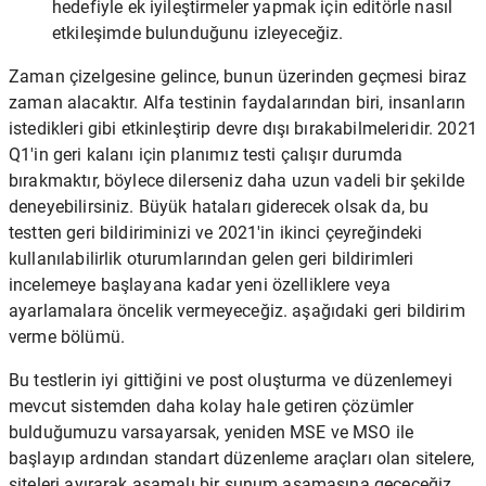
hedefiyle ek iyileştirmeler yapmak için editörle nasıl
etkileşimde bulunduğunu izleyeceğiz.
Zaman çizelgesine gelince, bunun üzerinden geçmesi biraz
zaman alacaktır. Alfa testinin faydalarından biri, insanların
istedikleri gibi etkinleştirip devre dışı bırakabilmeleridir. 2021
Q1'in geri kalanı için planımız testi çalışır durumda
bırakmaktır, böylece dilerseniz daha uzun vadeli bir şekilde
deneyebilirsiniz. Büyük hataları giderecek olsak da, bu
testten geri bildiriminizi ve 2021'in ikinci çeyreğindeki
kullanılabilirlik oturumlarından gelen geri bildirimleri
incelemeye başlayana kadar yeni özelliklere veya
ayarlamalara öncelik vermeyeceğiz. aşağıdaki geri bildirim
verme bölümü.
Bu testlerin iyi gittiğini ve post oluşturma ve düzenlemeyi
mevcut sistemden daha kolay hale getiren çözümler
bulduğumuzu varsayarsak, yeniden MSE ve MSO ile
başlayıp ardından standart düzenleme araçları olan sitelere,
siteleri ayırarak aşamalı bir sunum aşamasına geçeceğiz.