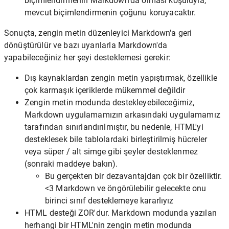
biçimlendirmenin Markdown'da olması koşuluyla,
mevcut biçimlendirmenin çoğunu koruyacaktır.
Sonuçta, zengin metin düzenleyici Markdown'a geri
dönüştürülür ve bazı uyarılarla Markdown'da
yapabileceğiniz her şeyi desteklemesi gerekir:
Dış kaynaklardan zengin metin yapıştırmak, özellikle
çok karmaşık içeriklerde mükemmel değildir
Zengin metin modunda destekleyebileceğimiz,
Markdown uygulamamızın arkasındaki uygulamamız
tarafından sınırlandırılmıştır, bu nedenle, HTML'yi
desteklesek bile tablolardaki birleştirilmiş hücreler
veya süper / alt simge gibi şeyler desteklenmez
(sonraki maddeye bakın).
Bu gerçekten bir dezavantajdan çok bir özelliktir.
<3 Markdown ve öngörülebilir gelecekte onu
birinci sınıf desteklemeye kararlıyız
HTML desteği ZOR'dur. Markdown modunda yazılan
herhangi bir HTML'nin zengin metin modunda