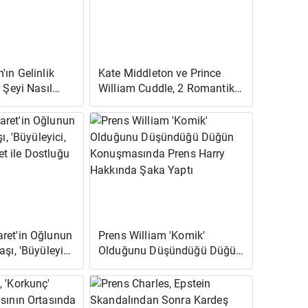
'ın Gelinlik
Kate Middleton ve Prince
r Şeyi Nasıl
William Cuddle, 2 Romantik
ı Üzerine
Yeni Fotoğrafta 10. Yılını
Kutlayacak
ret'in Oğlunun
Prens William 'Komik'
şı, 'Büyüleyici,
Olduğunu Düşündüğü Düğün
yet ile
Konuşmasında Prens Harry
lıyor
Hakkında Şaka Yaptı