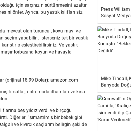
lduğu için saçınızın sürtünmesini azaltır
Prens William
i önler. Ayrıca, bu yastık kılıfları siz
Sosyal Medya
Boykot Ediyor
ında mevcut olan turuncu , koyu mavi ve
 seçim yapabilir . İsterseniz tek bir yastık
ri karıştırıp eşleştirebilirsiniz. Ve yastık
 çamaşır torbasına koyun ve havayla
Mike Tindall, 
lar (orijinal 18,99 Dolar); amazon.com
Banyoda Doğu
Konuştu: 'Bek
iş fırsatlar, ünlü moda ilhamları ve kısa
Değildi'
lun.
ıflarına beş yıldız verdi ve birçoğu
tti. Diğerleri "şımartılmış bir bebek gibi
algalı ve kıvırcık saçlarım belirgin şekilde