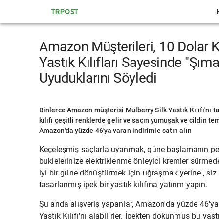
TRPOST
Amazon Müşterileri, 10 Dolar 
Yastık Kılıfları Sayesinde "Şıma
Uyuduklarını Söyledi
Binlerce Amazon müşterisi Mulberry Silk Yastık Kılıfı'nı t
kılıfı çeşitli renklerde gelir ve saçın yumuşak ve cildin te
Amazon'da yüzde 46'ya varan indirimle satın alın
Keçeleşmiş saçlarla uyanmak, güne başlamanın pek iy
buklelerinize elektriklenme önleyici kremler sürmed
iyi bir güne dönüştürmek için uğraşmak yerine , siz
tasarlanmış
ipek bir yastık kılıfına yatırım yapın.
Şu anda alışveriş yapanlar, Amazon'da yüzde 46'ya
Yastık Kılıfı'nı alabilirler. İpekten dokunmuş bu yas