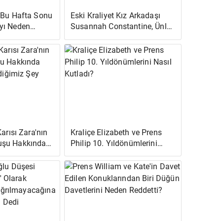
 Bu Hafta Sonu
Eski Kraliyet Kız Arkadaşı
yı Neden
Susannah Constantine, Ünlü
?
Dolap Arızalarını Açıkladı
Karısı Zara'nın
Kraliçe Elizabeth ve Prens
şu Hakkında
Philip 10. Yıldönümlerini
lediğimiz Şey
Nasıl Kutladı?