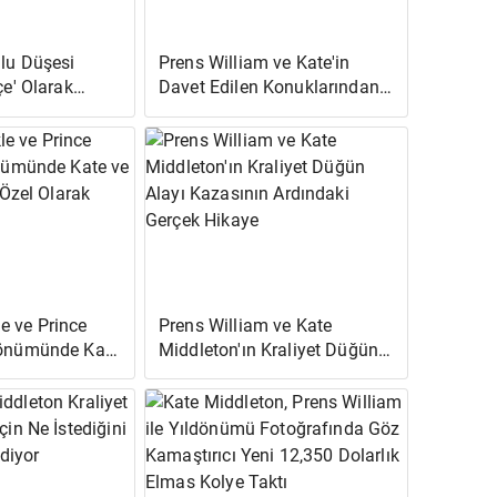
ğlu Düşesi
Prens William ve Kate'in
çe' Olarak
Davet Edilen Konuklarından
Biri Düğün Davetlerini Neden
ına 'Karar
Reddetti?
i
 ve Prince
Prens William ve Kate
dönümünde Kate
Middleton'ın Kraliyet Düğün
iam'ı Özel
Alayı Kazasının Ardındaki
lar
Gerçek Hikaye