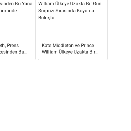
Kahkaha Attı
eth, Prens
Kate Middleton ve Prince
azesinden Bu
William Ülkeye Uzakta Bir
i
Gün Sürprizi Sırasında
 Gülümsedi
Koyunla Buluştu