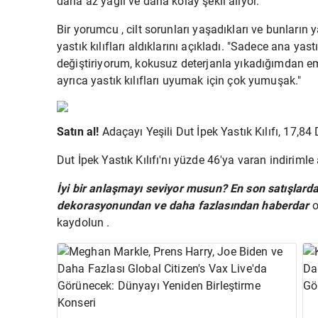
daha az yağlı ve daha kolay şekil alıyor."
Bir yorumcu , cilt sorunları yaşadıkları ve bunların 
yastık kılıfları aldıklarını açıkladı. "Sadece ana ya
değiştiriyorum, kokusuz deterjanla yıkadığımdan em
ayrıca yastık kılıfları uyumak için çok yumuşak."
Satın al!
Adaçayı Yeşili Dut İpek Yastık Kılıfı, 17,8
Dut İpek Yastık Kılıfı'nı yüzde 46'ya varan indiriml
İyi bir anlaşmayı seviyor musun?
En son satışlard
dekorasyonundan ve daha fazlasından haberdar
o
kaydolun .