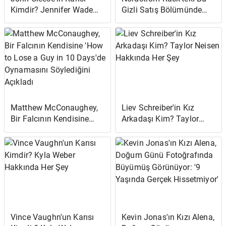
Kimdir? Jennifer Wade
Gizli Satış Bölümünde
Hakkında Her Şey
2.500'den Fazla Soğuk
Hava Tarzı Saklanıyor - 6
Dolardan Başlayan
Fiyatlarla
Matthew McConaughey,
Liev Schreiber'in Kız
Bir Falcının Kendisine
Arkadaşı Kim? Taylor
'How to Lose a Guy in 10
Neisen Hakkında Her Şey
Days'de Oynamasını
Söylediğini Açıkladı
Vince Vaughn'un Karısı
Kevin Jonas'ın Kızı Alena,