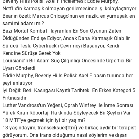
Beverly Hills Polisi: Axel F incelemesi: Eddie Murphy,
Netflix'in karmaşık olmayan gerilemesinde işi kolaylaştırıyor
Bear'ın özeti: Marcus Chicago'nun en nazik, en yumuşak, en
samimi adamı mı?
Bazı Mortal Kombat Hayranları En Son Oyunun Zaten
Öldüğünden Endişe Ediyor, Ancak Daha Karmaşık Olabilir
Sürücü Tesla Cybertruck'ı Çevirmeyi Başarıyor, Kendi
Kendine Sürüşe Gerek Yok
Louisiana'lı Bir Adam Suç Çılgınlığı Öncesinde Ürpertici Bir
Uyarı Gönderdi
Eddie Murphy, Beverly Hills Polisi: Axel F basın turunda her
şeyi anlatıyor
İyi Değil: Beril Kasırgası Kayıtlı Tarihteki En Erken Kategori 5
Fırtınasıdır
Luther Vandross'un Yeğeni, Oprah Winfrey ile İnme Sonrası
Yürek Kıran Röportajı Hakkında Söyleyecek Bir Şeyleri Var
18 MTF'ye geçmek için iyi bir yaş mı?
13 yaşındayım, transseksüel(ftm) ve birkaç aydır bir terapist
görüyorum. Ona trans olduğumu nasıl söylerim ve dışarı