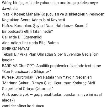
Wifey, bir iş gezisinde yabancıları ona karşı çeteleşmeye
davet etti
'Nazik' Köpek Mahalle Koşucuları ve Bisikletçilerin Peşinden
Koştuktan Sonra Adam İşini Kaybetti
Hafıza Kuramları: Şeyleri Nasıl Hatırlarız– Kısım 2
Bir podcast'i etkili kılan nedir?
Galler'de Dil Egemenliği
Alan Adları Hakkında Bilgi Bulma
SINIRSIZ HAYAT
Teknik Bir Arka Plan Olmadan Siber Güvenliğe Geçiş İçin
İpuçları.
BARD VS ChatGPT: Analitik problemler üzerinde test etme
“San Francisco'da Sikişmek”
Küresel Bordrodaki Veri Hatalarının Yaygın Nedenleri
"Mariana Çukuru Ortaya Çıktı: Uçurumun Korkunç Gizli
Gerçeklerini Ortaya Çıkarmak"
Artık parola yok — geçiş anahtarları parolanızın yerini nasıl
alacak?
zamirler süper korkutucu