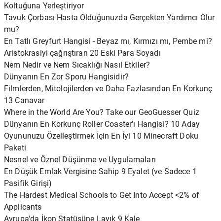
Koltuğuna Yerleştiriyor
Tavuk Çorbası Hasta Olduğunuzda Gerçekten Yardımcı Olur
mu?
En Tatlı Greyfurt Hangisi - Beyaz mı, Kırmızı mı, Pembe mi?
Aristokrasiyi çağrıştıran 20 Eski Para Soyadı
Nem Nedir ve Nem Sıcaklığı Nasıl Etkiler?
Dünyanın En Zor Sporu Hangisidir?
Filmlerden, Mitolojilerden ve Daha Fazlasından En Korkunç
13 Canavar
Where in the World Are You? Take our GeoGuesser Quiz
Dünyanın En Korkunç Roller Coaster'ı Hangisi? 10 Aday
Oyununuzu Özelleştirmek İçin En İyi 10 Minecraft Doku
Paketi
Nesnel ve Öznel Düşünme ve Uygulamaları
En Düşük Emlak Vergisine Sahip 9 Eyalet (ve Sadece 1
Pasifik Girişi)
The Hardest Medical Schools to Get Into Accept <2% of
Applicants
Avrupa'da İkon Statüsüne Layık 9 Kale