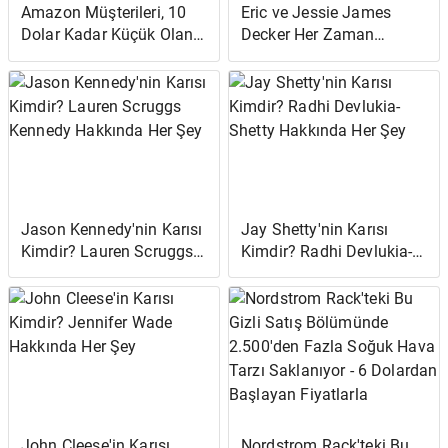
Amazon Müşterileri, 10
Eric ve Jessie James
Dolar Kadar Küçük Olan
Decker Her Zaman
Bu İpek Yastık Kılıfları
"Birbirlerini Öpüyorlar" -
Sayesinde "Şımartılmış
Çocuklar Bundan
Bir Bebek Gibi"
Hoşlanmıyor
Uyuduklarını Söyledi
Jason Kennedy'nin Karısı
Jay Shetty'nin Karısı
Kimdir? Lauren Scruggs
Kimdir? Radhi Devlukia-
Kennedy Hakkında Her
Shetty Hakkında Her Şey
Şey
John Cleese'in Karısı
Nordstrom Rack'teki Bu