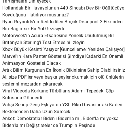
Tartışmaları Dinleyecek
Hollandalı Bir Havayolunun 440 Sincabı Dev Bir Öğütücüye
Koyduğunu Hatırlıyor musunuz?
Ryan Reynolds'un Reddedilen Birçok Deadpool 3 Fikrinden
Biri Bağımsız Bir Yol Gezisiydi
Motorweek'in Acura Efsanesine Yönelik Unutulmuş Bir
Britanyalı Sterling'i Test Etmesini İzleyin
Xbox Büyük Kesinti Yaşıyor [Güncelleme: Yeniden Çalışıyor]
Marvel'ın Kara Panter Gösterisi Şimdiye Kadarki En Önemli
Animasyon Gösterisi Olacak
Artık Bilim Kurgunun En İkonik Bikinisine Sahip Olabilirsiniz
AI, size PDF'ler veya başka şeyler okumak için ölü ünlülerin
seslerini mezardan çıkaracak
Viral Videoda Korkunç Türbülans Adamı Tepedeki Çöp
Kutusuna Gönderdi
Vahşi Sebep Genç Eşkıyanın YSL Riko Davasındaki Kaderi
Beklenenden Daha Uzun Sürecek
Anket: Demokratlar Biden'ı Biden'la mı, Biden'la mı yoksa
Biden'la mı Değiştirseler de Trump'ın Peşinde