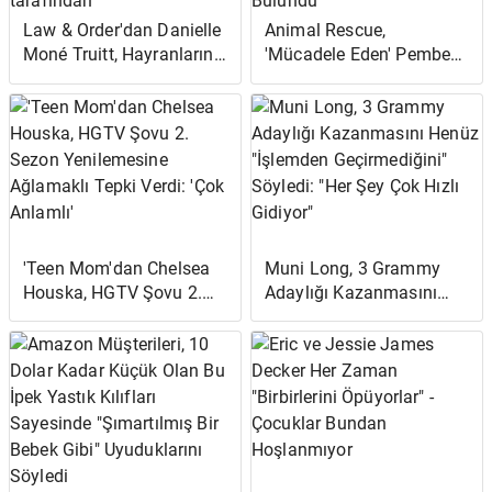
Law & Order'dan Danielle
Animal Rescue,
Moné Truitt, Hayranların
'Mücadele Eden' Pembe
'Kandırıldığını'
Güvercin NYC'de
Düşünüyor; Stabler ve
Dolaşırken Bulunduktan
Benson Kiss Tease
Sonra 'Asla Kuş
tarafından
Boyamayın' Uyarısında
Bulundu
'Teen Mom'dan Chelsea
Muni Long, 3 Grammy
Houska, HGTV Şovu 2.
Adaylığı Kazanmasını
Sezon Yenilemesine
Henüz "İşlemden
Ağlamaklı Tepki Verdi:
Geçirmediğini" Söyledi:
'Çok Anlamlı'
"Her Şey Çok Hızlı
Gidiyor"