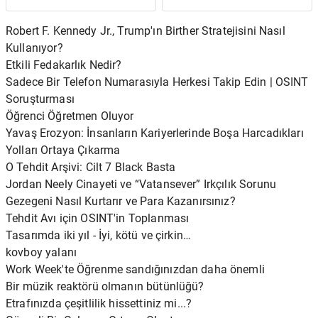
Olmadığını" İtiraf Eden
Ameliyatını Açıkladı:
Rahmetli Kocasını
'Şarkı Söylemekte Sorun
Robert F. Kennedy Jr., Trump'ın Birther Stratejisini Nasıl
Gözyaşları İçinde
Yaşıyordum'
Kullanıyor?
Hatırlıyor
Etkili Fedakarlık Nedir?
Sadece Bir Telefon Numarasıyla Herkesi Takip Edin | OSINT
Soruşturması
Öğrenci Öğretmen Oluyor
Yavaş Erozyon: İnsanların Kariyerlerinde Boşa Harcadıkları
Yolları Ortaya Çıkarma
O Tehdit Arşivi: Cilt 7 Black Basta
Jordan Neely Cinayeti ve “Vatansever” Irkçılık Sorunu
Gezegeni Nasıl Kurtarır ve Para Kazanırsınız?
Tehdit Avı için OSINT'in Toplanması
Tasarımda iki yıl - İyi, kötü ve çirkin…
kovboy yalanı
Work Week'te Öğrenme sandığınızdan daha önemli
Bir müzik reaktörü olmanın bütünlüğü?
Etrafınızda çeşitlilik hissettiniz mi...?