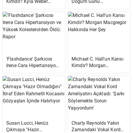
Kimdir? Kyla Weber
Doğum Günü
Hakkında Her Şey
Fotoğrafında Büyümüş
Görünüyor: '9 Yaşında
Gerçek Hissetmiyor'
'Flashdance' Şarkıcısı
Michael C. Hall'un Karısı
Irene Cara Hipertansiyon
Kimdir? Morgan
ve Yüksek Kolesterolden
Macgregor Hakkında Her
Öldü: Rapor
Şey
Susan Lucci, Henüz
Charly Reynolds Yakın
Çıkmaya "Hazır
Zamandaki Vokal Kord