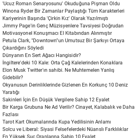
'Ucuz Roman Senaryosunu' Okuduğuna Pişman Oldu
Winona Ryder Bir Zamanlar Paylaştığı Tüm Karakterleri
Kariyerinin Başında 'Çirkin Kız' Olarak Yazılmıştı
Jimmy Page'in Genç Müzisyenlere Tavsiyesi Doğrudan
Motivasyonel Konuşmacı El Kitabından Alınmıştır
Petula Clark, "Downtown"un Umutsuz Bir Şarkıyı Ortaya
Çıkardığını Söyledi
Dünyanın En Sert Ağacı Hangisidir?
İngiltere'deki 10 Kale: Orta Çağ Kalelerinden Konaklara
Elon Musk Twitter'ın sahibi. Ne Muhtemelen Yanlış
Gidebilir?
Okyanusun Derinliklerinde Gizlenen En Korkunç 10 Deniz
Yaratığı
Sakinleri İçin En Düşük Vergilere Sahip 12 Eyalet
Bir Karga Grubuna Ne Ad Verilir? Cinayet, Kalabalık ve Daha
Fazlası
Tarot Kart Okumalarında Kupa Yedilisinin Anlamı
Solcu ve Liberal: Siyasi Felsefelerdeki Nüanslı Farklılıklar
En Yüksek Suç Oranlarına Sahip 10 Eyalet