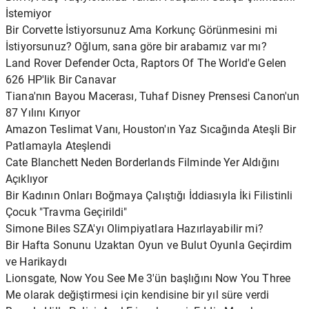
İstemiyor
Bir Corvette İstiyorsunuz Ama Korkunç Görünmesini mi
İstiyorsunuz? Oğlum, sana göre bir arabamız var mı?
Land Rover Defender Octa, Raptors Of The World'e Gelen
626 HP'lik Bir Canavar
Tiana'nın Bayou Macerası, Tuhaf Disney Prensesi Canon'un
87 Yılını Kırıyor
Amazon Teslimat Vanı, Houston'ın Yaz Sıcağında Ateşli Bir
Patlamayla Ateşlendi
Cate Blanchett Neden Borderlands Filminde Yer Aldığını
Açıklıyor
Bir Kadının Onları Boğmaya Çalıştığı İddiasıyla İki Filistinli
Çocuk "Travma Geçirildi"
Simone Biles SZA'yı Olimpiyatlara Hazırlayabilir mi?
Bir Hafta Sonunu Uzaktan Oyun ve Bulut Oyunla Geçirdim
ve Harikaydı
Lionsgate, Now You See Me 3'ün başlığını Now You Three
Me olarak değiştirmesi için kendisine bir yıl süre verdi