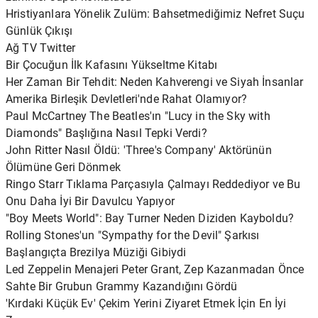
Hristiyanlara Yönelik Zulüm: Bahsetmediğimiz Nefret Suçu
Günlük Çıkışı
Ağ TV Twitter
Bir Çocuğun İlk Kafasını Yükseltme Kitabı
Her Zaman Bir Tehdit: Neden Kahverengi ve Siyah İnsanlar
Amerika Birleşik Devletleri'nde Rahat Olamıyor?
Paul McCartney The Beatles'ın "Lucy in the Sky with
Diamonds" Başlığına Nasıl Tepki Verdi?
John Ritter Nasıl Öldü: 'Three's Company' Aktörünün
Ölümüne Geri Dönmek
Ringo Starr Tıklama Parçasıyla Çalmayı Reddediyor ve Bu
Onu Daha İyi Bir Davulcu Yapıyor
"Boy Meets World": Bay Turner Neden Diziden Kayboldu?
Rolling Stones'un "Sympathy for the Devil" Şarkısı
Başlangıçta Brezilya Müziği Gibiydi
Led Zeppelin Menajeri Peter Grant, Zep Kazanmadan Önce
Sahte Bir Grubun Grammy Kazandığını Gördü
'Kırdaki Küçük Ev' Çekim Yerini Ziyaret Etmek İçin En İyi