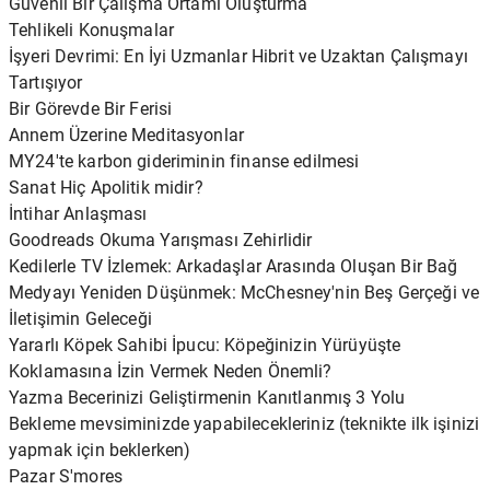
Güvenli Bir Çalışma Ortamı Oluşturma
Tehlikeli Konuşmalar
İşyeri Devrimi: En İyi Uzmanlar Hibrit ve Uzaktan Çalışmayı
Tartışıyor
Bir Görevde Bir Ferisi
Annem Üzerine Meditasyonlar
MY24'te karbon gideriminin finanse edilmesi
Sanat Hiç Apolitik midir?
İntihar Anlaşması
Goodreads Okuma Yarışması Zehirlidir
Kedilerle TV İzlemek: Arkadaşlar Arasında Oluşan Bir Bağ
Medyayı Yeniden Düşünmek: McChesney'nin Beş Gerçeği ve
İletişimin Geleceği
Yararlı Köpek Sahibi İpucu: Köpeğinizin Yürüyüşte
Koklamasına İzin Vermek Neden Önemli?
Yazma Becerinizi Geliştirmenin Kanıtlanmış 3 Yolu
Bekleme mevsiminizde yapabilecekleriniz (teknikte ilk işinizi
yapmak için beklerken)
Pazar S'mores