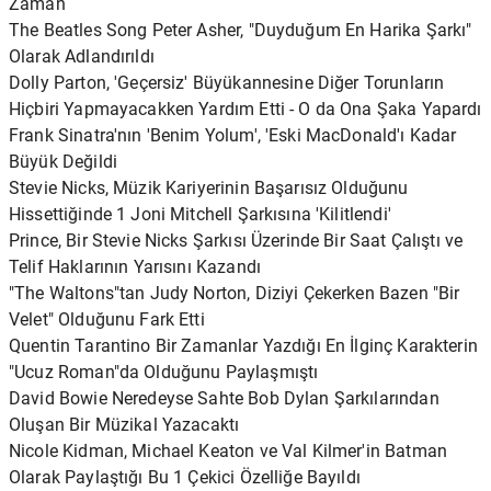
Zaman
The Beatles Song Peter Asher, "Duyduğum En Harika Şarkı"
Olarak Adlandırıldı
Dolly Parton, 'Geçersiz' Büyükannesine Diğer Torunların
Hiçbiri Yapmayacakken Yardım Etti - O da Ona Şaka Yapardı
Frank Sinatra'nın 'Benim Yolum', 'Eski MacDonald'ı Kadar
Büyük Değildi
Stevie Nicks, Müzik Kariyerinin Başarısız Olduğunu
Hissettiğinde 1 Joni Mitchell Şarkısına 'Kilitlendi'
Prince, Bir Stevie Nicks Şarkısı Üzerinde Bir Saat Çalıştı ve
Telif Haklarının Yarısını Kazandı
"The Waltons"tan Judy Norton, Diziyi Çekerken Bazen "Bir
Velet" Olduğunu Fark Etti
Quentin Tarantino Bir Zamanlar Yazdığı En İlginç Karakterin
"Ucuz Roman"da Olduğunu Paylaşmıştı
David Bowie Neredeyse Sahte Bob Dylan Şarkılarından
Oluşan Bir Müzikal Yazacaktı
Nicole Kidman, Michael Keaton ve Val Kilmer'in Batman
Olarak Paylaştığı Bu 1 Çekici Özelliğe Bayıldı