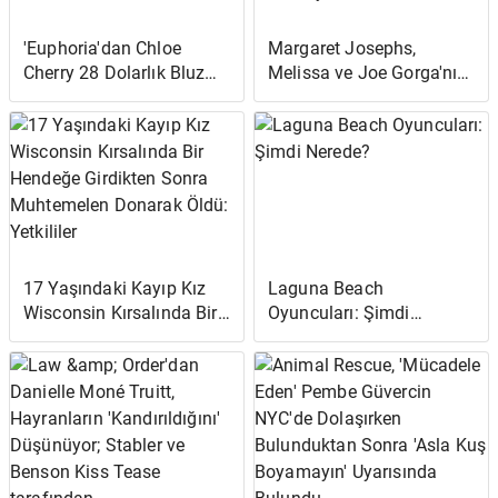
'Euphoria'dan Chloe
Margaret Josephs,
Cherry 28 Dolarlık Bluz
Melissa ve Joe Gorga'nın
Çaldığı İddiasıyla Hırsızlık
Teresa Giudice'nin
Suçuyla Karşı Karşıya
Düğününü Atlamak İçin
'Yıkıcı' Seçimini
Savunuyor
17 Yaşındaki Kayıp Kız
Laguna Beach
Wisconsin Kırsalında Bir
Oyuncuları: Şimdi
Hendeğe Girdikten Sonra
Nerede?
Muhtemelen Donarak
Öldü: Yetkililer