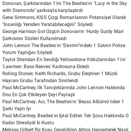
Donovan, Şarkılarından 1'ini The Beatles'ın "Lucy in the Sky
with Diamonds" şarkısıyla karşılaştırdı
Gene Simmons, KISS Çizgi Romanlarının Potansiyel Olarak
"İnsanlığı Yeniden Yaratabileceğini" Söyledi
George Harrison Got Üzgün ​​Donovan'ın 'Hurdy Gurdy Man'
Şarkısının Sözleri Kullanılmadı
John Lennon The Beatles'ın "Devrim"indeki 1 Satırın Polise
Yorum Yaptığını Söyledi
Taylor Sheridan En Sevdiği Yellowstone Yıldızlarından 1'ini
'Lawmen: Bass Reeves' Kadrosuna Ekledi
Rolling Stones: Keith Richards, Grubu Eleştiren 1 Müzik
Hayranı Grubu Tarafından Sinirlendi
Paul McCartney, İlk Tanıştıklarında John Lennon Hakkında
Onu En Çok Etkileyen Şeyi Paylaştı
Paul McCartney: Acı, The Beatles'ın 'Beyaz Albümü'nden 1
Şarkı Yaptı İyi
Paul McCartney, Beatles'ın İptal Edilen Tek Şovu Hakkında O
Kadar Stresliydi ki Kustu
Melissa Gilbert Bir Kuşu Geceliğinin Altına Hapsederek Nasıl