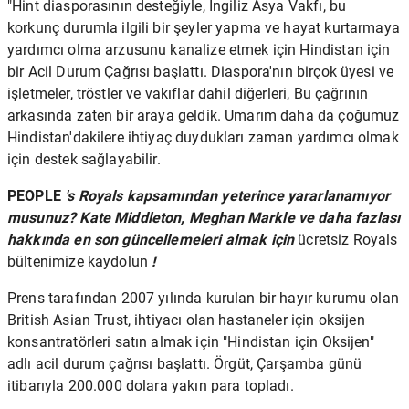
"Hint diasporasının desteğiyle, İngiliz Asya Vakfı, bu
korkunç durumla ilgili bir şeyler yapma ve hayat kurtarmaya
yardımcı olma arzusunu kanalize etmek için Hindistan için
bir Acil Durum Çağrısı başlattı. Diaspora'nın birçok üyesi ve
işletmeler, tröstler ve vakıflar dahil diğerleri, Bu çağrının
arkasında zaten bir araya geldik. Umarım daha da çoğumuz
Hindistan'dakilere ihtiyaç duydukları zaman yardımcı olmak
için destek sağlayabilir.
PEOPLE
's Royals kapsamından
yeterince yararlanamıyor
musunuz?
Kate Middleton, Meghan Markle ve daha fazlası
hakkında en son güncellemeleri almak için
ücretsiz Royals
bültenimize kaydolun
!
Prens tarafından 2007 yılında kurulan bir hayır kurumu olan
British Asian Trust, ihtiyacı olan hastaneler için oksijen
konsantratörleri satın almak için "Hindistan için Oksijen"
adlı acil durum çağrısı başlattı. Örgüt, Çarşamba günü
itibarıyla 200.000 dolara yakın para topladı.