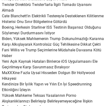
Twister Direktörü Twister'larla İlgili Tornado Uyarısını
Almadı
Cate Blanchett'in Elektrikli Testereyle Desteklenen Kilitlenme
Histerisi Onu Sınır Bölgelerine Götürdü
Boeing, Herkesin Starliner ISS Testinin Başarısız Olduğunu
Söylemeyi Durdurmasını İstiyor
Biden, Yüksek Mahkemenin Trump Dokunulmazlığı Kararına
Karşı Alkışlayarak Kontrolsüz Güç Tehlikesine Dikkat Çekti
Fani Willis ve Trump Seçimlerine Müdahale Davasına Kötü
Haber
Yeni Açık Kaynak Hataları Binlerce iOS Uygulamasını Ele
Geçirilmeye Karşı Savunmasız Bırakıyor
MaXXXine Fazla Uysal Hisseden Dolgun Bir Hollywood
Hikayesi
Kendinize Bir İyilik Yapın ve Yılın En İyi Speedrunning
Etkinliğini İzleyin
Yüksek Mahkeme Teksas Yasalarının Porno
Alışkanlıklarınızı Belirleyip Belirleyemeyeceğine İlişkin