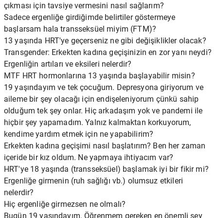
çıkması için tavsiye vermesini nasıl sağlarım?
Sadece ergenliğe girdiğimde belirtiler göstermeye
başlarsam hala transseksüel miyim (FTM)?
13 yaşında HRT'ye geçerseniz ne gibi değişiklikler olacak?
Transgender: Erkekten kadına geçişinizin en zor yanı neydi?
Ergenliğin artıları ve eksileri nelerdir?
MTF HRT hormonlarına 13 yaşında başlayabilir misin?
19 yaşındayım ve tek çocuğum. Depresyona giriyorum ve
aileme bir şey olacağı için endişeleniyorum çünkü sahip
olduğum tek şey onlar. Hiç arkadaşım yok ve pandemi ile
hiçbir şey yapamadım. Yalnız kalmaktan korkuyorum,
kendime yardım etmek için ne yapabilirim?
Erkekten kadına geçişimi nasıl başlatırım? Ben her zaman
içeride bir kız oldum. Ne yapmaya ihtiyacım var?
HRT'ye 18 yaşında (transseksüel) başlamak iyi bir fikir mi?
Ergenliğe girmenin (ruh sağlığı vb.) olumsuz etkileri
nelerdir?
Hiç ergenliğe girmezsen ne olmalı?
Bugün 19 yaşındayım. Öğrenmem gereken en önemli şey