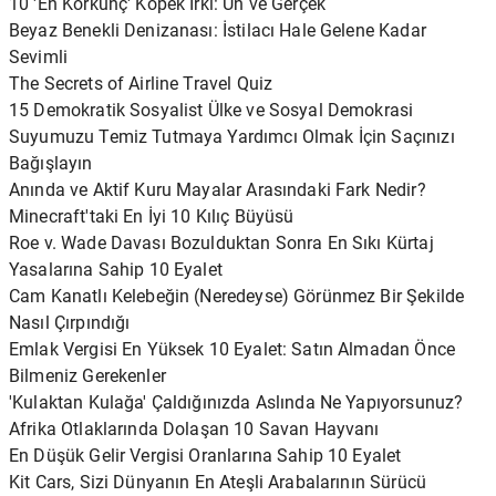
10 'En Korkunç' Köpek Irkı: Ün ve Gerçek
Beyaz Benekli Denizanası: İstilacı Hale Gelene Kadar
Sevimli
The Secrets of Airline Travel Quiz
15 Demokratik Sosyalist Ülke ve Sosyal Demokrasi
Suyumuzu Temiz Tutmaya Yardımcı Olmak İçin Saçınızı
Bağışlayın
Anında ve Aktif Kuru Mayalar Arasındaki Fark Nedir?
Minecraft'taki En İyi 10 Kılıç Büyüsü
Roe v. Wade Davası Bozulduktan Sonra En Sıkı Kürtaj
Yasalarına Sahip 10 Eyalet
Cam Kanatlı Kelebeğin (Neredeyse) Görünmez Bir Şekilde
Nasıl Çırpındığı
Emlak Vergisi En Yüksek 10 Eyalet: Satın Almadan Önce
Bilmeniz Gerekenler
'Kulaktan Kulağa' Çaldığınızda Aslında Ne Yapıyorsunuz?
Afrika Otlaklarında Dolaşan 10 Savan Hayvanı
En Düşük Gelir Vergisi Oranlarına Sahip 10 Eyalet
Kit Cars, Sizi Dünyanın En Ateşli Arabalarının Sürücü