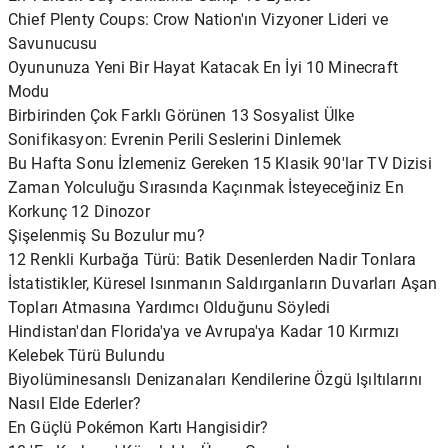
Chief Plenty Coups: Crow Nation'ın Vizyoner Lideri ve
Savunucusu
Oyununuza Yeni Bir Hayat Katacak En İyi 10 Minecraft
Modu
Birbirinden Çok Farklı Görünen 13 Sosyalist Ülke
Sonifikasyon: Evrenin Perili Seslerini Dinlemek
Bu Hafta Sonu İzlemeniz Gereken 15 Klasik 90'lar TV Dizisi
Zaman Yolculuğu Sırasında Kaçınmak İsteyeceğiniz En
Korkunç 12 Dinozor
Şişelenmiş Su Bozulur mu?
12 Renkli Kurbağa Türü: Batik Desenlerden Nadir Tonlara
İstatistikler, Küresel Isınmanın Saldırganların Duvarları Aşan
Topları Atmasına Yardımcı Olduğunu Söyledi
Hindistan'dan Florida'ya ve Avrupa'ya Kadar 10 Kırmızı
Kelebek Türü Bulundu
Biyolüminesanslı Denizanaları Kendilerine Özgü Işıltılarını
Nasıl Elde Ederler?
En Güçlü Pokémon Kartı Hangisidir?