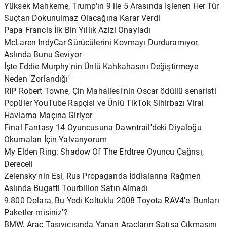
Yüksek Mahkeme, Trump'ın 9 ile 5 Arasında İşlenen Her Tür
Suçtan Dokunulmaz Olacağına Karar Verdi
Papa Francis İlk Bin Yıllık Azizi Onayladı
McLaren IndyCar Sürücülerini Kovmayı Durduramıyor,
Aslında Bunu Seviyor
İşte Eddie Murphy'nin Ünlü Kahkahasını Değiştirmeye
Neden 'Zorlandığı'
RIP Robert Towne, Çin Mahallesi'nin Oscar ödüllü senaristi
Popüler YouTube Rapçisi ve Ünlü TikTok Sihirbazı Viral
Havlama Maçına Giriyor
Final Fantasy 14 Oyuncusuna Dawntrail'deki Diyaloğu
Okumaları İçin Yalvarıyorum
My Elden Ring: Shadow Of The Erdtree Oyuncu Çağrısı,
Dereceli
Zelensky'nin Eşi, Rus Propaganda İddialarına Rağmen
Aslında Bugatti Tourbillon Satın Almadı
9.800 Dolara, Bu Yedi Koltuklu 2008 Toyota RAV4'e 'Bunları
Paketler misiniz'?
BMW, Araç Taşıyıcısında Yanan Araçların Satışa Çıkmasını