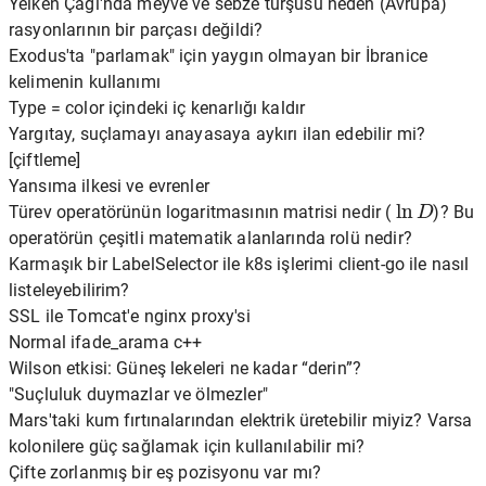
Yelken Çağı'nda meyve ve sebze turşusu neden (Avrupa)
rasyonlarının bir parçası değildi?
Exodus'ta "parlamak" için yaygın olmayan bir İbranice
kelimenin kullanımı
Type = color içindeki iç kenarlığı kaldır
Yargıtay, suçlamayı anayasaya aykırı ilan edebilir mi?
[çiftleme]
Yansıma ilkesi ve evrenler
ln
D
Türev operatörünün logaritmasının matrisi nedir (
)? Bu
operatörün çeşitli matematik alanlarında rolü nedir?
Karmaşık bir LabelSelector ile k8s işlerimi client-go ile nasıl
listeleyebilirim?
SSL ile Tomcat'e nginx proxy'si
Normal ifade_arama c++
Wilson etkisi: Güneş lekeleri ne kadar “derin”?
"Suçluluk duymazlar ve ölmezler"
Mars'taki kum fırtınalarından elektrik üretebilir miyiz? Varsa
kolonilere güç sağlamak için kullanılabilir mi?
Çifte zorlanmış bir eş pozisyonu var mı?