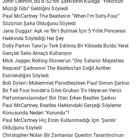
John Lennon, Bu B-52'nin Şarkısının Kulağa "Yoko'nun
Müziği Gibi" Geldiğini Söyledi
Paul McCartney The Beatles'ın "When I'm Sixty-Four"
Sözünün Şaka Olduğunu Söyledi
Jana Duggar: Aşk ve 'Bir'i Bulmak İçin 5 Yıllık Penceresi
Hakkında Söylediği Her Şey
Dolly Parton Tanrı'yı ​​Terk Edilmiş Bir Kilisede Buldu Yerel
Gençler Seks Amaçlı Kullanıyor
Mick Jagger, Rolling Stones'un "Ony Satanic Majesties
Request" Şarkısının The Beatles'tan Değil Asitten
Esinlendiğini Söyledi
Bob Dylan'ı Mükemmel Parodileştiren Paul Simon Şarkısı
Bir Fab Four Insider'a Göre Grubun 'En Heyecan Verici
Performanslarından' Biri Olan Erken Beatles Şarkısı
Paul McCartney, Beatles Hakkındaki Gerçeği Söyleme
Konusunda Neden "Korundu"?
Paul McCartney Hiç Eroin Kullanmadığı İçin 'Şanslı'
Olduğunu Söyledi
Christopher Nolan Bir Zamanlar Quentin Tarantino'nun