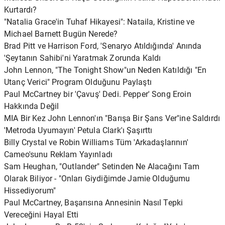
Kurtardı?
"Natalia Grace'in Tuhaf Hikayesi": Nataila, Kristine ve
Michael Barnett Bugün Nerede?
Brad Pitt ve Harrison Ford, 'Senaryo Atıldığında' Anında
'Şeytanın Sahibi'ni Yaratmak Zorunda Kaldı
John Lennon, "The Tonight Show"un Neden Katıldığı "En
Utanç Verici" Program Olduğunu Paylaştı
Paul McCartney bir 'Çavuş' Dedi. Pepper' Song Eroin
Hakkında Değil
MIA Bir Kez John Lennon'ın "Barışa Bir Şans Ver"ine Saldırdı
'Metroda Uyumayın' Petula Clark'ı Şaşırttı
Billy Crystal ve Robin Williams Tüm 'Arkadaşlarının'
Cameo'sunu Reklam Yayınladı
Sam Heughan, "Outlander" Setinden Ne Alacağını Tam
Olarak Biliyor - "Onları Giydiğimde Jamie Olduğumu
Hissediyorum"
Paul McCartney, Başarısına Annesinin Nasıl Tepki
Vereceğini Hayal Etti