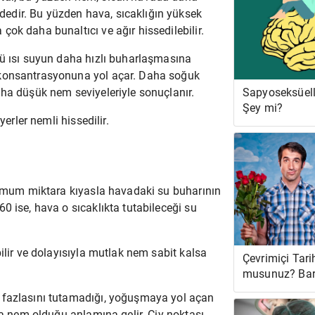
edir. Bu yüzden hava, sıcaklığın yüksek
ok daha bunaltıcı ve ağır hissedilebilir.
kü ısı suyun daha hızlı buharlaşmasına
 konsantrasyonuna yol açar. Daha soğuk
Sapyoseksüell
aha düşük nem seviyeleriyle sonuçlanır.
Şey mi?
yerler nemli hissedilir.
simum miktara kıyasla havadaki su buharının
0 ise, hava o sıcaklıkta tutabileceği su
ilir ve dolayısıyla mutlak nem sabit kalsa
Çevrimiçi Tari
musunuz? Bar
Muhtemelen Ç
 fazlasını tutamadığı, yoğuşmaya yol açan
la nem olduğu anlamına gelir. Çiy noktası