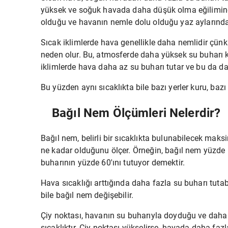
yüksek ve soğuk havada daha düşük olma eğilimind
olduğu ve havanın nemle dolu olduğu yaz aylarında ç
Sıcak iklimlerde hava genellikle daha nemlidir çün
neden olur. Bu, atmosferde daha yüksek su buharı
iklimlerde hava daha az su buharı tutar ve bu da d
Bu yüzden aynı sıcaklıkta bile bazı yerler kuru, bazı 
Bağıl Nem Ölçümleri Nelerdir?
Bağıl nem,
belirli bir sıcaklıkta bulunabilecek mak
ne kadar olduğunu ölçer. Örneğin, bağıl nem yüzde 6
buharının yüzde 60'ını tutuyor demektir.
Hava sıcaklığı arttığında daha fazla su buharı tutab
bile bağıl nem değişebilir.
Çiy noktası, havanın su buharıyla doyduğu ve daha
sıcaklıktır. Çiy noktası yükselirse, havada daha faz