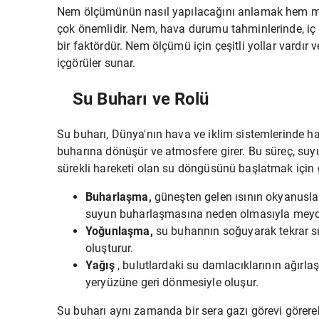
Nem ölçümünün nasıl yapılacağını anlamak hem met
çok önemlidir. Nem, hava durumu tahminlerinde, iç
bir faktördür. Nem ölçümü için çeşitli yollar vardır 
içgörüler sunar.
Su Buharı ve Rolü
Su buharı, Dünya'nın hava ve iklim sistemlerinde hay
buharına dönüşür ve atmosfere girer. Bu süreç, su
sürekli hareketi olan su
döngüsünü
başlatmak için g
Buharlaşma,
güneşten gelen ısının okyanuslar,
suyun buharlaşmasına neden olmasıyla meyda
Yoğunlaşma,
su buharının soğuyarak tekrar sı
oluşturur.
Yağış
, bulutlardaki su damlacıklarının ağırla
yeryüzüne geri dönmesiyle oluşur.
Su buharı aynı zamanda bir sera gazı görevi görere