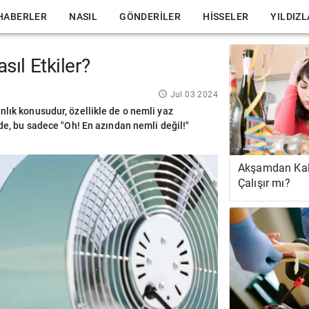
HABERLER
NASIL
GÖNDERILER
HISSELER
YILDIZ
ıl Etkiler?
Jul 03 2024
nlık konusudur, özellikle de o nemli yaz
nde, bu sadece "Oh! En azından nemli değil!"
Akşamdan Kal
Çalışır mı?