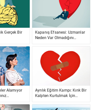
ik Gerçek Bir
Kapanış Efsanesi: Uzmanlar
Neden Var Olmadığını
Söylüyor?
hler Alamıyor
Ayrılık Eğitim Kampı: Kırık Bir
ınız
Kalpten Kurtulmak İçin
ok Yüksek
Yardım