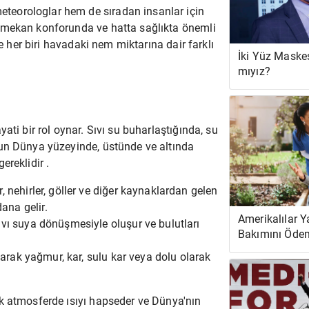
eorologlar hem de sıradan insanlar için
 mekan konforunda ve hatta sağlıkta önemli
ve her biri havadaki nem miktarına dair farklı
İki Yüz Maske
mıyız?
ati bir rol oynar. Sıvı su buharlaştığında, su
yun
Dünya
yüzeyinde, üstünde ve altında
ereklidir .
 nehirler, göller ve diğer kaynaklardan gelen
na gelir.
Amerikalılar Ya
vı suya dönüşmesiyle oluşur ve bulutları
Bakımını Ödem
Parça Parçalı
şarak yağmur, kar, sulu kar veya dolu olarak
Güveniyor
k atmosferde ısıyı hapseder ve Dünya'nın