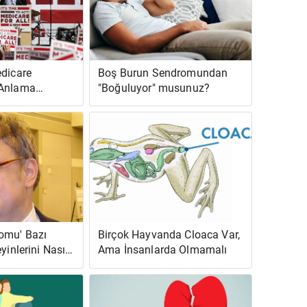
edicare
Boş Burun Sendromundan
 Anlama
"Boğuluyor" musunuz?
omu' Bazı
Birçok Hayvanda Cloaca Var,
yinlerini Nasıl
Ama İnsanlarda Olmamalı
le Getiriyor?