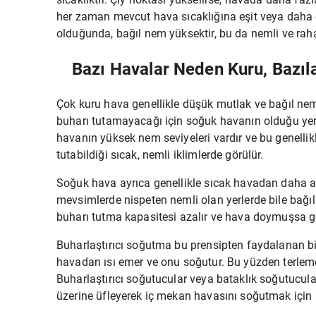
her zaman mevcut hava sıcaklığına eşit veya daha d
olduğunda, bağıl nem yüksektir, bu da nemli ve rahat
Bazı Havalar Neden Kuru, Bazıl
Çok kuru hava genellikle düşük mutlak ve bağıl nem
buharı tutamayacağı için soğuk havanın olduğu yer
havanın yüksek nem seviyeleri vardır ve bu genelli
tutabildiği sıcak, nemli iklimlerde görülür.
Soğuk hava ayrıca genellikle sıcak havadan daha az
mevsimlerde nispeten nemli olan yerlerde bile bağı
buharı tutma kapasitesi azalır ve hava doymuşsa g
Buharlaştırıcı soğutma bu prensipten faydalanan bir
havadan ısı emer ve onu soğutur. Bu yüzden terlem
Buharlaştırıcı soğutucular veya bataklık soğutucul
üzerine üfleyerek iç mekan havasını soğutmak için b