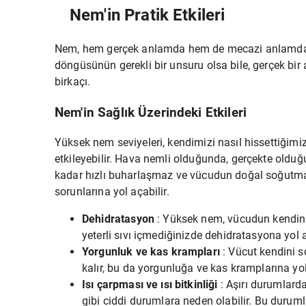
Nem'in Pratik Etkileri
Nem, hem gerçek anlamda hem de mecazi anlamda ço
döngüsünün gerekli bir unsuru olsa bile, gerçek bir ac
birkaçı.
Nem'in Sağlık Üzerindeki Etkileri
Yüksek nem seviyeleri, kendimizi nasıl hissettiğim
etkileyebilir. Hava nemli olduğunda, gerçekte olduğ
kadar hızlı buharlaşmaz ve vücudun doğal soğutma 
sorunlarına yol açabilir.
Dehidratasyon
: Yüksek nem, vücudun kendini
yeterli sıvı içmediğinizde dehidratasyona yol a
Yorgunluk ve kas krampları
: Vücut kendini 
kalır, bu da yorgunluğa ve kas kramplarına yol 
Isı çarpması ve ısı bitkinliği
: Aşırı durumlarda
gibi ciddi durumlara neden olabilir. Bu durumla