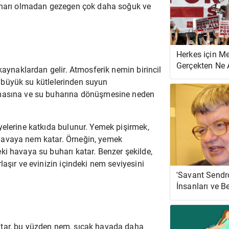
buharı olmadan gezegen çok daha soğuk ve
Herkes için M
Gerçekten Ne
kaynaklardan gelir. Atmosferik nemin birincil
Geliyor?
bi büyük su kütlelerinden suyun
şmasına ve su buharına dönüşmesine neden
yelerine katkıda bulunur. Yemek pişirmek,
havaya nem katar. Örneğin, yemek
ki havaya su buharı katar. Benzer şekilde,
aşır ve evinizin içindeki nem seviyesini
'Savant Sendr
İnsanları ve Be
Olağanüstü Ha
utar, bu yüzden nem, sıcak havada daha