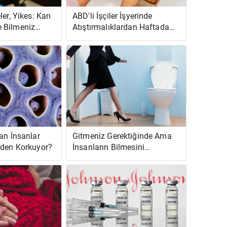
ler, Yikes: Kan
ABD'li İşçiler İşyerinde
 Bilmeniz
Atıştırmalıklardan Haftada
1.292 Ekstra Kalori Alıyor
an İnsanlar
Gitmeniz Gerektiğinde Ama
rden Korkuyor?
İnsanların Bilmesini
İstemediğinizde