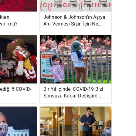
ekten
Johnson & Johnson'ın Aşıya
üyor mu?
Ara Vermesi Sizin İçin Ne
İfade Eder?
lediği 5 COVID-
Bir Yıl İçinde: COVID-19 Bizi
Sonsuza Kadar Değiştirdi.
İşte Nasıl