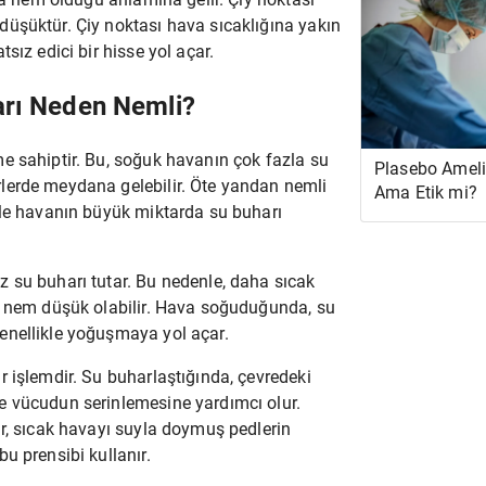
üşüktür. Çiy noktası hava sıcaklığına yakın
sız edici bir hisse yol açar.
arı Neden Nemli?
e sahiptir. Bu, soğuk havanın çok fazla su
Plasebo Ameliy
lerde meydana gelebilir. Öte yandan nemli
Ama Etik mi?
kle havanın büyük miktarda su buharı
 su buharı tutar. Bu nedenle, daha sıcak
l nem düşük olabilir. Hava soğuduğunda, su
enellikle yoğuşmaya yol açar.
 işlemdir. Su buharlaştığında, çevredeki
e vücudun serinlemesine yardımcı olur.
ar, sıcak havayı suyla doymuş pedlerin
u prensibi kullanır.