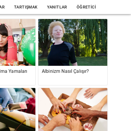
LAR
TARTIŞMAK
YANITLAR
ÖĞRETICI
ma Yamaları
Albinizm Nasıl Çalışır?