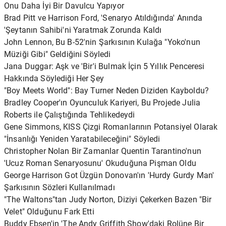
Onu Daha İyi Bir Davulcu Yapıyor
Brad Pitt ve Harrison Ford, 'Senaryo Atıldığında' Anında
'Şeytanın Sahibi'ni Yaratmak Zorunda Kaldı
John Lennon, Bu B-52'nin Şarkısının Kulağa "Yoko'nun
Müziği Gibi" Geldiğini Söyledi
Jana Duggar: Aşk ve 'Bir'i Bulmak İçin 5 Yıllık Penceresi
Hakkında Söylediği Her Şey
"Boy Meets World": Bay Turner Neden Diziden Kayboldu?
Bradley Cooper'ın Oyunculuk Kariyeri, Bu Projede Julia
Roberts ile Çalıştığında Tehlikedeydi
Gene Simmons, KISS Çizgi Romanlarının Potansiyel Olarak
"İnsanlığı Yeniden Yaratabileceğini" Söyledi
Christopher Nolan Bir Zamanlar Quentin Tarantino'nun
'Ucuz Roman Senaryosunu' Okuduğuna Pişman Oldu
George Harrison Got Üzgün ​​Donovan'ın 'Hurdy Gurdy Man'
Şarkısının Sözleri Kullanılmadı
"The Waltons"tan Judy Norton, Diziyi Çekerken Bazen "Bir
Velet" Olduğunu Fark Etti
Buddy Ebsen'in 'The Andy Griffith Show'daki Rolüne Bir