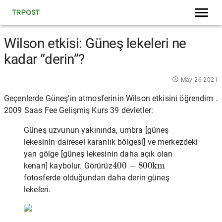
TRPOST
Wilson etkisi: Güneş lekeleri ne
kadar “derin”?
May 26 2021
Geçenlerde Güneş'in atmosferinin Wilson etkisini öğrendim .
2009 Saas Fee Gelişmiş Kurs 39 devletler:
Güneş uzvunun yakınında, umbra [güneş
lekesinin dairesel karanlık bölgesi] ve merkezdeki
yarı gölge [güneş lekesinin daha açık olan
400
−
800
k
m
kenarı] kaybolur. Görürüz
fotosferde olduğundan daha derin güneş
lekeleri.