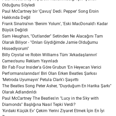
Olduğunu Söyledi
Paul McCartney bir 'Çavuş' Dedi. Pepper' Song Eroin
Hakkında Değil
Frank Sinatra'nın 'Benim Yolum', 'Eski MacDonald'ı Kadar
Büyük Değildi
Sam Heughan, "Outlander" Setinden Ne Alacağını Tam
Olarak Biliyor - "Onları Giydiğimde Jamie Olduğumu
Hissediyorum"
Billy Crystal ve Robin Williams Tüm 'Arkadaşlarının'
Cameo'sunu Reklam Yayınladı
Bir Fab Four Insider'a Göre Grubun 'En Heyecan Verici
Performanslarından' Biri Olan Erken Beatles Şarkısı
'Metroda Uyumayın' Petula Clark'ı Şaşırttı
The Beatles Song Peter Asher, "Duyduğum En Harika Şarkı"
Olarak Adlandırıldı
Paul McCartney The Beatles'ın "Lucy in the Sky with
Diamonds" Başlığına Nasıl Tepki Verdi?
'Kırdaki Küçük Ev' Çekim Yerini Ziyaret Etmek İçin En İyi