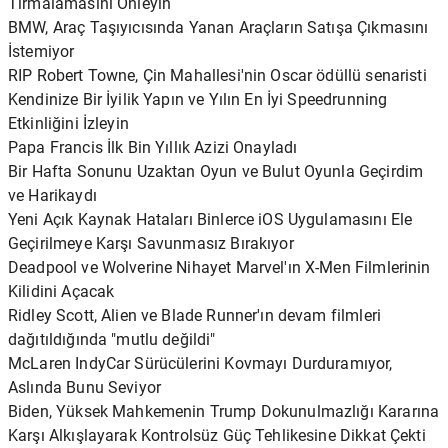
Tırmalamasını Önleyin
BMW, Araç Taşıyıcısında Yanan Araçların Satışa Çıkmasını
İstemiyor
RIP Robert Towne, Çin Mahallesi'nin Oscar ödüllü senaristi
Kendinize Bir İyilik Yapın ve Yılın En İyi Speedrunning
Etkinliğini İzleyin
Papa Francis İlk Bin Yıllık Azizi Onayladı
Bir Hafta Sonunu Uzaktan Oyun ve Bulut Oyunla Geçirdim
ve Harikaydı
Yeni Açık Kaynak Hataları Binlerce iOS Uygulamasını Ele
Geçirilmeye Karşı Savunmasız Bırakıyor
Deadpool ve Wolverine Nihayet Marvel'ın X-Men Filmlerinin
Kilidini Açacak
Ridley Scott, Alien ve Blade Runner'ın devam filmleri
dağıtıldığında "mutlu değildi"
McLaren IndyCar Sürücülerini Kovmayı Durduramıyor,
Aslında Bunu Seviyor
Biden, Yüksek Mahkemenin Trump Dokunulmazlığı Kararına
Karşı Alkışlayarak Kontrolsüz Güç Tehlikesine Dikkat Çekti