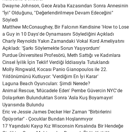
Dwayne Johnson, Gece Araba Kazasından Sonra Annesinin
"İyi" Olduğunu, "Değerlendirilmeye Devam Edeceğini"
Söyledi
Matthew McConaughey, Bir Falcının Kendisine 'How to Lose
a Guy in 10 Days'de Oynamasını Söylediğini Açıkladı
Charly Reynolds Yakın Zamandaki Vokal Kord Ameliyatını
Açıkladı: 'Şarkı Söylemekte Sorun Yaşıyordum'
Purdue Üniversitesi Profesörü, Meth Sattığı ve Kadınlara
Cinsel İyilik İçin Teklif Verdiği İddiasıyla Tutuklandı
Molly Ringwald, Kocası Panio Gianopoulos ile 22.
Yıldönümünü Kutluyor: 'Verdiğim En İyi Karar'
Laguna Beach Oyuncuları: Şimdi Nerede?
Animal Rescue, 'Mücadele Eden' Pembe Güvercin NYC'de
Dolaşırken Bulunduktan Sonra 'Asla Kuş Boyamayın'
Uyarısında Bulundu
Eric ve Jessie James Decker Her Zaman "Birbirlerini
Öpüyorlar" - Çocuklar Bundan Hoşlanmıyor
17 Yaşındaki Kayıp Kız Wisconsin Kırsalında Bir Hendeğe