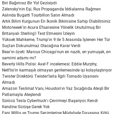
Biri Bağımsız Bir Yol Gezisiydi
Zelensky'nin Eşi, Rus Propaganda İddialarına Rağmen
Aslında Bugatti Tourbillon Satın Almadı
Artık Bilim Kurgunun En İkonik Bikinisine Sahip Olabilirsiniz
Motorweek'in Acura Efsanesine Yönelik Unutulmuş Bir
Britanyalı Sterling'i Test Etmesini İzleyin
Yüksek Mahkeme, Trump'ın 9 ile 5 Arasında İşlenen Her Tür
Suçtan Dokunulmaz Olacağına Karar Verdi
Bear'ın özeti: Marcus Chicago'nun en nazik, en yumuşak, en
samimi adamı mı?
Beverly Hills Polisi: Axel F incelemesi: Eddie Murphy,
Netflix'in karmaşık olmayan gerilemesinde işi kolaylaştırıyor
Twister Direktörü Twister'larla İlgili Tornado Uyarısını
Almadı
Amazon Teslimat Vanı, Houston'ın Yaz Sıcağında Ateşli Bir
Patlamayla Ateşlendi
Sürücü Tesla Cybertruck'ı Çevirmeyi Başarıyor, Kendi
Kendine Sürüşe Gerek Yok
Fani Willis ve Trump Seçimlerine Müdahale Davasına Kötü