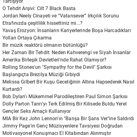
Tartışıyor
O Tehdit Arşivi: Cilt 7 Black Basta
Jordan Neely Cinayeti ve “Vatansever” Irkçılık Sorunu
Etrafınızda çeşitlilik hissettiniz mi...?
Yavaş Erozyon: İnsanların Kariyerlerinde Boşa Harcadıkları
Yolları Ortaya Çıkarma
Bir müzik reaktörü olmanın bütünlüğü?
Her Zaman Bir Tehdit: Neden Kahverengi ve Siyah İnsanlar
Amerika Birleşik Devletleri'nde Rahat Olamıyor?
Rolling Stones'un "Sympathy for the Devil" Şarkısı
Başlangıçta Brezilya Müziği Gibiydi
Melissa Gilbert Bir Kuşu Geceliğinin Altına Hapsederek Nasıl
Kurtardı?
Bob Dylan'ı Mükemmel Parodileştiren Paul Simon Şarkısı
Dolly Parton Tanrı'yı ​​Terk Edilmiş Bir Kilisede Buldu Yerel
Gençler Seks Amaçlı Kullanıyor
MIA Bir Kez John Lennon'ın "Barışa Bir Şans Ver"ine Saldırdı
Jimmy Page'in Genç Müzisyenlere Tavsiyesi Doğrudan
Motivasyonel Konuşmacı El Kitabından Alınmıştır