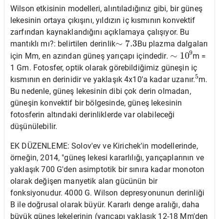
Wilson etkisinin modelleri, alıntıladığınız gibi, bir güneş
lekesinin ortaya çıkışını, yıldızın iç kısmının konvektif
zarfından kaynaklandığını açıklamaya çalışıyor. Bu
∼
7.3
mantıklı mı?: belirtilen derinlik
Bu plazma dalgaları
∼
10
9
için Mm, en azından güneş yarıçapı içindedir.
m =
1 Gm. Fotosfer, optik olarak görebildiğimiz güneşin iç
5
kısmının en derinidir ve yaklaşık 4x10'a kadar uzanır.
m.
Bu nedenle, güneş lekesinin dibi çok derin olmadan,
güneşin konvektif bir bölgesinde, güneş lekesinin
fotosferin altındaki derinliklerde var olabileceği
düşünülebilir.
EK DÜZENLEME: Solov'ev ve Kirichek'in modellerinde,
örneğin, 2014, "güneş lekesi kararlılığı, yarıçaplarının ve
yaklaşık 700 G'den asimptotik bir sınıra kadar monoton
olarak değişen manyetik alan gücünün bir
fonksiyonudur. 4000 G. Wilson depresyonunun derinliği
B ile doğrusal olarak büyür. Kararlı denge aralığı, daha
büyük güneş lekelerinin (yarıçapı yaklaşık 12-18 Mm'den