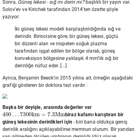
Sonra,
Güneş lekesi - sığ mı derin mi?
başlıklı bir yayın var.
Solov'ev ve Kirichek tarafından 2014'ten özette şöyle
yazıyor:
İki güneş lekesi modeli karşılaştırıldığında sığ ve
derindir. Birincisine göre, bir güneş lekesi, güçlü
bir düzenli alan ve nispeten soğuk plazma
tarafından işgal edilen bir bölge olarak, güneş
konveksiyon bölgesine yaklaşık 4 mm'lik sığ bir
derinliğe nüfuz eder. [...]
Ayrıca, Benjamin Beeck'in 2015 yılına ait, örneğin aşağıdaki
grafiği gösteren bir doktora tezi vardır :
Başka bir deyişle, arasında değerler var
400
…
7300
k
m
=
7.3
M
m
biraz kafamı karıştıran bir
güneş lekesinin derinlikleri için
- biri bana oldukça geniş
derinlik aralığını açıklayabilirse memnun olurum. Bir yandan
yarı gölgeden ölçülen umbranın derinliği (düz olarak