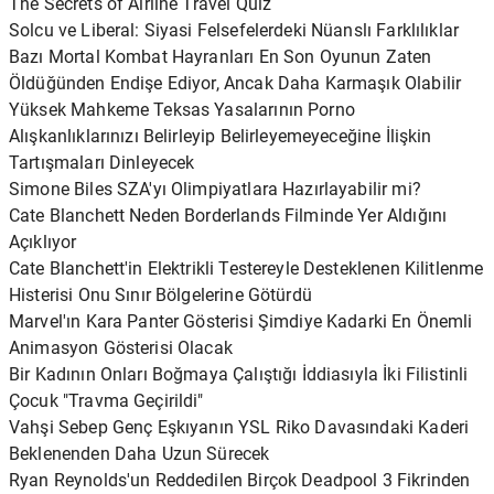
The Secrets of Airline Travel Quiz
Solcu ve Liberal: Siyasi Felsefelerdeki Nüanslı Farklılıklar
Bazı Mortal Kombat Hayranları En Son Oyunun Zaten
Öldüğünden Endişe Ediyor, Ancak Daha Karmaşık Olabilir
Yüksek Mahkeme Teksas Yasalarının Porno
Alışkanlıklarınızı Belirleyip Belirleyemeyeceğine İlişkin
Tartışmaları Dinleyecek
Simone Biles SZA'yı Olimpiyatlara Hazırlayabilir mi?
Cate Blanchett Neden Borderlands Filminde Yer Aldığını
Açıklıyor
Cate Blanchett'in Elektrikli Testereyle Desteklenen Kilitlenme
Histerisi Onu Sınır Bölgelerine Götürdü
Marvel'ın Kara Panter Gösterisi Şimdiye Kadarki En Önemli
Animasyon Gösterisi Olacak
Bir Kadının Onları Boğmaya Çalıştığı İddiasıyla İki Filistinli
Çocuk "Travma Geçirildi"
Vahşi Sebep Genç Eşkıyanın YSL Riko Davasındaki Kaderi
Beklenenden Daha Uzun Sürecek
Ryan Reynolds'un Reddedilen Birçok Deadpool 3 Fikrinden