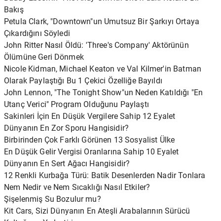
Bakış
Petula Clark, "Downtown"un Umutsuz Bir Şarkıyı Ortaya
Çıkardığını Söyledi
John Ritter Nasıl Öldü: 'Three's Company' Aktörünün
Ölümüne Geri Dönmek
Nicole Kidman, Michael Keaton ve Val Kilmer'in Batman
Olarak Paylaştığı Bu 1 Çekici Özelliğe Bayıldı
John Lennon, "The Tonight Show"un Neden Katıldığı "En
Utanç Verici" Program Olduğunu Paylaştı
Sakinleri İçin En Düşük Vergilere Sahip 12 Eyalet
Dünyanın En Zor Sporu Hangisidir?
Birbirinden Çok Farklı Görünen 13 Sosyalist Ülke
En Düşük Gelir Vergisi Oranlarına Sahip 10 Eyalet
Dünyanın En Sert Ağacı Hangisidir?
12 Renkli Kurbağa Türü: Batik Desenlerden Nadir Tonlara
Nem Nedir ve Nem Sıcaklığı Nasıl Etkiler?
Şişelenmiş Su Bozulur mu?
Kit Cars, Sizi Dünyanın En Ateşli Arabalarının Sürücü