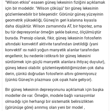
"Wilson etkisi" esasen güneş lekesinin fiziğini açıklamak
için bir modeldir. "Wilson çöküşü" bir güneş lekesinin
gözlemlenebilir bir bileşenidir: Görünür güneş yüzeyinin
geometrik yüksekliği, Güneş'in geri kalanına kıyasla
daha düşüktür. Wilson zamanında AT, bir hipotez, ama
bu tür depresyonlar örneğin şekle bakınız, ölçülmüştür
burada. Prensip olarak, fikir, güneş lekesinin fotosferin
altındaki konvektif aktivite tarafından üretildiği (yani
konvektif ısı nakli yoğun manyetik alanlar tarafından
engellenir, bu nedenle istikrarlı bir güneş lekesini
sürdürmek için güçlü manyetik alanlara ihtiyaç duyulur),
güneş lekesi olabilir. gözlemleyebildiğimizden çok daha
derin, çünkü doğrudan fotosferin altını göremiyoruz
(çünkü Güneş'in plazması çok opak hale geliyor).
Bir güneş lekesinin depresyonunu açıklamak için başka
modeller de var. Örneğin, modele bağlı varsayımlar
olmadığı için herhangi bir sistematik belirsizlikten
(görünüşe göre) arınmış olan yeni bir model ,