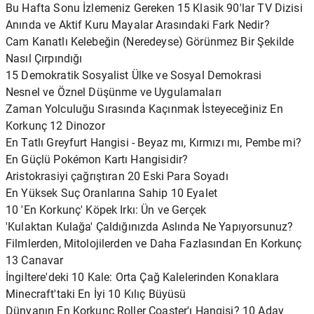
Bu Hafta Sonu İzlemeniz Gereken 15 Klasik 90'lar TV Dizisi
Anında ve Aktif Kuru Mayalar Arasındaki Fark Nedir?
Cam Kanatlı Kelebeğin (Neredeyse) Görünmez Bir Şekilde
Nasıl Çırpındığı
15 Demokratik Sosyalist Ülke ve Sosyal Demokrasi
Nesnel ve Öznel Düşünme ve Uygulamaları
Zaman Yolculuğu Sırasında Kaçınmak İsteyeceğiniz En
Korkunç 12 Dinozor
En Tatlı Greyfurt Hangisi - Beyaz mı, Kırmızı mı, Pembe mi?
En Güçlü Pokémon Kartı Hangisidir?
Aristokrasiyi çağrıştıran 20 Eski Para Soyadı
En Yüksek Suç Oranlarına Sahip 10 Eyalet
10 'En Korkunç' Köpek Irkı: Ün ve Gerçek
'Kulaktan Kulağa' Çaldığınızda Aslında Ne Yapıyorsunuz?
Filmlerden, Mitolojilerden ve Daha Fazlasından En Korkunç
13 Canavar
İngiltere'deki 10 Kale: Orta Çağ Kalelerinden Konaklara
Minecraft'taki En İyi 10 Kılıç Büyüsü
Dünyanın En Korkunç Roller Coaster'ı Hangisi? 10 Aday