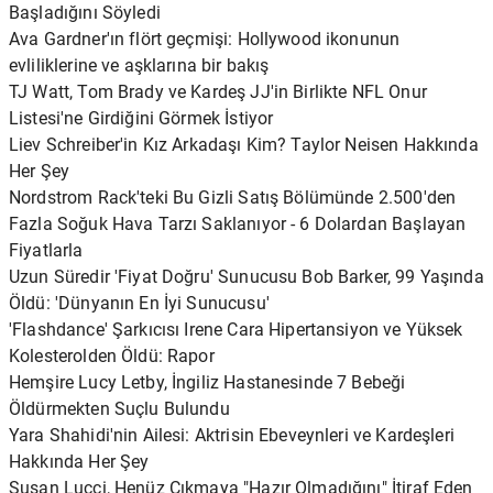
Başladığını Söyledi
Ava Gardner'ın flört geçmişi: Hollywood ikonunun
evliliklerine ve aşklarına bir bakış
TJ Watt, Tom Brady ve Kardeş JJ'in Birlikte NFL Onur
Listesi'ne Girdiğini Görmek İstiyor
Liev Schreiber'in Kız Arkadaşı Kim? Taylor Neisen Hakkında
Her Şey
Nordstrom Rack'teki Bu Gizli Satış Bölümünde 2.500'den
Fazla Soğuk Hava Tarzı Saklanıyor - 6 Dolardan Başlayan
Fiyatlarla
Uzun Süredir 'Fiyat Doğru' Sunucusu Bob Barker, 99 Yaşında
Öldü: 'Dünyanın En İyi Sunucusu'
'Flashdance' Şarkıcısı Irene Cara Hipertansiyon ve Yüksek
Kolesterolden Öldü: Rapor
Hemşire Lucy Letby, İngiliz Hastanesinde 7 Bebeği
Öldürmekten Suçlu Bulundu
Yara Shahidi'nin Ailesi: Aktrisin Ebeveynleri ve Kardeşleri
Hakkında Her Şey
Susan Lucci, Henüz Çıkmaya "Hazır Olmadığını" İtiraf Eden