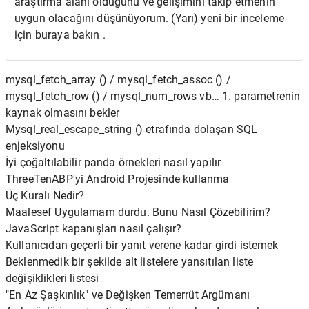
araştırma alanı olduğunu ve gelişimini takip etmenin
uygun olacağını düşünüyorum. (Yarı) yeni bir inceleme
için buraya bakın .
mysql_fetch_array () / mysql_fetch_assoc () /
mysql_fetch_row () / mysql_num_rows vb… 1. parametrenin
kaynak olmasını bekler
Mysql_real_escape_string () etrafında dolaşan SQL
enjeksiyonu
İyi çoğaltılabilir panda örnekleri nasıl yapılır
ThreeTenABP'yi Android Projesinde kullanma
Üç Kuralı Nedir?
Maalesef Uygulamam durdu. Bunu Nasıl Çözebilirim?
JavaScript kapanışları nasıl çalışır?
Kullanıcıdan geçerli bir yanıt verene kadar girdi istemek
Beklenmedik bir şekilde alt listelere yansıtılan liste
değişiklikleri listesi
"En Az Şaşkınlık" ve Değişken Temerrüt Argümanı