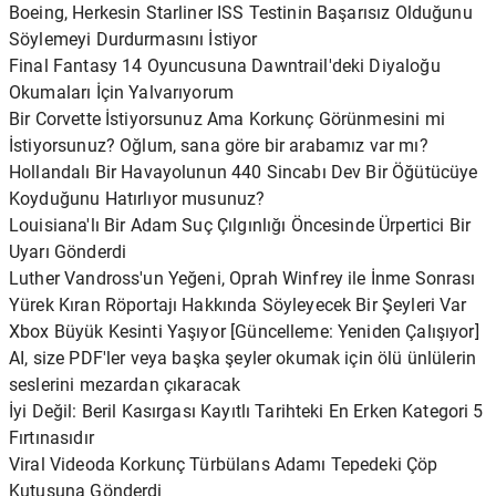
Boeing, Herkesin Starliner ISS Testinin Başarısız Olduğunu
Söylemeyi Durdurmasını İstiyor
Final Fantasy 14 Oyuncusuna Dawntrail'deki Diyaloğu
Okumaları İçin Yalvarıyorum
Bir Corvette İstiyorsunuz Ama Korkunç Görünmesini mi
İstiyorsunuz? Oğlum, sana göre bir arabamız var mı?
Hollandalı Bir Havayolunun 440 Sincabı Dev Bir Öğütücüye
Koyduğunu Hatırlıyor musunuz?
Louisiana'lı Bir Adam Suç Çılgınlığı Öncesinde Ürpertici Bir
Uyarı Gönderdi
Luther Vandross'un Yeğeni, Oprah Winfrey ile İnme Sonrası
Yürek Kıran Röportajı Hakkında Söyleyecek Bir Şeyleri Var
Xbox Büyük Kesinti Yaşıyor [Güncelleme: Yeniden Çalışıyor]
AI, size PDF'ler veya başka şeyler okumak için ölü ünlülerin
seslerini mezardan çıkaracak
İyi Değil: Beril Kasırgası Kayıtlı Tarihteki En Erken Kategori 5
Fırtınasıdır
Viral Videoda Korkunç Türbülans Adamı Tepedeki Çöp
Kutusuna Gönderdi