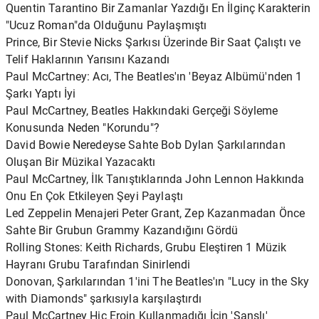
Quentin Tarantino Bir Zamanlar Yazdığı En İlginç Karakterin
"Ucuz Roman"da Olduğunu Paylaşmıştı
Prince, Bir Stevie Nicks Şarkısı Üzerinde Bir Saat Çalıştı ve
Telif Haklarının Yarısını Kazandı
Paul McCartney: Acı, The Beatles'ın 'Beyaz Albümü'nden 1
Şarkı Yaptı İyi
Paul McCartney, Beatles Hakkındaki Gerçeği Söyleme
Konusunda Neden "Korundu"?
David Bowie Neredeyse Sahte Bob Dylan Şarkılarından
Oluşan Bir Müzikal Yazacaktı
Paul McCartney, İlk Tanıştıklarında John Lennon Hakkında
Onu En Çok Etkileyen Şeyi Paylaştı
Led Zeppelin Menajeri Peter Grant, Zep Kazanmadan Önce
Sahte Bir Grubun Grammy Kazandığını Gördü
Rolling Stones: Keith Richards, Grubu Eleştiren 1 Müzik
Hayranı Grubu Tarafından Sinirlendi
Donovan, Şarkılarından 1'ini The Beatles'ın "Lucy in the Sky
with Diamonds" şarkısıyla karşılaştırdı
Paul McCartney Hiç Eroin Kullanmadığı İçin 'Şanslı'