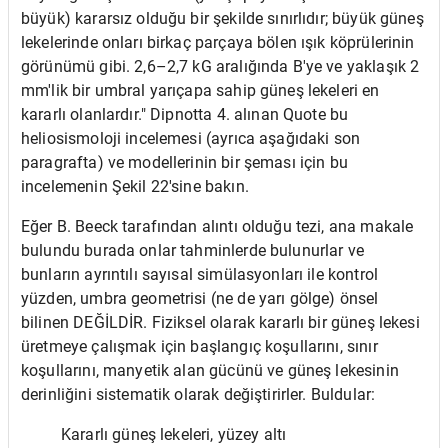
büyük) kararsız olduğu bir şekilde sınırlıdır; büyük güneş
lekelerinde onları birkaç parçaya bölen ışık köprülerinin
görünümü gibi. 2,6–2,7 kG aralığında B'ye ve yaklaşık 2
mm'lik bir umbral yarıçapa sahip güneş lekeleri en
kararlı olanlardır." Dipnotta 4. alınan Quote bu
heliosismoloji incelemesi (ayrıca aşağıdaki son
paragrafta) ve modellerinin bir şeması için bu
incelemenin Şekil 22'sine bakın.
Eğer B. Beeck tarafından alıntı olduğu tezi, ana makale
bulundu burada onlar tahminlerde bulunurlar ve
bunların ayrıntılı sayısal simülasyonları ile kontrol
yüzden, umbra geometrisi (ne de yarı gölge) önsel
bilinen DEĞİLDİR. Fiziksel olarak kararlı bir güneş lekesi
üretmeye çalışmak için başlangıç ​​koşullarını, sınır
koşullarını, manyetik alan gücünü ve güneş lekesinin
derinliğini sistematik olarak değiştirirler. Buldular:
Kararlı güneş lekeleri, yüzey altı