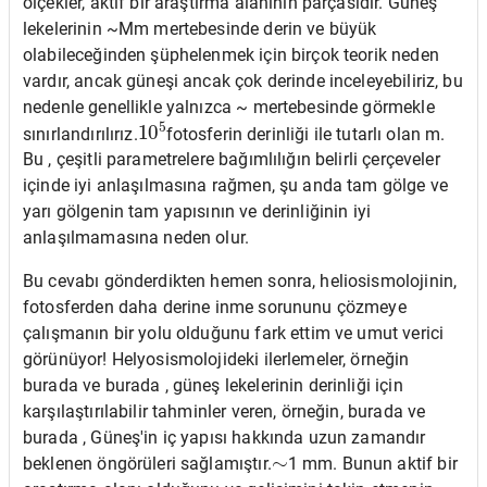
ölçekler, aktif bir araştırma alanının parçasıdır. Güneş
lekelerinin ~Mm mertebesinde derin ve büyük
olabileceğinden şüphelenmek için birçok teorik neden
vardır, ancak güneşi ancak çok derinde inceleyebiliriz, bu
nedenle genellikle yalnızca ~ mertebesinde görmekle
10
5
sınırlandırılırız.
fotosferin derinliği ile tutarlı olan m.
Bu , çeşitli parametrelere bağımlılığın belirli çerçeveler
içinde iyi anlaşılmasına rağmen, şu anda tam gölge ve
yarı gölgenin tam yapısının ve derinliğinin iyi
anlaşılmamasına neden olur.
Bu cevabı gönderdikten hemen sonra, heliosismolojinin,
fotosferden daha derine inme sorununu çözmeye
çalışmanın bir yolu olduğunu fark ettim ve umut verici
görünüyor! Helyosismolojideki ilerlemeler, örneğin
burada ve burada , güneş lekelerinin derinliği için
karşılaştırılabilir tahminler veren, örneğin, burada ve
burada , Güneş'in iç yapısı hakkında uzun zamandır
∼
beklenen öngörüleri sağlamıştır.
1 mm. Bunun aktif bir