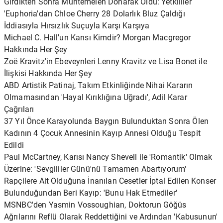
Girdikten Sonra Muhtemelen Donarak Öldü: Yetkililer
'Euphoria'dan Chloe Cherry 28 Dolarlık Bluz Çaldığı
İddiasıyla Hırsızlık Suçuyla Karşı Karşıya
Michael C. Hall'un Karısı Kimdir? Morgan Macgregor
Hakkında Her Şey
Zoë Kravitz'in Ebeveynleri Lenny Kravitz ve Lisa Bonet ile
İlişkisi Hakkında Her Şey
ABD Artistik Patinaj, Takım Etkinliğinde Nihai Kararın
Olmamasından 'Hayal Kırıklığına Uğradı', Adil Karar
Çağrıları
37 Yıl Önce Karayolunda Baygın Bulunduktan Sonra Ölen
Kadının 4 Çocuk Annesinin Kayıp Annesi Olduğu Tespit
Edildi
Paul McCartney, Karısı Nancy Shevell ile 'Romantik' Olmak
Üzerine: 'Sevgililer Günü'nü Tamamen Abartıyorum'
Rapçilere Ait Olduğuna İnanılan Cesetler İptal Edilen Konser
Bulunduğundan Beri Kayıp: 'Bunu Hak Etmediler'
MSNBC'den Yasmin Vossoughian, Doktorun Göğüs
Ağrılarını Reflü Olarak Reddettiğini ve Ardından 'Kabusunun'