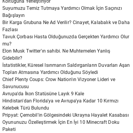
Koltuğuna Yerleştiriyor
Suyumuzu Temiz Tutmaya Yardımcı Olmak İçin Saçınızı
Bağışlayın
Bir Karga Grubuna Ne Ad Verilir? Cinayet, Kalabalık ve Daha
Fazlası
Tavuk Çorbası Hasta Olduğunuzda Gerçekten Yardımcı Olur
mu?
Elon Musk Twitter'ın sahibi. Ne Muhtemelen Yanlış
Gidebilir?
İstatistikler, Küresel Isınmanın Saldırganların Duvarları Aşan
Topları Atmasına Yardımcı Olduğunu Söyledi
Chief Plenty Coups: Crow Nation'ın Vizyoner Lideri ve
Savunucusu
Avrupa'da İkon Statüsüne Layık 9 Kale
Hindistan'dan Florida'ya ve Avrupa'ya Kadar 10 Kırmızı
Kelebek Türü Bulundu
Pripyat: Çernobil'in Gölgesindeki Ukrayna Hayalet Kasabası
Oyununuzu Özelleştirmek İçin En İyi 10 Minecraft Doku
Paketi