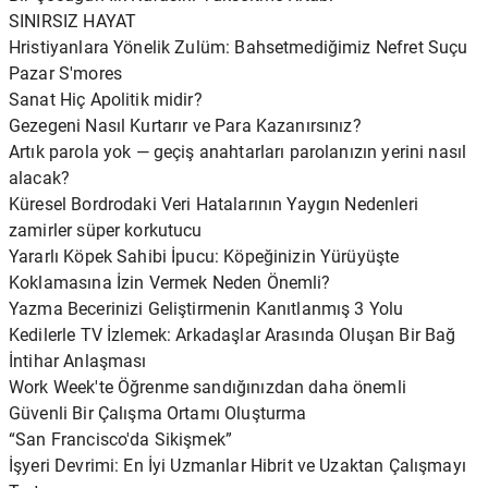
SINIRSIZ HAYAT
Hristiyanlara Yönelik Zulüm: Bahsetmediğimiz Nefret Suçu
Pazar S'mores
Sanat Hiç Apolitik midir?
Gezegeni Nasıl Kurtarır ve Para Kazanırsınız?
Artık parola yok — geçiş anahtarları parolanızın yerini nasıl
alacak?
Küresel Bordrodaki Veri Hatalarının Yaygın Nedenleri
zamirler süper korkutucu
Yararlı Köpek Sahibi İpucu: Köpeğinizin Yürüyüşte
Koklamasına İzin Vermek Neden Önemli?
Yazma Becerinizi Geliştirmenin Kanıtlanmış 3 Yolu
Kedilerle TV İzlemek: Arkadaşlar Arasında Oluşan Bir Bağ
İntihar Anlaşması
Work Week'te Öğrenme sandığınızdan daha önemli
Güvenli Bir Çalışma Ortamı Oluşturma
“San Francisco'da Sikişmek”
İşyeri Devrimi: En İyi Uzmanlar Hibrit ve Uzaktan Çalışmayı