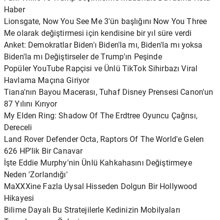
Haber
Lionsgate, Now You See Me 3'ün başlığını Now You Three
Me olarak değiştirmesi için kendisine bir yıl süre verdi
Anket: Demokratlar Biden'ı Biden'la mı, Biden'la mı yoksa
Biden'la mı Değiştirseler de Trump'ın Peşinde
Popüler YouTube Rapçisi ve Ünlü TikTok Sihirbazı Viral
Havlama Maçına Giriyor
Tiana'nın Bayou Macerası, Tuhaf Disney Prensesi Canon'un
87 Yılını Kırıyor
My Elden Ring: Shadow Of The Erdtree Oyuncu Çağrısı,
Dereceli
Land Rover Defender Octa, Raptors Of The World'e Gelen
626 HP'lik Bir Canavar
İşte Eddie Murphy'nin Ünlü Kahkahasını Değiştirmeye
Neden 'Zorlandığı'
MaXXXine Fazla Uysal Hisseden Dolgun Bir Hollywood
Hikayesi
Bilime Dayalı Bu Stratejilerle Kedinizin Mobilyaları