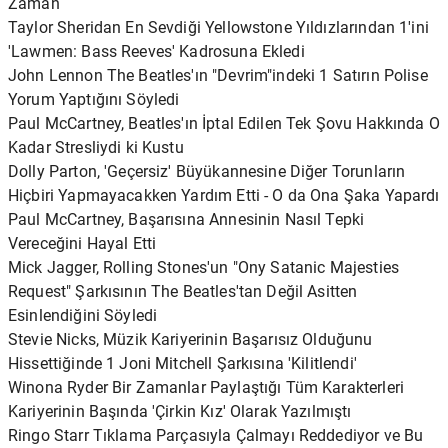
Zaman
Taylor Sheridan En Sevdiği Yellowstone Yıldızlarından 1'ini
'Lawmen: Bass Reeves' Kadrosuna Ekledi
John Lennon The Beatles'ın "Devrim"indeki 1 Satırın Polise
Yorum Yaptığını Söyledi
Paul McCartney, Beatles'ın İptal Edilen Tek Şovu Hakkında O
Kadar Stresliydi ki Kustu
Dolly Parton, 'Geçersiz' Büyükannesine Diğer Torunların
Hiçbiri Yapmayacakken Yardım Etti - O da Ona Şaka Yapardı
Paul McCartney, Başarısına Annesinin Nasıl Tepki
Vereceğini Hayal Etti
Mick Jagger, Rolling Stones'un "Ony Satanic Majesties
Request" Şarkısının The Beatles'tan Değil Asitten
Esinlendiğini Söyledi
Stevie Nicks, Müzik Kariyerinin Başarısız Olduğunu
Hissettiğinde 1 Joni Mitchell Şarkısına 'Kilitlendi'
Winona Ryder Bir Zamanlar Paylaştığı Tüm Karakterleri
Kariyerinin Başında 'Çirkin Kız' Olarak Yazılmıştı
Ringo Starr Tıklama Parçasıyla Çalmayı Reddediyor ve Bu