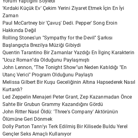
Yorum Yaptığını Söyledi
'Kırdaki Küçük Ev' Çekim Yerini Ziyaret Etmek İçin En İyi
Zaman
Paul McCartney bir 'Çavuş' Dedi. Pepper' Song Eroin
Hakkında Değil
Rolling Stones'un "Sympathy for the Devil" Şarkısı
Başlangıçta Brezilya Müziği Gibiydi
Quentin Tarantino Bir Zamanlar Yazdığı En İlginç Karakterin
"Ucuz Roman"da Olduğunu Paylaşmıştı
John Lennon, "The Tonight Show"un Neden Katıldığı "En
Utanç Verici" Program Olduğunu Paylaştı
Melissa Gilbert Bir Kuşu Geceliğinin Altına Hapsederek Nasıl
Kurtardı?
Led Zeppelin Menajeri Peter Grant, Zep Kazanmadan Önce
Sahte Bir Grubun Grammy Kazandığını Gördü
John Ritter Nasıl Öldü: 'Three's Company' Aktörünün
Ölümüne Geri Dönmek
Dolly Parton Tanrı'yı ​​Terk Edilmiş Bir Kilisede Buldu Yerel
Gençler Seks Amaçlı Kullanıyor