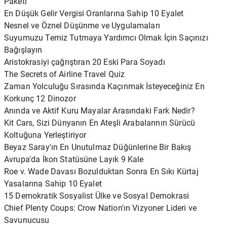
Paketi
En Düşük Gelir Vergisi Oranlarına Sahip 10 Eyalet
Nesnel ve Öznel Düşünme ve Uygulamaları
Suyumuzu Temiz Tutmaya Yardımcı Olmak İçin Saçınızı
Bağışlayın
Aristokrasiyi çağrıştıran 20 Eski Para Soyadı
The Secrets of Airline Travel Quiz
Zaman Yolculuğu Sırasında Kaçınmak İsteyeceğiniz En
Korkunç 12 Dinozor
Anında ve Aktif Kuru Mayalar Arasındaki Fark Nedir?
Kit Cars, Sizi Dünyanın En Ateşli Arabalarının Sürücü
Koltuğuna Yerleştiriyor
Beyaz Saray'ın En Unutulmaz Düğünlerine Bir Bakış
Avrupa'da İkon Statüsüne Layık 9 Kale
Roe v. Wade Davası Bozulduktan Sonra En Sıkı Kürtaj
Yasalarına Sahip 10 Eyalet
15 Demokratik Sosyalist Ülke ve Sosyal Demokrasi
Chief Plenty Coups: Crow Nation'ın Vizyoner Lideri ve
Savunucusu