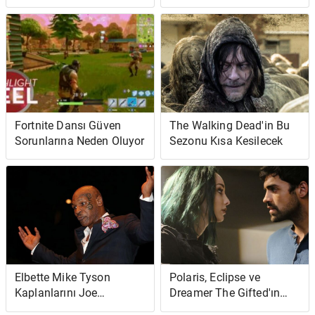
Genişletilmiş Evreninin
Kahramanları Cevaplar
Bir Kutlaması - ve En
Arıyor ... ve Denizde
Büyük Reddi
İntikam
Fortnite Dansı Güven
The Walking Dead'in Bu
Sorunlarına Neden Oluyor
Sezonu Kısa Kesilecek
Elbette Mike Tyson
Polaris, Eclipse ve
Kaplanlarını Joe
Dreamer The Gifted'ın
Exotic'ten Almış Olabilir
güçlü bir bölümünü