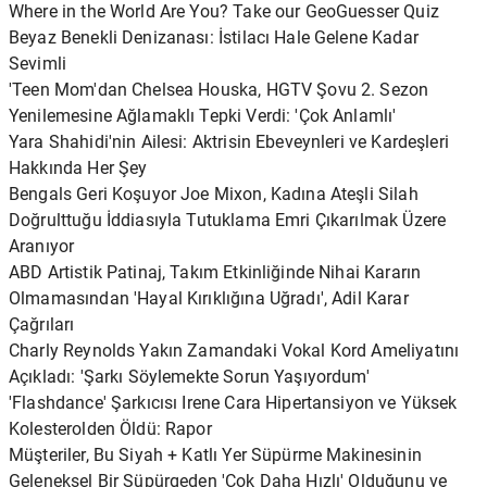
Where in the World Are You? Take our GeoGuesser Quiz
Beyaz Benekli Denizanası: İstilacı Hale Gelene Kadar
Sevimli
'Teen Mom'dan Chelsea Houska, HGTV Şovu 2. Sezon
Yenilemesine Ağlamaklı Tepki Verdi: 'Çok Anlamlı'
Yara Shahidi'nin Ailesi: Aktrisin Ebeveynleri ve Kardeşleri
Hakkında Her Şey
Bengals Geri Koşuyor Joe Mixon, Kadına Ateşli Silah
Doğrulttuğu İddiasıyla Tutuklama Emri Çıkarılmak Üzere
Aranıyor
ABD Artistik Patinaj, Takım Etkinliğinde Nihai Kararın
Olmamasından 'Hayal Kırıklığına Uğradı', Adil Karar
Çağrıları
Charly Reynolds Yakın Zamandaki Vokal Kord Ameliyatını
Açıkladı: 'Şarkı Söylemekte Sorun Yaşıyordum'
'Flashdance' Şarkıcısı Irene Cara Hipertansiyon ve Yüksek
Kolesterolden Öldü: Rapor
Müşteriler, Bu Siyah + Katlı Yer Süpürme Makinesinin
Geleneksel Bir Süpürgeden 'Çok Daha Hızlı' Olduğunu ve