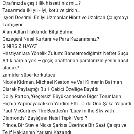
Etrafınızda çeşitlilik hissettiniz mi...?
Tasarımda iki yıl - İyi, kötü ve çirkin…
İşyeri Devrimi: En İyi Uzmanlar Hibrit ve Uzaktan Çalışmayı
Tartışıyor
Alan Adları Hakkında Bilgi Bulma
Gezegeni Nasıl Kurtarır ve Para Kazanırsınız?
SINIRSIZ HAYAT
Hristiyanlara Yönelik Zulüm: Bahsetmediğimiz Nefret Suçu
Artık parola yok — geçiş anahtarları parolanızın yerini nasıl
alacak?
zamirler süper korkutucu
Nicole Kidman, Michael Keaton ve Val Kilmer'in Batman
Olarak Paylaştığı Bu 1 Çekici Özelliğe Bayıldı
Dolly Parton, 'Geçersiz' Büyükannesine Diğer Torunların
Hiçbiri Yapmayacakken Yardım Etti - O da Ona Şaka Yapardı
Paul McCartney The Beatles'ın "Lucy in the Sky with
Diamonds" Başlığına Nasıl Tepki Verdi?
Prince, Bir Stevie Nicks Şarkısı Üzerinde Bir Saat Çalıştı ve
Telif Haklarının Yarısını Kazandı