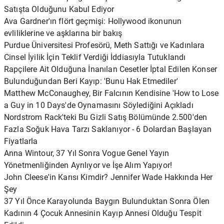
Satışta Olduğunu Kabul Ediyor
Ava Gardner'ın flört geçmişi: Hollywood ikonunun
evliliklerine ve aşklarına bir bakış
Purdue Üniversitesi Profesörü, Meth Sattığı ve Kadınlara
Cinsel İyilik İçin Teklif Verdiği İddiasıyla Tutuklandı
Rapçilere Ait Olduğuna İnanılan Cesetler İptal Edilen Konser
Bulunduğundan Beri Kayıp: 'Bunu Hak Etmediler'
Matthew McConaughey, Bir Falcının Kendisine 'How to Lose
a Guy in 10 Days'de Oynamasını Söylediğini Açıkladı
Nordstrom Rack'teki Bu Gizli Satış Bölümünde 2.500'den
Fazla Soğuk Hava Tarzı Saklanıyor - 6 Dolardan Başlayan
Fiyatlarla
Anna Wintour, 37 Yıl Sonra Vogue Genel Yayın
Yönetmenliğinden Ayrılıyor ve İşe Alım Yapıyor!
John Cleese'in Karısı Kimdir? Jennifer Wade Hakkında Her
Şey
37 Yıl Önce Karayolunda Baygın Bulunduktan Sonra Ölen
Kadının 4 Çocuk Annesinin Kayıp Annesi Olduğu Tespit