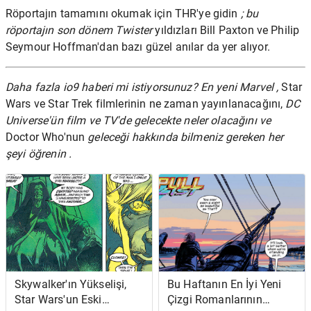
Röportajın tamamını okumak için
THR'ye gidin
; bu
röportajın son dönem Twister
yıldızları Bill Paxton ve Philip
Seymour Hoffman'dan bazı güzel anılar da yer alıyor.
Daha fazla io9 haberi mi istiyorsunuz? En yeni
Marvel
,
Star
Wars
ve
Star Trek filmlerinin ne zaman yayınlanacağını,
DC
Universe'ün film ve TV'de
gelecekte neler olacağını ve
Doctor Who'nun
geleceği hakkında bilmeniz gereken her
şeyi
öğrenin
.
Skywalker'ın Yükselişi,
Bu Haftanın En İyi Yeni
Star Wars'un Eski
Çizgi Romanlarının