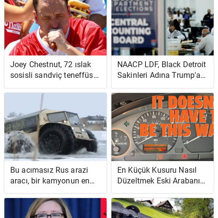
Joey Chestnut, 72 ıslak
NAACP LDF, Black Detroit
sosisli sandviç teneffüs
Sakinleri Adına Trump'a
ederek Amerika'nın
Dava Açtı, Michigan'ın Oy
onurunu koruyor
Sertifikasyonunu
Engelleme Girişimleri İçin
Oy Hakları Yasası İhlali
İddiası
Bu acımasız Rus arazi
En Küçük Kusuru Nasıl
aracı, bir kamyonun en
Düzeltmek Eski Arabanızı
iyisine ve bir amfibi
Yeni Gibi Hissettirebilir
tankın en iyisine sahip