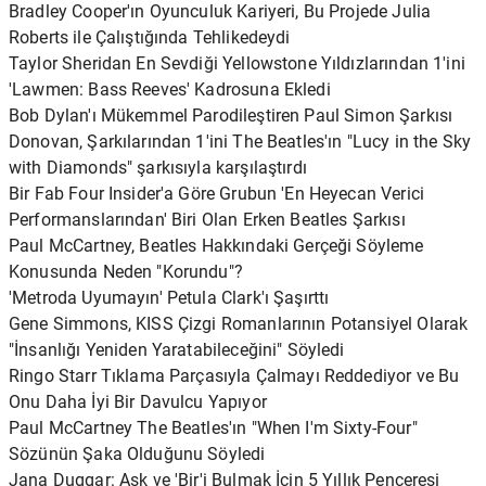
Bradley Cooper'ın Oyunculuk Kariyeri, Bu Projede Julia
Roberts ile Çalıştığında Tehlikedeydi
Taylor Sheridan En Sevdiği Yellowstone Yıldızlarından 1'ini
'Lawmen: Bass Reeves' Kadrosuna Ekledi
Bob Dylan'ı Mükemmel Parodileştiren Paul Simon Şarkısı
Donovan, Şarkılarından 1'ini The Beatles'ın "Lucy in the Sky
with Diamonds" şarkısıyla karşılaştırdı
Bir Fab Four Insider'a Göre Grubun 'En Heyecan Verici
Performanslarından' Biri Olan Erken Beatles Şarkısı
Paul McCartney, Beatles Hakkındaki Gerçeği Söyleme
Konusunda Neden "Korundu"?
'Metroda Uyumayın' Petula Clark'ı Şaşırttı
Gene Simmons, KISS Çizgi Romanlarının Potansiyel Olarak
"İnsanlığı Yeniden Yaratabileceğini" Söyledi
Ringo Starr Tıklama Parçasıyla Çalmayı Reddediyor ve Bu
Onu Daha İyi Bir Davulcu Yapıyor
Paul McCartney The Beatles'ın "When I'm Sixty-Four"
Sözünün Şaka Olduğunu Söyledi
Jana Duggar: Aşk ve 'Bir'i Bulmak İçin 5 Yıllık Penceresi