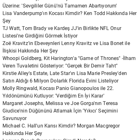
Üzerine: 'Sevgililer Günü'nü Tamamen Abartıyorum'
Lisa Vanderpump'ın Kocası Kimdir? Ken Todd Hakkında Her
Şey
TJ Watt, Tom Brady ve Kardeş JJ'in Birlikte NFL Onur
Listesi'ne Girdiğini Görmek İstiyor
Zoë Kravitz'in Ebeveynleri Lenny Kravitz ve Lisa Bonet ile
İlişkisi Hakkında Her Şey
Whoopi Goldberg, Kit Harington'a "Game of Thrones" -İlham
Veren Tuvaletini Gösteriyor: "Gerçek Bir Demir Taht"
Kirstie Alley's Estate, Late Star'ın Lisa Marie Presley'den
Satın Aldığı 6 Milyon Dolarlık Florida Evini Listeliyor
Molly Ringwald, Kocası Panio Gianopoulos ile 22.
Yıldönümünü Kutluyor: 'Verdiğim En İyi Karar'
Margaret Josephs, Melissa ve Joe Gorga'nın Teresa
Giudice'nin Düğününü Atlamak İçin 'Yıkıcı' Seçimini
Savunuyor
Michael C. Hall'un Karısı Kimdir? Morgan Macgregor
Hakkında Her Şey