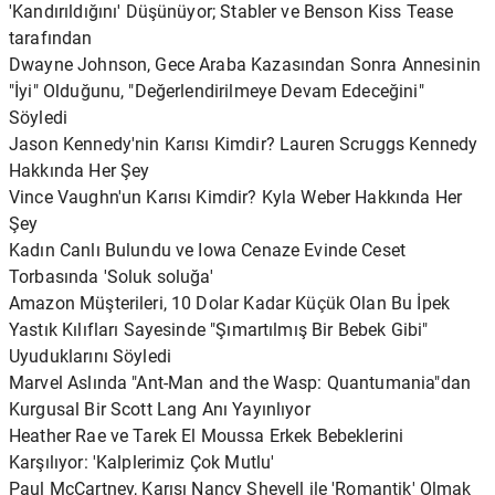
'Kandırıldığını' Düşünüyor; Stabler ve Benson Kiss Tease
tarafından
Dwayne Johnson, Gece Araba Kazasından Sonra Annesinin
"İyi" Olduğunu, "Değerlendirilmeye Devam Edeceğini"
Söyledi
Jason Kennedy'nin Karısı Kimdir? Lauren Scruggs Kennedy
Hakkında Her Şey
Vince Vaughn'un Karısı Kimdir? Kyla Weber Hakkında Her
Şey
Kadın Canlı Bulundu ve Iowa Cenaze Evinde Ceset
Torbasında 'Soluk soluğa'
Amazon Müşterileri, 10 Dolar Kadar Küçük Olan Bu İpek
Yastık Kılıfları Sayesinde "Şımartılmış Bir Bebek Gibi"
Uyuduklarını Söyledi
Marvel Aslında "Ant-Man and the Wasp: Quantumania"dan
Kurgusal Bir Scott Lang Anı Yayınlıyor
Heather Rae ve Tarek El Moussa Erkek Bebeklerini
Karşılıyor: 'Kalplerimiz Çok Mutlu'
Paul McCartney, Karısı Nancy Shevell ile 'Romantik' Olmak