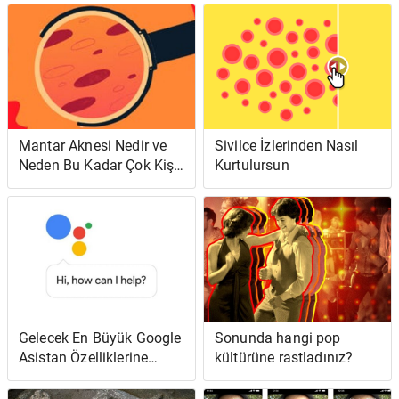
anlatıyor
Mantar Aknesi Nedir ve
Sivilce İzlerinden Nasıl
Neden Bu Kadar Çok Kişi
Kurtulursun
Aniden Akne Olduğunu
Düşünüyor?
Gelecek En Büyük Google
Sonunda hangi pop
Asistan Özelliklerine
kültürüne rastladınız?
Nasıl ve Ne Zaman
Erişebilirsiniz?