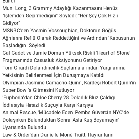
Edildi
Muni Long, 3 Grammy Adaylığı Kazanmasını Henüz
"İşlemden Geçirmediğini" Söyledi: "Her Şey Çok Hızlı
Gidiyor"
MSNBC'den Yasmin Vossoughian, Doktorun Göğüs
Ağrılarını Reflü Olarak Reddettiğini ve Ardından 'Kabusunun'
Başladığını Söyledi
Gal Gadot ve Jamie Dornan Yüksek Riskli 'Heart of Stone'
Fragmanında Casusluk Aksiyonunu Getiriyor
Tom Girardi Dolandırıcılık Suçlamalarından Yargılanma
Yetkisinin Belirlenmesi İçin Duruşmaya Katıldı
Olympian Jasmine Camacho-Quinn, Kardeşi Robert Quinn'in
Super Bowl'a Gitmesini Kutluyor
'Euphoria'dan Chloe Cherry 28 Dolarlık Bluz Çaldığı
İddiasıyla Hırsızlık Suçuyla Karşı Karşıya
Animal Rescue, 'Mücadele Eden' Pembe Güvercin NYC'de
Dolaşırken Bulunduktan Sonra 'Asla Kuş Boyamayın'
Uyarısında Bulundu
Law & Order'dan Danielle Moné Truitt, Hayranların