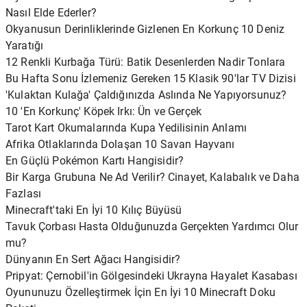
Nasıl Elde Ederler?
Okyanusun Derinliklerinde Gizlenen En Korkunç 10 Deniz
Yaratığı
12 Renkli Kurbağa Türü: Batik Desenlerden Nadir Tonlara
Bu Hafta Sonu İzlemeniz Gereken 15 Klasik 90'lar TV Dizisi
'Kulaktan Kulağa' Çaldığınızda Aslında Ne Yapıyorsunuz?
10 'En Korkunç' Köpek Irkı: Ün ve Gerçek
Tarot Kart Okumalarında Kupa Yedilisinin Anlamı
Afrika Otlaklarında Dolaşan 10 Savan Hayvanı
En Güçlü Pokémon Kartı Hangisidir?
Bir Karga Grubuna Ne Ad Verilir? Cinayet, Kalabalık ve Daha
Fazlası
Minecraft'taki En İyi 10 Kılıç Büyüsü
Tavuk Çorbası Hasta Olduğunuzda Gerçekten Yardımcı Olur
mu?
Dünyanın En Sert Ağacı Hangisidir?
Pripyat: Çernobil'in Gölgesindeki Ukrayna Hayalet Kasabası
Oyununuzu Özelleştirmek İçin En İyi 10 Minecraft Doku