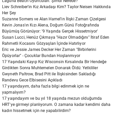
Laguna Beach Oyuncuları: Şimdi Nerede?
Liev Schreiber'in Kız Arkadaşı Kim? Taylor Neisen Hakkında
Her Şey
Suzanne Somers ve Alan Hamel'in İlişki Zaman Çizelgesi
Kevin Jonas'ın Kızı Alena, Doğum Günü Fotoğrafında
Büyümüş Görünüyor: '9 Yaşında Gerçek Hissetmiyor'
Susan Lucci, Henüz Çıkmaya "Hazır Olmadığını" İtiraf Eden
Rahmetli Kocasını Gözyaşları İçinde Hatırlıyor
Eric ve Jessie James Decker Her Zaman "Birbirlerini
Öpüyorlar" - Çocuklar Bundan Hoşlanmıyor
17 Yaşındaki Kayıp Kız Wisconsin Kırsalında Bir Hendeğe
Girdikten Sonra Muhtemelen Donarak Öldü: Yetkililer
Gwyneth Paltrow, Brad Pitt ile İlişkisinden Sakladığı
Randevu Gece Elbisesini Açıkladı
17 yaşındayım, daha fazla bilgi edinmek için ne
yapmalıyım?
17 yaşındayım ve bu yıl 18 yaşında mezun olduğumda
HRT'ye girmeyi planlıyorum. O zamana kadar kendimi daha
kadın hissetmek için ne yapabilirdim?