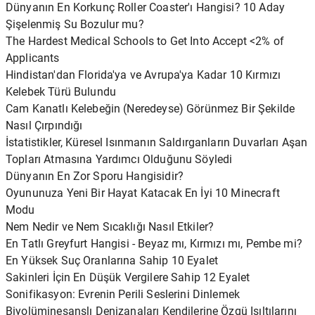
Dünyanın En Korkunç Roller Coaster'ı Hangisi? 10 Aday
Şişelenmiş Su Bozulur mu?
The Hardest Medical Schools to Get Into Accept <2% of
Applicants
Hindistan'dan Florida'ya ve Avrupa'ya Kadar 10 Kırmızı
Kelebek Türü Bulundu
Cam Kanatlı Kelebeğin (Neredeyse) Görünmez Bir Şekilde
Nasıl Çırpındığı
İstatistikler, Küresel Isınmanın Saldırganların Duvarları Aşan
Topları Atmasına Yardımcı Olduğunu Söyledi
Dünyanın En Zor Sporu Hangisidir?
Oyununuza Yeni Bir Hayat Katacak En İyi 10 Minecraft
Modu
Nem Nedir ve Nem Sıcaklığı Nasıl Etkiler?
En Tatlı Greyfurt Hangisi - Beyaz mı, Kırmızı mı, Pembe mi?
En Yüksek Suç Oranlarına Sahip 10 Eyalet
Sakinleri İçin En Düşük Vergilere Sahip 12 Eyalet
Sonifikasyon: Evrenin Perili Seslerini Dinlemek
Biyolüminesanslı Denizanaları Kendilerine Özgü Işıltılarını