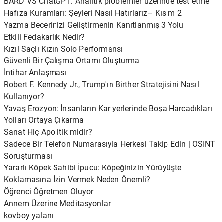
BARD VS ChatGPT: Analitik problemler üzerinde test etme
Hafıza Kuramları: Şeyleri Nasıl Hatırlarız– Kısım 2
Yazma Becerinizi Geliştirmenin Kanıtlanmış 3 Yolu
Etkili Fedakarlık Nedir?
Kızıl Saçlı Kızın Solo Performansı
Güvenli Bir Çalışma Ortamı Oluşturma
İntihar Anlaşması
Robert F. Kennedy Jr., Trump'ın Birther Stratejisini Nasıl
Kullanıyor?
Yavaş Erozyon: İnsanların Kariyerlerinde Boşa Harcadıkları
Yolları Ortaya Çıkarma
Sanat Hiç Apolitik midir?
Sadece Bir Telefon Numarasıyla Herkesi Takip Edin | OSINT
Soruşturması
Yararlı Köpek Sahibi İpucu: Köpeğinizin Yürüyüşte
Koklamasına İzin Vermek Neden Önemli?
Öğrenci Öğretmen Oluyor
Annem Üzerine Meditasyonlar
kovboy yalanı