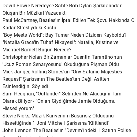
David Bowie Neredeyse Sahte Bob Dylan Şarkılarından
Oluşan Bir Müzikal Yazacaktı
Paul McCartney, Beatles'ın İptal Edilen Tek Şovu Hakkında O
Kadar Stresliydi ki Kustu
"Boy Meets World": Bay Turner Neden Diziden Kayboldu?
"Natalia Grace'in Tuhaf Hikayesi": Nataila, Kristine ve
Michael Barnett Bugün Nerede?
Christopher Nolan Bir Zamanlar Quentin Tarantino'nun
'Ucuz Roman Senaryosunu' Okuduğuna Pişman Oldu
Mick Jagger, Rolling Stones'un "Ony Satanic Majesties
Request" Şarkısının The Beatles'tan Değil Asitten
Esinlendiğini Söyledi
Sam Heughan, "Outlander" Setinden Ne Alacağını Tam
Olarak Biliyor - "Onları Giydiğimde Jamie Olduğumu
Hissediyorum"
Stevie Nicks, Müzik Kariyerinin Başarısız Olduğunu
Hissettiğinde 1 Joni Mitchell Şarkısına 'Kilitlendi'
John Lennon The Beatles'ın "Devrim"indeki 1 Satırın Polise