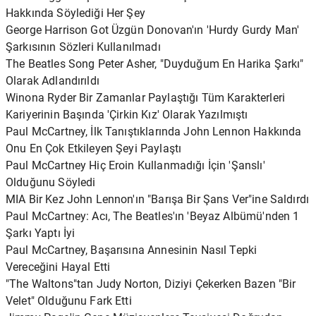
Hakkında Söylediği Her Şey
George Harrison Got Üzgün ​​Donovan'ın 'Hurdy Gurdy Man'
Şarkısının Sözleri Kullanılmadı
The Beatles Song Peter Asher, "Duyduğum En Harika Şarkı"
Olarak Adlandırıldı
Winona Ryder Bir Zamanlar Paylaştığı Tüm Karakterleri
Kariyerinin Başında 'Çirkin Kız' Olarak Yazılmıştı
Paul McCartney, İlk Tanıştıklarında John Lennon Hakkında
Onu En Çok Etkileyen Şeyi Paylaştı
Paul McCartney Hiç Eroin Kullanmadığı İçin 'Şanslı'
Olduğunu Söyledi
MIA Bir Kez John Lennon'ın "Barışa Bir Şans Ver"ine Saldırdı
Paul McCartney: Acı, The Beatles'ın 'Beyaz Albümü'nden 1
Şarkı Yaptı İyi
Paul McCartney, Başarısına Annesinin Nasıl Tepki
Vereceğini Hayal Etti
"The Waltons"tan Judy Norton, Diziyi Çekerken Bazen "Bir
Velet" Olduğunu Fark Etti