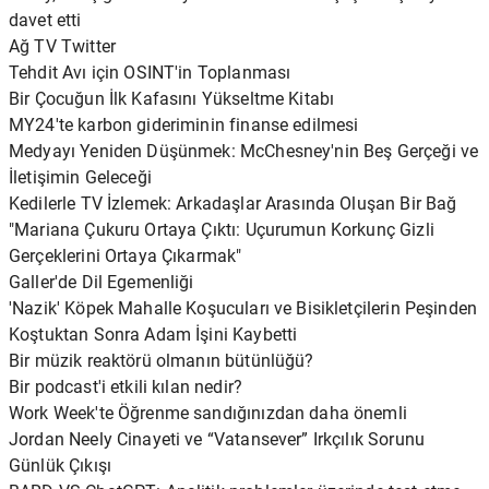
davet etti
Ağ TV Twitter
Tehdit Avı için OSINT'in Toplanması
Bir Çocuğun İlk Kafasını Yükseltme Kitabı
MY24'te karbon gideriminin finanse edilmesi
Medyayı Yeniden Düşünmek: McChesney'nin Beş Gerçeği ve
İletişimin Geleceği
Kedilerle TV İzlemek: Arkadaşlar Arasında Oluşan Bir Bağ
"Mariana Çukuru Ortaya Çıktı: Uçurumun Korkunç Gizli
Gerçeklerini Ortaya Çıkarmak"
Galler'de Dil Egemenliği
'Nazik' Köpek Mahalle Koşucuları ve Bisikletçilerin Peşinden
Koştuktan Sonra Adam İşini Kaybetti
Bir müzik reaktörü olmanın bütünlüğü?
Bir podcast'i etkili kılan nedir?
Work Week'te Öğrenme sandığınızdan daha önemli
Jordan Neely Cinayeti ve “Vatansever” Irkçılık Sorunu
Günlük Çıkışı