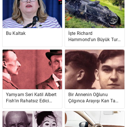
Bu Kaltak
İşte Richard
Hammond'un Büyük Tur
Çekimleri Sırasında
Yaşadığı Korkunç
Kazanın Videosu
(Güncelleme)
Yamyam Seri Katil Albert
Bir Annenin Oğlunu
Fish'in Rahatsız Edici
Çılgınca Arayışı Kan Tadı
Vakası
Olan Vahşi Bir Çiftçiye
Yol Açtı