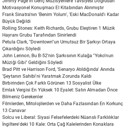
Jimmy Page'in Genç Müzisyenlere Tavsiyesi Doğrudan
Motivasyonel Konuşmacı El Kitabından Alınmıştır
Frank Sinatra'nın 'Benim Yolum', 'Eski MacDonald'ı Kadar
Büyük Değildi
Rolling Stones: Keith Richards, Grubu Eleştiren 1 Müzik
Hayranı Grubu Tarafından Sinirlendi
Petula Clark, "Downtown"un Umutsuz Bir Şarkıyı Ortaya
Çıkardığını Söyledi
John Lennon, Bu B-52'nin Şarkısının Kulağa "Yoko'nun
Müziği Gibi" Geldiğini Söyledi
Brad Pitt ve Harrison Ford, 'Senaryo Atıldığında' Anında
'Şeytanın Sahibi'ni Yaratmak Zorunda Kaldı
Birbirinden Çok Farklı Görünen 13 Sosyalist Ülke
Emlak Vergisi En Yüksek 10 Eyalet: Satın Almadan Önce
Bilmeniz Gerekenler
Filmlerden, Mitolojilerden ve Daha Fazlasından En Korkunç
13 Canavar
Solcu ve Liberal: Siyasi Felsefelerdeki Nüanslı Farklılıklar
İngiltere'deki 10 Kale: Orta Çağ Kalelerinden Konaklara