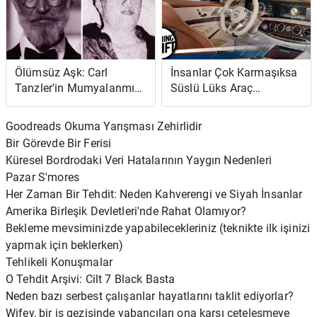
Ölümsüz Aşk: Carl
İnsanlar Çok Karmaşıksa
Tanzler'in Mumyalanmış
Süslü Lüks Araç
Rüya Kızı
Teknolojisini
Kullanmazlar
Goodreads Okuma Yarışması Zehirlidir
Bir Görevde Bir Ferisi
Küresel Bordrodaki Veri Hatalarının Yaygın Nedenleri
Pazar S'mores
Her Zaman Bir Tehdit: Neden Kahverengi ve Siyah İnsanlar
Amerika Birleşik Devletleri'nde Rahat Olamıyor?
Bekleme mevsiminizde yapabilecekleriniz (teknikte ilk işinizi
yapmak için beklerken)
Tehlikeli Konuşmalar
O Tehdit Arşivi: Cilt 7 Black Basta
Neden bazı serbest çalışanlar hayatlarını taklit ediyorlar?
Wifey, bir iş gezisinde yabancıları ona karşı çeteleşmeye