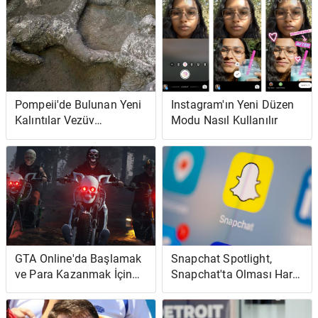
Pompeii'de Bulunan Yeni
Instagram'ın Yeni Düzen
Kalıntılar Vezüv
Modu Nasıl Kullanılır
Yanardağı Kurbanlarının
Acısını Gösteriyor
GTA Online'da Başlamak
Snapchat Spotlight,
ve Para Kazanmak İçin
Snapchat'ta Olması Hariç
İpuçları
TikTok'tur