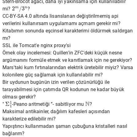
Stern-Brocot ağacı, daha iyi yakınsama için kullanılabilir
2
m
/
3
n
mi?
?
CC-BY-SA 4.0 altında lisanslanan değiştirilmemiş api
verilerini kullanırsam uygulamamı açmam gerekir mi?
Kitabımın sonunda eşcinsel karakterimi öldürmek saldırgan
mı?
SSL ile Tomcat'e nginx proxy'si
Örnek olay incelemesi: Quillen'in ZFC'deki küçük nesne
argümanını formüle etmek ve kanıtlamak için ne gerekiyor?
Mars'taki kum fırtınalarından elektrik üretebilir miyiz? Varsa
kolonilere güç sağlamak için kullanılabilir mi?
Bir uydunun bugünün izin verilen çözünürlüğü ile
tarayabilmesi için çatımda QR kodunun ne kadar büyük
olması gerekir?
Σ
1
1
N
"
-Peano aritmetiği ”- sabitliyor mu
?
Maksimal antikainler, dağılım kafesleri açısından
karakterize edilebilir mi?
Yapıştırıcı kullanmadan şaman çubuğuna kristalleri nasıl
bağlarım?