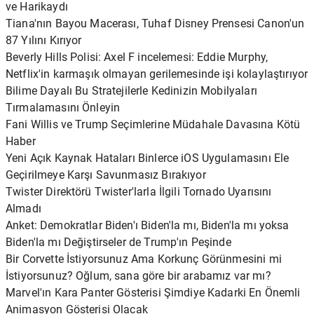
ve Harikaydı
Tiana'nın Bayou Macerası, Tuhaf Disney Prensesi Canon'un
87 Yılını Kırıyor
Beverly Hills Polisi: Axel F incelemesi: Eddie Murphy,
Netflix'in karmaşık olmayan gerilemesinde işi kolaylaştırıyor
Bilime Dayalı Bu Stratejilerle Kedinizin Mobilyaları
Tırmalamasını Önleyin
Fani Willis ve Trump Seçimlerine Müdahale Davasına Kötü
Haber
Yeni Açık Kaynak Hataları Binlerce iOS Uygulamasını Ele
Geçirilmeye Karşı Savunmasız Bırakıyor
Twister Direktörü Twister'larla İlgili Tornado Uyarısını
Almadı
Anket: Demokratlar Biden'ı Biden'la mı, Biden'la mı yoksa
Biden'la mı Değiştirseler de Trump'ın Peşinde
Bir Corvette İstiyorsunuz Ama Korkunç Görünmesini mi
İstiyorsunuz? Oğlum, sana göre bir arabamız var mı?
Marvel'ın Kara Panter Gösterisi Şimdiye Kadarki En Önemli
Animasyon Gösterisi Olacak