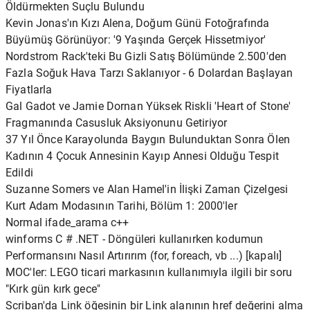
Öldürmekten Suçlu Bulundu
Kevin Jonas'ın Kızı Alena, Doğum Günü Fotoğrafında
Büyümüş Görünüyor: '9 Yaşında Gerçek Hissetmiyor'
Nordstrom Rack'teki Bu Gizli Satış Bölümünde 2.500'den
Fazla Soğuk Hava Tarzı Saklanıyor - 6 Dolardan Başlayan
Fiyatlarla
Gal Gadot ve Jamie Dornan Yüksek Riskli 'Heart of Stone'
Fragmanında Casusluk Aksiyonunu Getiriyor
37 Yıl Önce Karayolunda Baygın Bulunduktan Sonra Ölen
Kadının 4 Çocuk Annesinin Kayıp Annesi Olduğu Tespit
Edildi
Suzanne Somers ve Alan Hamel'in İlişki Zaman Çizelgesi
Kurt Adam Modasının Tarihi, Bölüm 1: 2000'ler
Normal ifade_arama c++
winforms C # .NET - Döngüleri kullanırken kodumun
Performansını Nasıl Artırırım (for, foreach, vb ...) [kapalı]
MOC'ler: LEGO ticari markasının kullanımıyla ilgili bir soru
"Kırk gün kırk gece"
Scriban'da Link öğesinin bir Link alanının href değerini alma