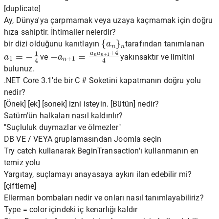
[duplicate]
Ay, Dünya'ya çarpmamak veya uzaya kaçmamak için doğru
hıza sahiptir. İhtimaller nelerdir?
{
a
n
}
n
bir dizi olduğunu kanıtlayın
tarafından tanımlanan
a
1
=
−
1
4
−
a
n
+
1
=
a
n
a
n
+
1
+
4
4
ve
yakınsaktır ve limitini
bulunuz.
.NET Core 3.1'de bir C # Soketini kapatmanın doğru yolu
nedir?
[Önek] [ek] [sonek] izni isteyin. [Bütün] nedir?
Satürn'ün halkaları nasıl kaldırılır?
"Suçluluk duymazlar ve ölmezler"
DB VE / VEYA gruplamasından Joomla seçin
Try catch kullanarak BeginTransaction'ı kullanmanın en
temiz yolu
Yargıtay, suçlamayı anayasaya aykırı ilan edebilir mi?
[çiftleme]
Ellerman bombaları nedir ve onları nasıl tanımlayabiliriz?
Type = color içindeki iç kenarlığı kaldır