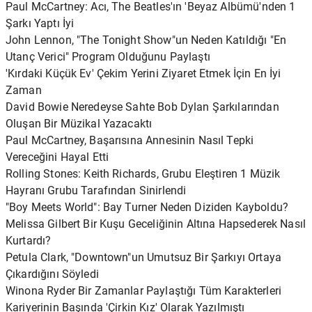
Paul McCartney: Acı, The Beatles'ın 'Beyaz Albümü'nden 1
Şarkı Yaptı İyi
John Lennon, "The Tonight Show"un Neden Katıldığı "En
Utanç Verici" Program Olduğunu Paylaştı
'Kırdaki Küçük Ev' Çekim Yerini Ziyaret Etmek İçin En İyi
Zaman
David Bowie Neredeyse Sahte Bob Dylan Şarkılarından
Oluşan Bir Müzikal Yazacaktı
Paul McCartney, Başarısına Annesinin Nasıl Tepki
Vereceğini Hayal Etti
Rolling Stones: Keith Richards, Grubu Eleştiren 1 Müzik
Hayranı Grubu Tarafından Sinirlendi
"Boy Meets World": Bay Turner Neden Diziden Kayboldu?
Melissa Gilbert Bir Kuşu Geceliğinin Altına Hapsederek Nasıl
Kurtardı?
Petula Clark, "Downtown"un Umutsuz Bir Şarkıyı Ortaya
Çıkardığını Söyledi
Winona Ryder Bir Zamanlar Paylaştığı Tüm Karakterleri
Kariyerinin Başında 'Çirkin Kız' Olarak Yazılmıştı