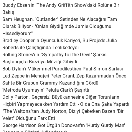
Buddy Ebsen'in 'The Andy Griffith Show'daki Rolüne Bir
Bakış
Sam Heughan, "Outlander" Setinden Ne Alacağını Tam
Olarak Biliyor - "Onları Giydiğimde Jamie Olduğumu
Hissediyorum"
Bradley Cooper'ın Oyunculuk Kariyeri, Bu Projede Julia
Roberts ile Çalıştığında Tehlikedeydi
Rolling Stones'un "Sympathy for the Devil" Şarkısı
Başlangıçta Brezilya Müziği Gibiydi
Bob Dylan'ı Mükemmel Parodileştiren Paul Simon Şarkısı
Led Zeppelin Menajeri Peter Grant, Zep Kazanmadan Önce
Sahte Bir Grubun Grammy Kazandığını Gördü
'Metroda Uyumayın' Petula Clark'ı Şaşırttı
Dolly Parton, 'Geçersiz' Büyükannesine Diğer Torunların
Hiçbiri Yapmayacakken Yardım Etti - O da Ona Şaka Yapardı
"The Waltons"tan Judy Norton, Diziyi Çekerken Bazen "Bir
Velet" Olduğunu Fark Etti
George Harrison Got Üzgün ​​Donovan'ın 'Hurdy Gurdy Man'