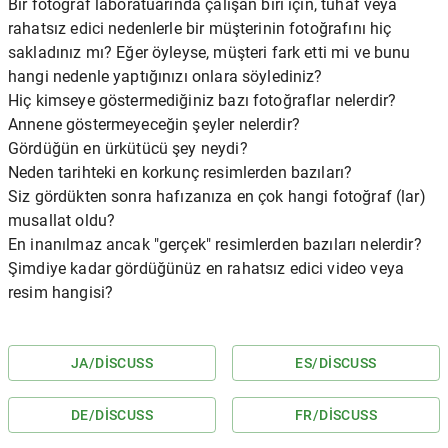
Bir fotoğraf laboratuarında çalışan biri için, tuhaf veya
rahatsız edici nedenlerle bir müşterinin fotoğrafını hiç
sakladınız mı? Eğer öyleyse, müşteri fark etti mi ve bunu
hangi nedenle yaptığınızı onlara söylediniz?
Hiç kimseye göstermediğiniz bazı fotoğraflar nelerdir?
Annene göstermeyeceğin şeyler nelerdir?
Gördüğün en ürkütücü şey neydi?
Neden tarihteki en korkunç resimlerden bazıları?
Siz gördükten sonra hafızanıza en çok hangi fotoğraf (lar)
musallat oldu?
En inanılmaz ancak "gerçek" resimlerden bazıları nelerdir?
Şimdiye kadar gördüğünüz en rahatsız edici video veya
resim hangisi?
JA
/
DISCUSS
ES
/
DISCUSS
DE
/
DISCUSS
FR
/
DISCUSS