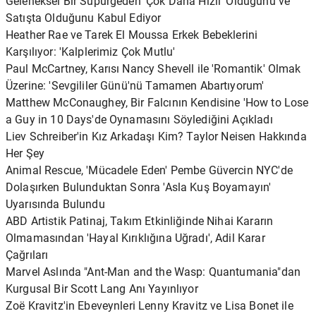
Geleneksel Bir Süpürgeden 'Çok Daha Hızlı' Olduğunu ve
Satışta Olduğunu Kabul Ediyor
Heather Rae ve Tarek El Moussa Erkek Bebeklerini
Karşılıyor: 'Kalplerimiz Çok Mutlu'
Paul McCartney, Karısı Nancy Shevell ile 'Romantik' Olmak
Üzerine: 'Sevgililer Günü'nü Tamamen Abartıyorum'
Matthew McConaughey, Bir Falcının Kendisine 'How to Lose
a Guy in 10 Days'de Oynamasını Söylediğini Açıkladı
Liev Schreiber'in Kız Arkadaşı Kim? Taylor Neisen Hakkında
Her Şey
Animal Rescue, 'Mücadele Eden' Pembe Güvercin NYC'de
Dolaşırken Bulunduktan Sonra 'Asla Kuş Boyamayın'
Uyarısında Bulundu
ABD Artistik Patinaj, Takım Etkinliğinde Nihai Kararın
Olmamasından 'Hayal Kırıklığına Uğradı', Adil Karar
Çağrıları
Marvel Aslında "Ant-Man and the Wasp: Quantumania"dan
Kurgusal Bir Scott Lang Anı Yayınlıyor
Zoë Kravitz'in Ebeveynleri Lenny Kravitz ve Lisa Bonet ile