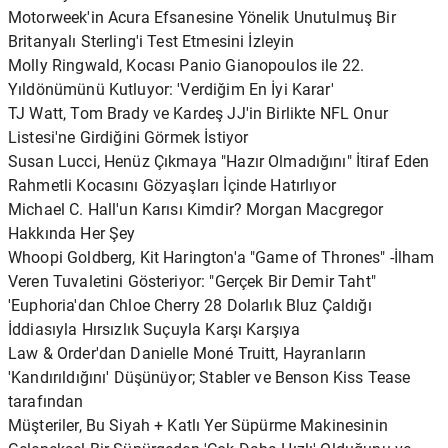
Motorweek'in Acura Efsanesine Yönelik Unutulmuş Bir
Britanyalı Sterling'i Test Etmesini İzleyin
Molly Ringwald, Kocası Panio Gianopoulos ile 22.
Yıldönümünü Kutluyor: 'Verdiğim En İyi Karar'
TJ Watt, Tom Brady ve Kardeş JJ'in Birlikte NFL Onur
Listesi'ne Girdiğini Görmek İstiyor
Susan Lucci, Henüz Çıkmaya "Hazır Olmadığını" İtiraf Eden
Rahmetli Kocasını Gözyaşları İçinde Hatırlıyor
Michael C. Hall'un Karısı Kimdir? Morgan Macgregor
Hakkında Her Şey
Whoopi Goldberg, Kit Harington'a "Game of Thrones" -İlham
Veren Tuvaletini Gösteriyor: "Gerçek Bir Demir Taht"
'Euphoria'dan Chloe Cherry 28 Dolarlık Bluz Çaldığı
İddiasıyla Hırsızlık Suçuyla Karşı Karşıya
Law & Order'dan Danielle Moné Truitt, Hayranların
'Kandırıldığını' Düşünüyor; Stabler ve Benson Kiss Tease
tarafından
Müşteriler, Bu Siyah + Katlı Yer Süpürme Makinesinin