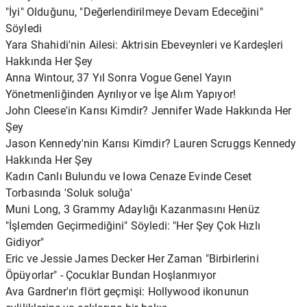
"İyi" Olduğunu, "Değerlendirilmeye Devam Edeceğini"
Söyledi
Yara Shahidi'nin Ailesi: Aktrisin Ebeveynleri ve Kardeşleri
Hakkında Her Şey
Anna Wintour, 37 Yıl Sonra Vogue Genel Yayın
Yönetmenliğinden Ayrılıyor ve İşe Alım Yapıyor!
John Cleese'in Karısı Kimdir? Jennifer Wade Hakkında Her
Şey
Jason Kennedy'nin Karısı Kimdir? Lauren Scruggs Kennedy
Hakkında Her Şey
Kadın Canlı Bulundu ve Iowa Cenaze Evinde Ceset
Torbasında 'Soluk soluğa'
Muni Long, 3 Grammy Adaylığı Kazanmasını Henüz
"İşlemden Geçirmediğini" Söyledi: "Her Şey Çok Hızlı
Gidiyor"
Eric ve Jessie James Decker Her Zaman "Birbirlerini
Öpüyorlar" - Çocuklar Bundan Hoşlanmıyor
Ava Gardner'ın flört geçmişi: Hollywood ikonunun