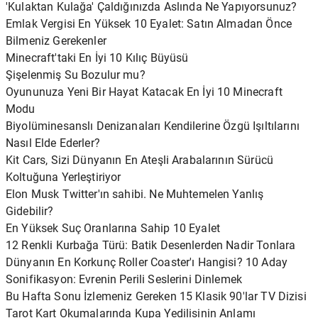
'Kulaktan Kulağa' Çaldığınızda Aslında Ne Yapıyorsunuz?
Emlak Vergisi En Yüksek 10 Eyalet: Satın Almadan Önce
Bilmeniz Gerekenler
Minecraft'taki En İyi 10 Kılıç Büyüsü
Şişelenmiş Su Bozulur mu?
Oyununuza Yeni Bir Hayat Katacak En İyi 10 Minecraft
Modu
Biyolüminesanslı Denizanaları Kendilerine Özgü Işıltılarını
Nasıl Elde Ederler?
Kit Cars, Sizi Dünyanın En Ateşli Arabalarının Sürücü
Koltuğuna Yerleştiriyor
Elon Musk Twitter'ın sahibi. Ne Muhtemelen Yanlış
Gidebilir?
En Yüksek Suç Oranlarına Sahip 10 Eyalet
12 Renkli Kurbağa Türü: Batik Desenlerden Nadir Tonlara
Dünyanın En Korkunç Roller Coaster'ı Hangisi? 10 Aday
Sonifikasyon: Evrenin Perili Seslerini Dinlemek
Bu Hafta Sonu İzlemeniz Gereken 15 Klasik 90'lar TV Dizisi
Tarot Kart Okumalarında Kupa Yedilisinin Anlamı