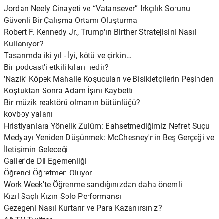
Jordan Neely Cinayeti ve “Vatansever” Irkçılık Sorunu
Güvenli Bir Çalışma Ortamı Oluşturma
Robert F. Kennedy Jr., Trump'ın Birther Stratejisini Nasıl
Kullanıyor?
Tasarımda iki yıl - İyi, kötü ve çirkin…
Bir podcast'i etkili kılan nedir?
'Nazik' Köpek Mahalle Koşucuları ve Bisikletçilerin Peşinden
Koştuktan Sonra Adam İşini Kaybetti
Bir müzik reaktörü olmanın bütünlüğü?
kovboy yalanı
Hristiyanlara Yönelik Zulüm: Bahsetmediğimiz Nefret Suçu
Medyayı Yeniden Düşünmek: McChesney'nin Beş Gerçeği ve
İletişimin Geleceği
Galler'de Dil Egemenliği
Öğrenci Öğretmen Oluyor
Work Week'te Öğrenme sandığınızdan daha önemli
Kızıl Saçlı Kızın Solo Performansı
Gezegeni Nasıl Kurtarır ve Para Kazanırsınız?