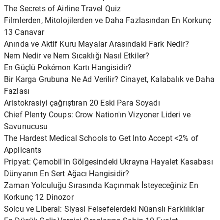
The Secrets of Airline Travel Quiz
Filmlerden, Mitolojilerden ve Daha Fazlasından En Korkunç
13 Canavar
Anında ve Aktif Kuru Mayalar Arasındaki Fark Nedir?
Nem Nedir ve Nem Sıcaklığı Nasıl Etkiler?
En Güçlü Pokémon Kartı Hangisidir?
Bir Karga Grubuna Ne Ad Verilir? Cinayet, Kalabalık ve Daha
Fazlası
Aristokrasiyi çağrıştıran 20 Eski Para Soyadı
Chief Plenty Coups: Crow Nation'ın Vizyoner Lideri ve
Savunucusu
The Hardest Medical Schools to Get Into Accept <2% of
Applicants
Pripyat: Çernobil'in Gölgesindeki Ukrayna Hayalet Kasabası
Dünyanın En Sert Ağacı Hangisidir?
Zaman Yolculuğu Sırasında Kaçınmak İsteyeceğiniz En
Korkunç 12 Dinozor
Solcu ve Liberal: Siyasi Felsefelerdeki Nüanslı Farklılıklar