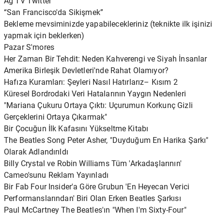
Ağ TV Twitter
“San Francisco'da Sikişmek”
Bekleme mevsiminizde yapabilecekleriniz (teknikte ilk işinizi
yapmak için beklerken)
Pazar S'mores
Her Zaman Bir Tehdit: Neden Kahverengi ve Siyah İnsanlar
Amerika Birleşik Devletleri'nde Rahat Olamıyor?
Hafıza Kuramları: Şeyleri Nasıl Hatırlarız– Kısım 2
Küresel Bordrodaki Veri Hatalarının Yaygın Nedenleri
"Mariana Çukuru Ortaya Çıktı: Uçurumun Korkunç Gizli
Gerçeklerini Ortaya Çıkarmak"
Bir Çocuğun İlk Kafasını Yükseltme Kitabı
The Beatles Song Peter Asher, "Duyduğum En Harika Şarkı"
Olarak Adlandırıldı
Billy Crystal ve Robin Williams Tüm 'Arkadaşlarının'
Cameo'sunu Reklam Yayınladı
Bir Fab Four Insider'a Göre Grubun 'En Heyecan Verici
Performanslarından' Biri Olan Erken Beatles Şarkısı
Paul McCartney The Beatles'ın "When I'm Sixty-Four"