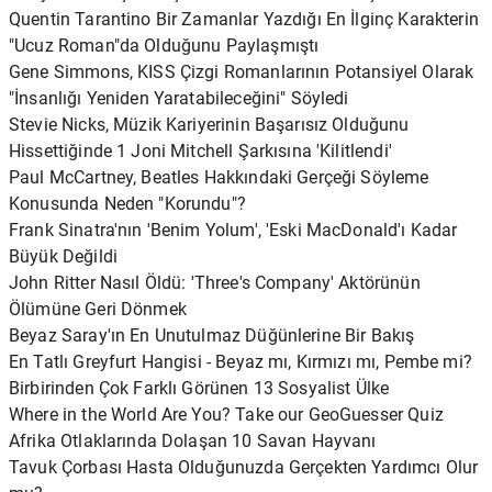
Quentin Tarantino Bir Zamanlar Yazdığı En İlginç Karakterin
"Ucuz Roman"da Olduğunu Paylaşmıştı
Gene Simmons, KISS Çizgi Romanlarının Potansiyel Olarak
"İnsanlığı Yeniden Yaratabileceğini" Söyledi
Stevie Nicks, Müzik Kariyerinin Başarısız Olduğunu
Hissettiğinde 1 Joni Mitchell Şarkısına 'Kilitlendi'
Paul McCartney, Beatles Hakkındaki Gerçeği Söyleme
Konusunda Neden "Korundu"?
Frank Sinatra'nın 'Benim Yolum', 'Eski MacDonald'ı Kadar
Büyük Değildi
John Ritter Nasıl Öldü: 'Three's Company' Aktörünün
Ölümüne Geri Dönmek
Beyaz Saray'ın En Unutulmaz Düğünlerine Bir Bakış
En Tatlı Greyfurt Hangisi - Beyaz mı, Kırmızı mı, Pembe mi?
Birbirinden Çok Farklı Görünen 13 Sosyalist Ülke
Where in the World Are You? Take our GeoGuesser Quiz
Afrika Otlaklarında Dolaşan 10 Savan Hayvanı
Tavuk Çorbası Hasta Olduğunuzda Gerçekten Yardımcı Olur