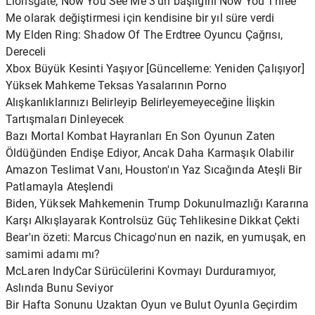
Lionsgate, Now You See Me 3'ün başlığını Now You Three
Me olarak değiştirmesi için kendisine bir yıl süre verdi
My Elden Ring: Shadow Of The Erdtree Oyuncu Çağrısı,
Dereceli
Xbox Büyük Kesinti Yaşıyor [Güncelleme: Yeniden Çalışıyor]
Yüksek Mahkeme Teksas Yasalarının Porno
Alışkanlıklarınızı Belirleyip Belirleyemeyeceğine İlişkin
Tartışmaları Dinleyecek
Bazı Mortal Kombat Hayranları En Son Oyunun Zaten
Öldüğünden Endişe Ediyor, Ancak Daha Karmaşık Olabilir
Amazon Teslimat Vanı, Houston'ın Yaz Sıcağında Ateşli Bir
Patlamayla Ateşlendi
Biden, Yüksek Mahkemenin Trump Dokunulmazlığı Kararına
Karşı Alkışlayarak Kontrolsüz Güç Tehlikesine Dikkat Çekti
Bear'ın özeti: Marcus Chicago'nun en nazik, en yumuşak, en
samimi adamı mı?
McLaren IndyCar Sürücülerini Kovmayı Durduramıyor,
Aslında Bunu Seviyor
Bir Hafta Sonunu Uzaktan Oyun ve Bulut Oyunla Geçirdim