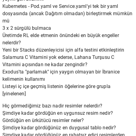
Kubernetes - Pod.yaml ve Service.yaml'yi tek bir yaml
dosyasında (ancak Dağıtım olmadan) birleştirmek mümkün
mü
3 x 2 sürgülü bulmaca
Üretimde RL elde etmenin önündeki en büyük engeller
nelerdir?
Yeni bir Stacks düzenleyicisi için alfa testini etkinleştirin
Salamura C Vitamini yok ederse, Lahana Turşusu C
Vitamini açısından ne kadar zengindir?
Exodus'ta "parlamak" için yaygın olmayan bir İbranice
kelimenin kullanımı
Listeyi iç içe geçmiş listenin öğelerine göre grupla
[yinelenen]
Hiç görmediğimiz bazı nadir resimler nelerdir?
Şimdiye kadar gördüğün en uygunsuz resim nedir?
Gördüğün en ürkütücü resimler neler?
Şimdiye kadar gördüğünüz en duygusal tablo nedir?
Şimdiye kadar gördüğünüz en rahatsız edici resimlerden