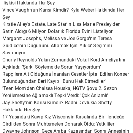
İlişkisi Hakkında Her Şey
Vince Vaughn'un Karısı Kimdir? Kyla Weber Hakkında Her
Şey
Kirstie Alley's Estate, Late Star'ın Lisa Marie Presley'den
Satın Aldığı 6 Milyon Dolarlık Florida Evini Listeliyor
Margaret Josephs, Melissa ve Joe Gorga'nın Teresa
Giudice'nin Düğününü Atlamak İçin 'Yıkıcı' Seçimini
Savunuyor
Charly Reynolds Yakın Zamandaki Vokal Kord Ameliyatını
Açıkladı: 'Şarkı Söylemekte Sorun Yaşıyordum'
Rapçilere Ait Olduğuna İnanılan Cesetler İptal Edilen Konser
Bulunduğundan Beri Kayıp: 'Bunu Hak Etmediler'
'Teen Mom'dan Chelsea Houska, HGTV Şovu 2. Sezon
Yenilemesine Ağlamaklı Tepki Verdi: 'Çok Anlamlı'
Jay Shetty'nin Karısı Kimdir? Radhi Devlukia-Shetty
Hakkında Her Şey
17 Yaşındaki Kayıp Kız Wisconsin Kırsalında Bir Hendeğe
Girdikten Sonra Muhtemelen Donarak Öldü: Yetkililer
Dwayne Johnson, Gece Araba Kazasından Sonra Annesinin