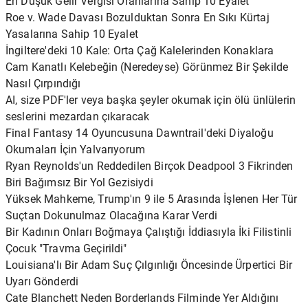
En Düşük Gelir Vergisi Oranlarına Sahip 10 Eyalet
Roe v. Wade Davası Bozulduktan Sonra En Sıkı Kürtaj
Yasalarına Sahip 10 Eyalet
İngiltere'deki 10 Kale: Orta Çağ Kalelerinden Konaklara
Cam Kanatlı Kelebeğin (Neredeyse) Görünmez Bir Şekilde
Nasıl Çırpındığı
AI, size PDF'ler veya başka şeyler okumak için ölü ünlülerin
seslerini mezardan çıkaracak
Final Fantasy 14 Oyuncusuna Dawntrail'deki Diyaloğu
Okumaları İçin Yalvarıyorum
Ryan Reynolds'un Reddedilen Birçok Deadpool 3 Fikrinden
Biri Bağımsız Bir Yol Gezisiydi
Yüksek Mahkeme, Trump'ın 9 ile 5 Arasında İşlenen Her Tür
Suçtan Dokunulmaz Olacağına Karar Verdi
Bir Kadının Onları Boğmaya Çalıştığı İddiasıyla İki Filistinli
Çocuk "Travma Geçirildi"
Louisiana'lı Bir Adam Suç Çılgınlığı Öncesinde Ürpertici Bir
Uyarı Gönderdi
Cate Blanchett Neden Borderlands Filminde Yer Aldığını