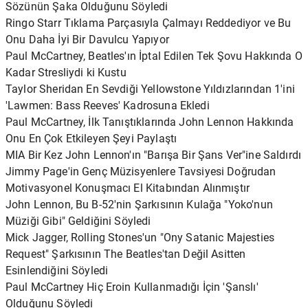
Sözünün Şaka Olduğunu Söyledi
Ringo Starr Tıklama Parçasıyla Çalmayı Reddediyor ve Bu
Onu Daha İyi Bir Davulcu Yapıyor
Paul McCartney, Beatles'ın İptal Edilen Tek Şovu Hakkında O
Kadar Stresliydi ki Kustu
Taylor Sheridan En Sevdiği Yellowstone Yıldızlarından 1'ini
'Lawmen: Bass Reeves' Kadrosuna Ekledi
Paul McCartney, İlk Tanıştıklarında John Lennon Hakkında
Onu En Çok Etkileyen Şeyi Paylaştı
MIA Bir Kez John Lennon'ın "Barışa Bir Şans Ver"ine Saldırdı
Jimmy Page'in Genç Müzisyenlere Tavsiyesi Doğrudan
Motivasyonel Konuşmacı El Kitabından Alınmıştır
John Lennon, Bu B-52'nin Şarkısının Kulağa "Yoko'nun
Müziği Gibi" Geldiğini Söyledi
Mick Jagger, Rolling Stones'un "Ony Satanic Majesties
Request" Şarkısının The Beatles'tan Değil Asitten
Esinlendiğini Söyledi
Paul McCartney Hiç Eroin Kullanmadığı İçin 'Şanslı'
Olduğunu Söyledi