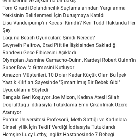
evliliklerine ve aşklarına bir bakış
Tom Girardi Dolandırıcılık Suçlamalarından Yargılanma
Yetkisinin Belirlenmesi İçin Duruşmaya Katıldı
Lisa Vanderpump'ın Kocası Kimdir? Ken Todd Hakkında Her
Şey
Laguna Beach Oyuncuları: Şimdi Nerede?
Gwyneth Paltrow, Brad Pitt ile İlişkisinden Sakladığı
Randevu Gece Elbisesini Açıkladı
Olympian Jasmine Camacho-Quinn, Kardeşi Robert Quinn'in
Super Bowl'a Gitmesini Kutluyor
Amazon Müşterileri, 10 Dolar Kadar Küçük Olan Bu İpek
Yastık Kılıfları Sayesinde "Şımartılmış Bir Bebek Gibi"
Uyuduklarını Söyledi
Bengals Geri Koşuyor Joe Mixon, Kadına Ateşli Silah
Doğrulttuğu İddiasıyla Tutuklama Emri Çıkarılmak Üzere
Aranıyor
Purdue Üniversitesi Profesörü, Meth Sattığı ve Kadınlara
Cinsel İyilik İçin Teklif Verdiği İddiasıyla Tutuklandı
Hemşire Lucy Letby, İngiliz Hastanesinde 7 Bebeği