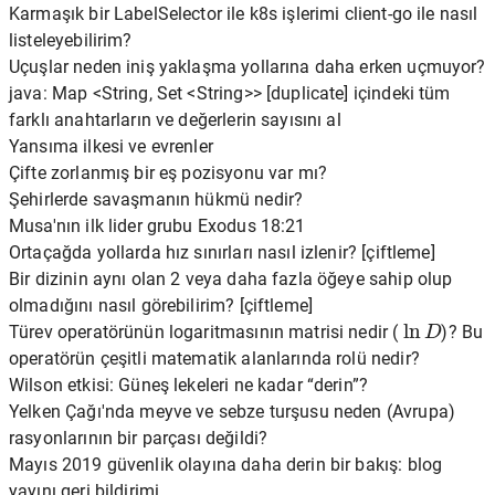
Karmaşık bir LabelSelector ile k8s işlerimi client-go ile nasıl
listeleyebilirim?
Uçuşlar neden iniş yaklaşma yollarına daha erken uçmuyor?
java: Map <String, Set <String>> [duplicate] içindeki tüm
farklı anahtarların ve değerlerin sayısını al
Yansıma ilkesi ve evrenler
Çifte zorlanmış bir eş pozisyonu var mı?
Şehirlerde savaşmanın hükmü nedir?
Musa'nın ilk lider grubu Exodus 18:21
Ortaçağda yollarda hız sınırları nasıl izlenir? [çiftleme]
Bir dizinin aynı olan 2 veya daha fazla öğeye sahip olup
olmadığını nasıl görebilirim? [çiftleme]
ln
D
Türev operatörünün logaritmasının matrisi nedir (
)? Bu
operatörün çeşitli matematik alanlarında rolü nedir?
Wilson etkisi: Güneş lekeleri ne kadar “derin”?
Yelken Çağı'nda meyve ve sebze turşusu neden (Avrupa)
rasyonlarının bir parçası değildi?
Mayıs 2019 güvenlik olayına daha derin bir bakış: blog
yayını geri bildirimi