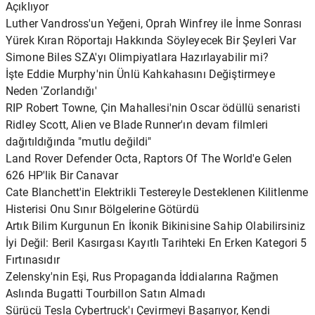
Açıklıyor
Luther Vandross'un Yeğeni, Oprah Winfrey ile İnme Sonrası
Yürek Kıran Röportajı Hakkında Söyleyecek Bir Şeyleri Var
Simone Biles SZA'yı Olimpiyatlara Hazırlayabilir mi?
İşte Eddie Murphy'nin Ünlü Kahkahasını Değiştirmeye
Neden 'Zorlandığı'
RIP Robert Towne, Çin Mahallesi'nin Oscar ödüllü senaristi
Ridley Scott, Alien ve Blade Runner'ın devam filmleri
dağıtıldığında "mutlu değildi"
Land Rover Defender Octa, Raptors Of The World'e Gelen
626 HP'lik Bir Canavar
Cate Blanchett'in Elektrikli Testereyle Desteklenen Kilitlenme
Histerisi Onu Sınır Bölgelerine Götürdü
Artık Bilim Kurgunun En İkonik Bikinisine Sahip Olabilirsiniz
İyi Değil: Beril Kasırgası Kayıtlı Tarihteki En Erken Kategori 5
Fırtınasıdır
Zelensky'nin Eşi, Rus Propaganda İddialarına Rağmen
Aslında Bugatti Tourbillon Satın Almadı
Sürücü Tesla Cybertruck'ı Çevirmeyi Başarıyor, Kendi