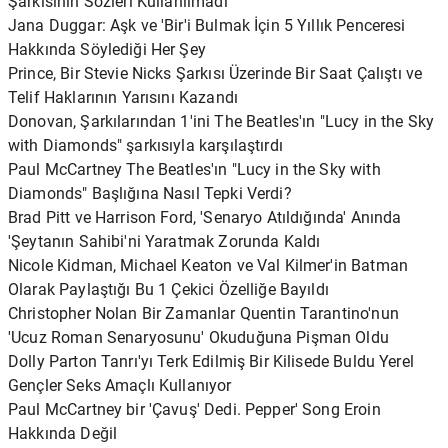
Şarkısının Sözleri Kullanılmadı
Jana Duggar: Aşk ve 'Bir'i Bulmak İçin 5 Yıllık Penceresi
Hakkında Söylediği Her Şey
Prince, Bir Stevie Nicks Şarkısı Üzerinde Bir Saat Çalıştı ve
Telif Haklarının Yarısını Kazandı
Donovan, Şarkılarından 1'ini The Beatles'ın "Lucy in the Sky
with Diamonds" şarkısıyla karşılaştırdı
Paul McCartney The Beatles'ın "Lucy in the Sky with
Diamonds" Başlığına Nasıl Tepki Verdi?
Brad Pitt ve Harrison Ford, 'Senaryo Atıldığında' Anında
'Şeytanın Sahibi'ni Yaratmak Zorunda Kaldı
Nicole Kidman, Michael Keaton ve Val Kilmer'in Batman
Olarak Paylaştığı Bu 1 Çekici Özelliğe Bayıldı
Christopher Nolan Bir Zamanlar Quentin Tarantino'nun
'Ucuz Roman Senaryosunu' Okuduğuna Pişman Oldu
Dolly Parton Tanrı'yı ​​Terk Edilmiş Bir Kilisede Buldu Yerel
Gençler Seks Amaçlı Kullanıyor
Paul McCartney bir 'Çavuş' Dedi. Pepper' Song Eroin
Hakkında Değil