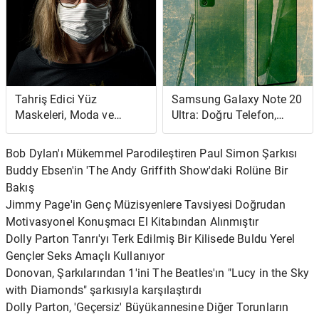
Tahriş Edici Yüz
Samsung Galaxy Note 20
Maskeleri, Moda ve
Ultra: Doğru Telefon,
COVID-19 Korkuları
Yanlış Zaman
Bob Dylan'ı Mükemmel Parodileştiren Paul Simon Şarkısı
Buddy Ebsen'in 'The Andy Griffith Show'daki Rolüne Bir
Bakış
Jimmy Page'in Genç Müzisyenlere Tavsiyesi Doğrudan
Motivasyonel Konuşmacı El Kitabından Alınmıştır
Dolly Parton Tanrı'yı ​​Terk Edilmiş Bir Kilisede Buldu Yerel
Gençler Seks Amaçlı Kullanıyor
Donovan, Şarkılarından 1'ini The Beatles'ın "Lucy in the Sky
with Diamonds" şarkısıyla karşılaştırdı
Dolly Parton, 'Geçersiz' Büyükannesine Diğer Torunların