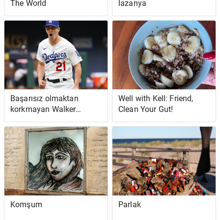
The World
lazanya
Başarısız olmaktan
Well with Kell: Friend,
korkmayan Walker
Clean Your Gut!
Buehler, NLCS Game 6'da
sakince tekrar başardı
Komşum
Parlak