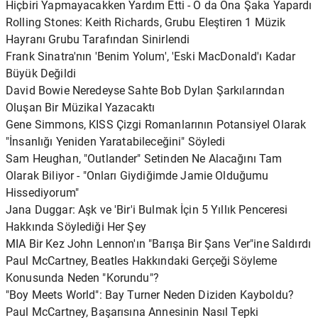
Hiçbiri Yapmayacakken Yardım Etti - O da Ona Şaka Yapardı
Rolling Stones: Keith Richards, Grubu Eleştiren 1 Müzik
Hayranı Grubu Tarafından Sinirlendi
Frank Sinatra'nın 'Benim Yolum', 'Eski MacDonald'ı Kadar
Büyük Değildi
David Bowie Neredeyse Sahte Bob Dylan Şarkılarından
Oluşan Bir Müzikal Yazacaktı
Gene Simmons, KISS Çizgi Romanlarının Potansiyel Olarak
"İnsanlığı Yeniden Yaratabileceğini" Söyledi
Sam Heughan, "Outlander" Setinden Ne Alacağını Tam
Olarak Biliyor - "Onları Giydiğimde Jamie Olduğumu
Hissediyorum"
Jana Duggar: Aşk ve 'Bir'i Bulmak İçin 5 Yıllık Penceresi
Hakkında Söylediği Her Şey
MIA Bir Kez John Lennon'ın "Barışa Bir Şans Ver"ine Saldırdı
Paul McCartney, Beatles Hakkındaki Gerçeği Söyleme
Konusunda Neden "Korundu"?
"Boy Meets World": Bay Turner Neden Diziden Kayboldu?
Paul McCartney, Başarısına Annesinin Nasıl Tepki