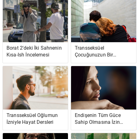
Hissetmiyorum
Borat 2'deki İki Sahnenin
Transseksüel
Kısa-Ish İncelemesi
Çocuğunuzun Bir
Terapiste İhtiyacı Var - Ve
Sizin de
Transseksüel Oğlumun
Endişenin Tüm Güce
İzniyle Hayat Dersleri
Sahip Olmasına İzin
Vermeyi Reddediyorum